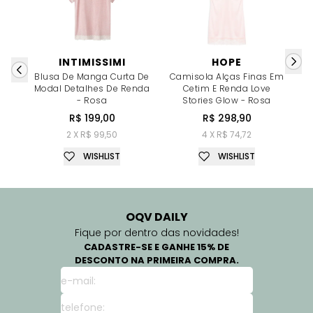
INTIMISSIMI
HOPE
Blusa De Manga Curta De
Camisola Alças Finas Em
Modal Detalhes De Renda
Cetim E Renda Love
- Rosa
Stories Glow - Rosa
R$ 199,00
R$ 298,90
2 X R$ 99,50
4 X R$ 74,72
WISHLIST
WISHLIST
OQV DAILY
Fique por dentro das novidades!
CADASTRE-SE E GANHE 15% DE
DESCONTO NA PRIMEIRA COMPRA.