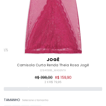
1
/
5
JOGÊ
Camisola Curta Renda Theia Rosa Jogê
I251415186_MAGENTA
R$ 398,00
R$ 159,90
2 X R$ 79,95
TAMANHO
Selecione o tamanho