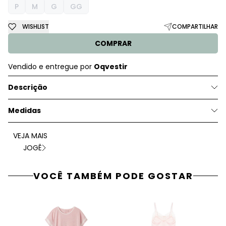
P
M
G
GG
WISHLIST
COMPARTILHAR
COMPRAR
Vendido e entregue por
Oqvestir
Descrição
Medidas
VEJA MAIS
JOGÊ
VOCÊ TAMBÉM PODE GOSTAR