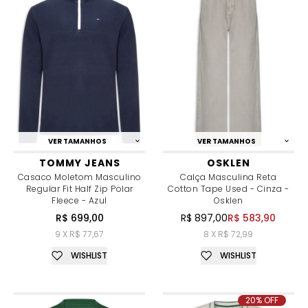
VER TAMANHOS
VER TAMANHOS
TOMMY JEANS
OSKLEN
Casaco Moletom Masculino
Calça Masculina Reta
Regular Fit Half Zip Polar
Cotton Tape Used - Cinza -
Fleece - Azul
Osklen
R$ 699,00
R$ 897,00
R$ 583,90
9 X R$ 77,67
8 X R$ 72,99
WISHLIST
WISHLIST
20% OFF