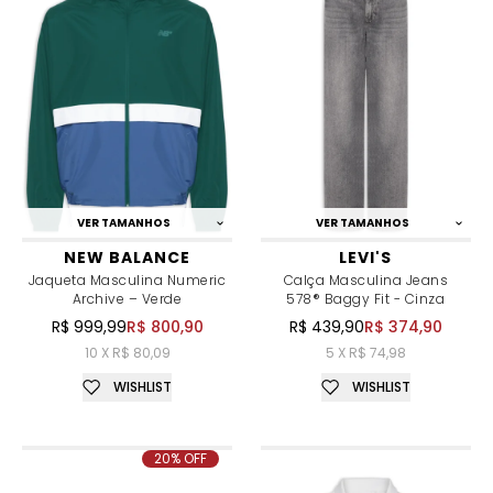
VER TAMANHOS
VER TAMANHOS
NEW BALANCE
LEVI'S
Jaqueta Masculina Numeric
Calça Masculina Jeans
Archive – Verde
578® Baggy Fit - Cinza
R$ 999,99
R$ 800,90
R$ 439,90
R$ 374,90
10 X R$ 80,09
5 X R$ 74,98
WISHLIST
WISHLIST
20% OFF