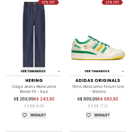
10% OFF
23% OFF
VER TAMANHOS
VER TAMANHOS
HERING
ADIDAS ORIGINALS
Calça Jeans Masculina
Tênis Masculino Forum Low
Barrel Fit - Azul
- Branco
R$ 269,99
R$ 243,90
R$ 899,99
R$ 693,90
3 X R$ 81,30
9 X R$ 77,10
WISHLIST
WISHLIST