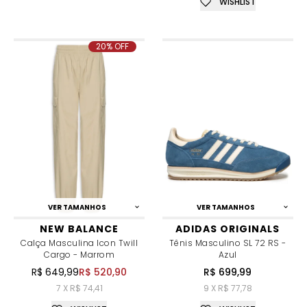
WISHLIST
20% OFF
VER TAMANHOS
VER TAMANHOS
NEW BALANCE
ADIDAS ORIGINALS
Calça Masculina Icon Twill
Tênis Masculino SL 72 RS -
Cargo - Marrom
Azul
R$ 649,99
R$ 520,90
R$ 699,99
7 X R$ 74,41
9 X R$ 77,78