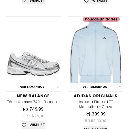
WISHLIST
WISHLIST
Poucas Unidades
VER TAMANHOS
VER TAMANHOS
NEW BALANCE
ADIDAS ORIGINALS
Tênis Unissex 740 - Branco
Jaqueta Firebird TT
Masculina - Cinza
R$ 749,99
R$ 399,99
10 X R$ 75,00
5 X R$ 80,00
WISHLIST