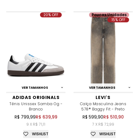
20% OFF
Poucas Unidades
15% OFF
VER TAMANHOS
VER TAMANHOS
ADIDAS ORIGINALS
LEVI'S
Tênis Unissex Samba Og -
Calça Masculina Jeans
Branco
578® Baggy Fit - Preto
R$ 799,99
R$ 639,99
R$ 599,90
R$ 510,90
9 X R$ 71,11
7 X R$ 72,99
WISHLIST
WISHLIST