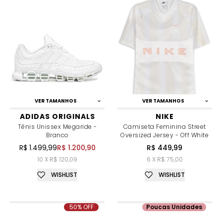
VER TAMANHOS
VER TAMANHOS
ADIDAS ORIGINALS
NIKE
Tênis Unissex Megaride -
Camiseta Feminina Street
Branco
Oversized Jersey - Off White
R$ 1.499,99
R$ 1.200,90
R$ 449,99
10 X R$ 120,09
6 X R$ 75,00
WISHLIST
WISHLIST
50% OFF
Poucas Unidades