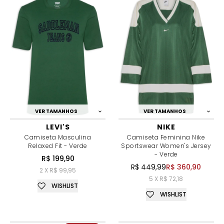
VER TAMANHOS
VER TAMANHOS
LEVI'S
NIKE
Camiseta Masculina
Camiseta Feminina Nike
Relaxed Fit - Verde
Sportswear Women's Jersey
- Verde
R$ 199,90
R$ 449,99
R$ 360,90
2 X R$ 99,95
5 X R$ 72,18
WISHLIST
WISHLIST