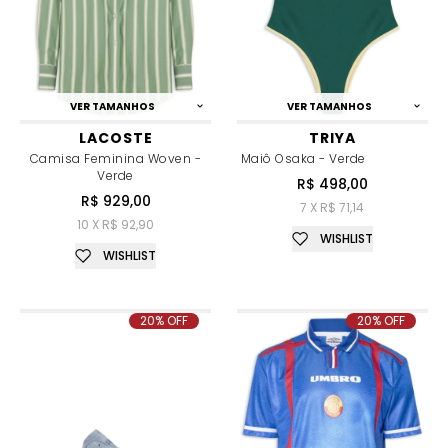
VER TAMANHOS
VER TAMANHOS
LACOSTE
TRIYA
Camisa Feminina Woven -
Maiô Osaka - Verde
Verde
R$ 498,00
R$ 929,00
7 X R$ 71,14
10 X R$ 92,90
WISHLIST
WISHLIST
20% OFF
20% OFF