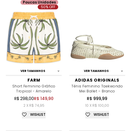
Poucas Unidades
50% OFF
VER TAMANHOS
VER TAMANHOS
FARM
ADIDAS ORIGINALS
Short Feminino Gráfico
Tênis Feminino Taekwondo
Tropical - Amarelo
Mei Ballet – Branco
R$ 298,00
R$ 149,90
R$ 999,99
2 X R$ 74,95
10 X R$ 100,00
WISHLIST
WISHLIST