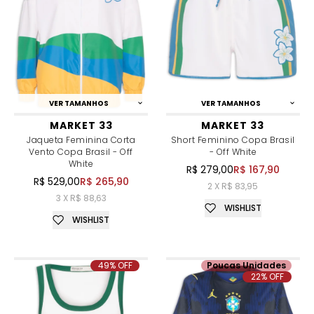
VER TAMANHOS
VER TAMANHOS
MARKET 33
MARKET 33
Jaqueta Feminina Corta
Short Feminino Copa Brasil
Vento Copa Brasil - Off
- Off White
White
R$ 279,00
R$ 167,90
R$ 529,00
R$ 265,90
2 X R$ 83,95
3 X R$ 88,63
WISHLIST
WISHLIST
49% OFF
Poucas Unidades
22% OFF