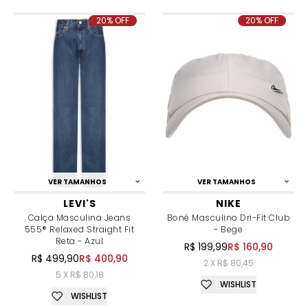
20% OFF
20% OFF
VER TAMANHOS
VER TAMANHOS
LEVI'S
NIKE
Calça Masculina Jeans
Boné Masculino Dri-Fit Club
555® Relaxed Straight Fit
- Bege
Reta - Azul
R$ 199,99
R$ 160,90
R$ 499,90
R$ 400,90
2 X R$ 80,45
5 X R$ 80,18
WISHLIST
WISHLIST