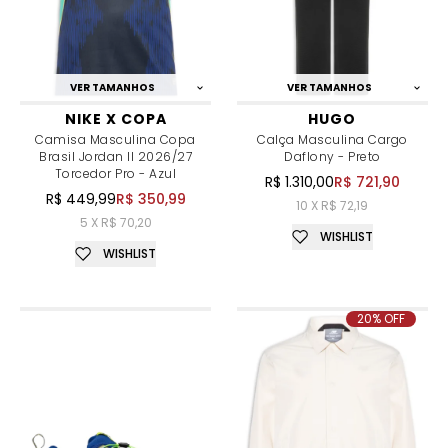
VER TAMANHOS
VER TAMANHOS
NIKE X COPA
HUGO
Camisa Masculina Copa
Calça Masculina Cargo
Brasil Jordan II 2026/27
Daflony - Preto
Torcedor Pro - Azul
R$ 1.310,00
R$ 721,90
R$ 449,99
R$ 350,99
10 X R$ 72,19
5 X R$ 70,20
WISHLIST
WISHLIST
20% OFF