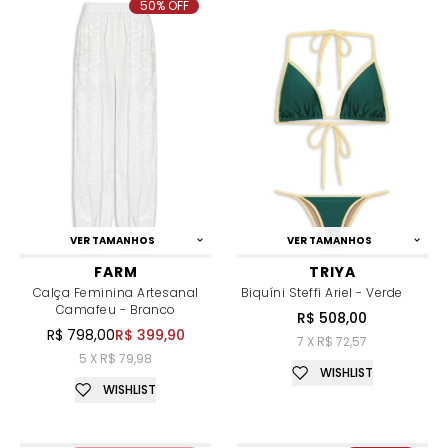
50% OFF
VER TAMANHOS
VER TAMANHOS
FARM
TRIYA
Calça Feminina Artesanal
Biquíni Steffi Ariel - Verde
Camafeu - Branco
R$ 508,00
R$ 798,00
R$ 399,90
7 X R$ 72,57
5 X R$ 79,98
WISHLIST
WISHLIST