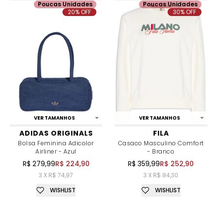
Poucas Unidades
Poucas Unidades
20% OFF
30% OFF
VER TAMANHOS
VER TAMANHOS
ADIDAS ORIGINALS
FILA
Bolsa Feminina Adicolor
Casaco Masculino Comfort
Airliner - Azul
- Branco
R$ 279,99
R$ 224,90
R$ 359,99
R$ 252,90
3 X R$ 74,97
3 X R$ 84,30
WISHLIST
WISHLIST