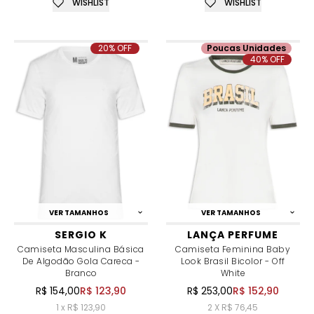
WISHLIST
WISHLIST
20% OFF
Poucas Unidades
40% OFF
VER TAMANHOS
VER TAMANHOS
SERGIO K
LANÇA PERFUME
Camiseta Masculina Básica
Camiseta Feminina Baby
De Algodão Gola Careca -
Look Brasil Bicolor - Off
Branco
White
R$ 154,00
R$ 123,90
R$ 253,00
R$ 152,90
1 x R$ 123,90
2 X R$ 76,45