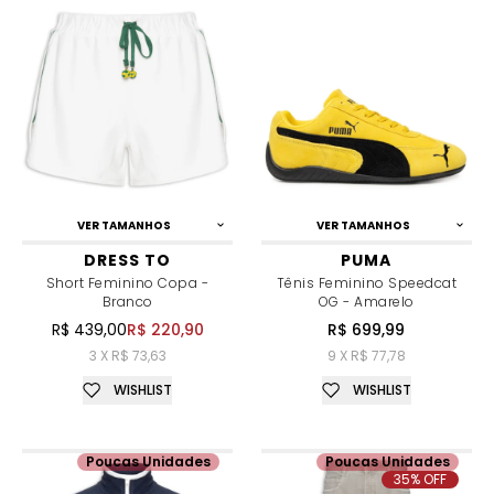
VER TAMANHOS
VER TAMANHOS
DRESS TO
PUMA
Short Feminino Copa -
Tênis Feminino Speedcat
Branco
OG - Amarelo
R$ 439,00
R$ 220,90
R$ 699,99
3 X R$ 73,63
9 X R$ 77,78
WISHLIST
WISHLIST
Poucas Unidades
Poucas Unidades
35% OFF