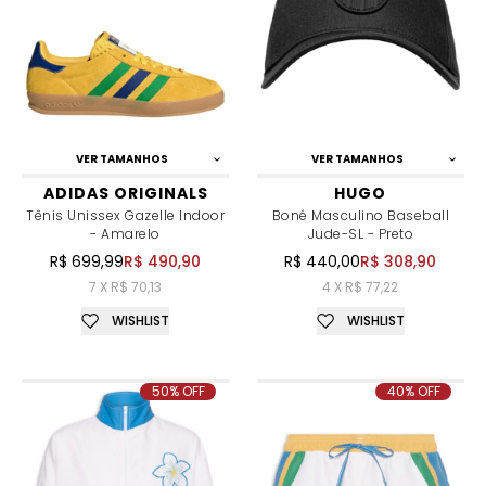
VER TAMANHOS
VER TAMANHOS
ADIDAS ORIGINALS
HUGO
Tênis Unissex Gazelle Indoor
Boné Masculino Baseball
- Amarelo
Jude-SL - Preto
R$ 699,99
R$ 490,90
R$ 440,00
R$ 308,90
7 X R$ 70,13
4 X R$ 77,22
WISHLIST
WISHLIST
50% OFF
40% OFF