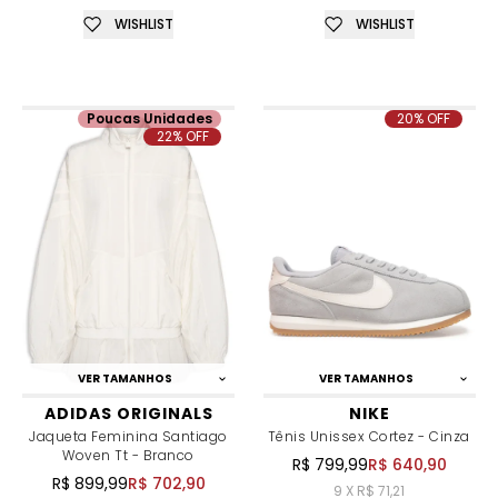
WISHLIST
WISHLIST
Poucas Unidades
20% OFF
22% OFF
VER TAMANHOS
VER TAMANHOS
ADIDAS ORIGINALS
NIKE
Jaqueta Feminina Santiago
Tênis Unissex Cortez - Cinza
Woven Tt - Branco
R$ 799,99
R$ 640,90
R$ 899,99
R$ 702,90
9 X R$ 71,21