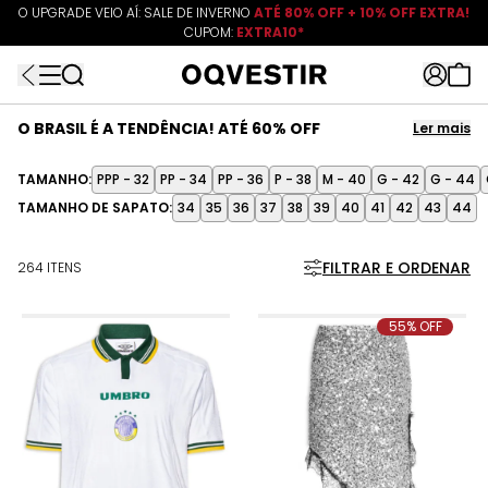
O UPGRADE VEIO AÍ: SALE DE INVERNO
ATÉ 80% OFF + 10% OFF EXTRA!
CUPOM:
FRETEAPP
R$499*
EXTRA10*
O BRASIL É A TENDÊNCIA! ATÉ 60% OFF
Ler mais
O Brasil é tendência dentro e fora da torcida. A estética Brasil Core
ganha força com peças icônicas e cheias de estilo: a camisa da
TAMANHO:
PPP - 32
PP - 34
PP - 36
P - 38
M - 40
G - 42
G - 44
Seleção da Nike é destaque, enquanto os looks da Adidas trazem
TAMANHO DE SAPATO:
34
35
36
37
38
39
40
41
42
43
44
uma pegada urbana. Marcas como Market 33, Triya e Dress To
completam a tendência. Encontre camisetas, shorts, jaquetas e
sneakers para torcer com estilo.
FILTRAR E ORDENAR
264 ITENS
Ler menos
55% OFF