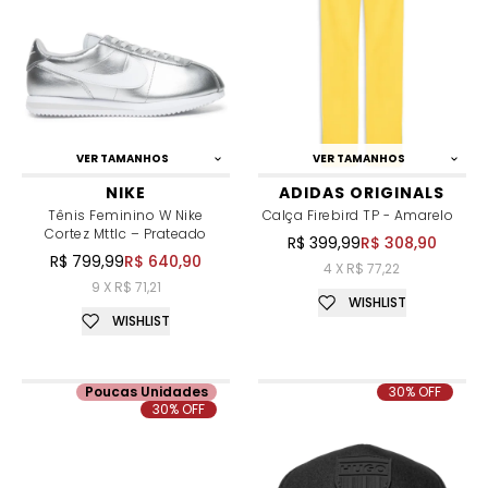
VER TAMANHOS
VER TAMANHOS
NIKE
ADIDAS ORIGINALS
Tênis Feminino W Nike
Calça Firebird TP - Amarelo
Cortez Mttlc – Prateado
R$ 399,99
R$ 308,90
R$ 799,99
R$ 640,90
4 X R$ 77,22
9 X R$ 71,21
WISHLIST
WISHLIST
Poucas Unidades
30% OFF
30% OFF