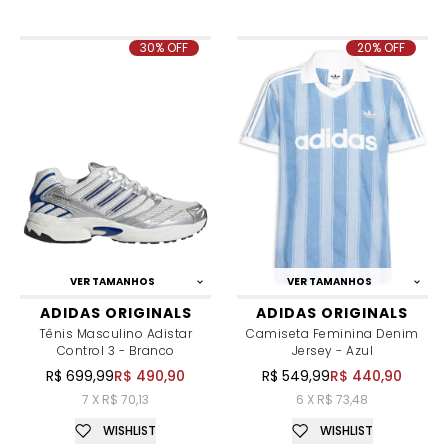
30% OFF
20% OFF
VER TAMANHOS
VER TAMANHOS
ADIDAS ORIGINALS
ADIDAS ORIGINALS
Tênis Masculino Adistar
Camiseta Feminina Denim
Control 3 - Branco
Jersey - Azul
R$ 699,99
R$ 490,90
R$ 549,99
R$ 440,90
7 X R$ 70,13
6 X R$ 73,48
WISHLIST
WISHLIST