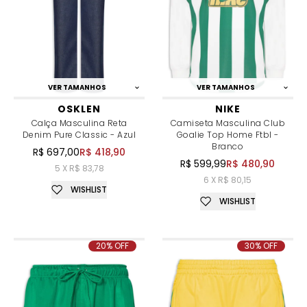
VER TAMANHOS
VER TAMANHOS
OSKLEN
NIKE
Calça Masculina Reta
Camiseta Masculina Club
Denim Pure Classic - Azul
Goalie Top Home Ftbl -
Branco
R$ 697,00
R$ 418,90
R$ 599,99
R$ 480,90
5 X R$ 83,78
6 X R$ 80,15
WISHLIST
WISHLIST
20% OFF
30% OFF