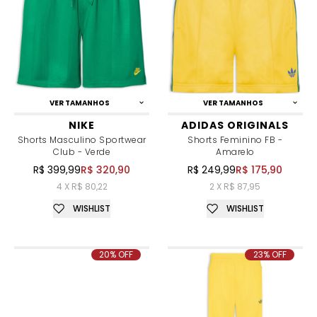
VER TAMANHOS
VER TAMANHOS
NIKE
ADIDAS ORIGINALS
Shorts Masculino Sportwear
Shorts Feminino FB -
Club - Verde
Amarelo
R$ 399,99
R$ 320,90
R$ 249,99
R$ 175,90
4 X R$ 80,22
2 X R$ 87,95
WISHLIST
WISHLIST
20% OFF
23% OFF