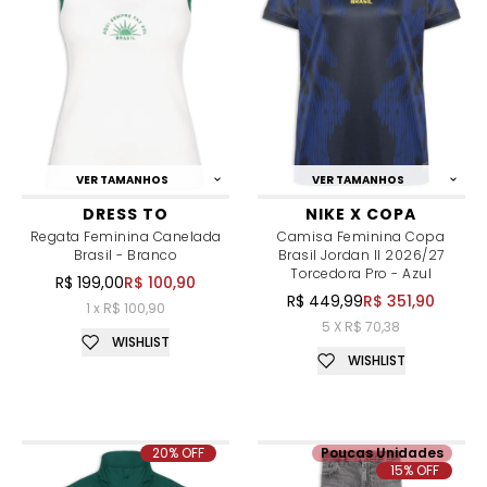
VER TAMANHOS
VER TAMANHOS
DRESS TO
NIKE X COPA
Regata Feminina Canelada
Camisa Feminina Copa
Brasil - Branco
Brasil Jordan II 2026/27
Torcedora Pro - Azul
R$ 199,00
R$ 100,90
R$ 449,99
R$ 351,90
1 x R$ 100,90
5 X R$ 70,38
WISHLIST
WISHLIST
20% OFF
Poucas Unidades
15% OFF