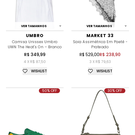
VER TAMANHOS
VER TAMANHOS
UMBRO
MARKET 33
Camisa Unissex Umbro
Saia Assimétrica Em Paetê -
UWN The Heat's On – Branco
Prateado
R$ 349,99
R$ 529,00
R$ 238,90
4 X R$ 87,50
3 X R$ 79,63
WISHLIST
WISHLIST
50% OFF
30% OFF