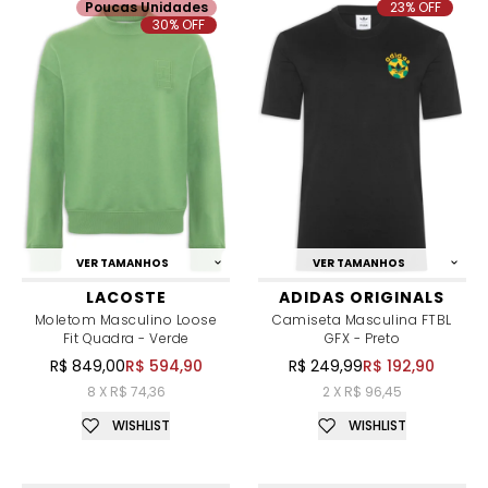
Poucas Unidades
23% OFF
30% OFF
VER TAMANHOS
VER TAMANHOS
LACOSTE
ADIDAS ORIGINALS
Moletom Masculino Loose
Camiseta Masculina FTBL
Fit Quadra - Verde
GFX - Preto
R$ 849,00
R$ 594,90
R$ 249,99
R$ 192,90
8 X R$ 74,36
2 X R$ 96,45
WISHLIST
WISHLIST