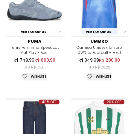
VER TAMANHOS
VER TAMANHOS
PUMA
UMBRO
Tênis Feminino Speedcat
Camisa Unissex Umbro
Mat Play - Azul
UWN Le Football – Azul
R$ 749,99
R$ 600,90
R$ 349,99
R$ 280,90
8 X R$ 75,11
4 X R$ 70,22
WISHLIST
WISHLIST
40% OFF
20% OFF