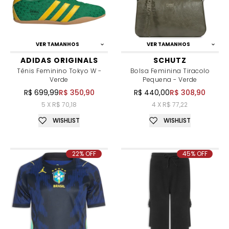
VER TAMANHOS
VER TAMANHOS
ADIDAS ORIGINALS
SCHUTZ
Tênis Feminino Tokyo W -
Bolsa Feminina Tiracolo
Verde
Pequena - Verde
R$ 699,99
R$ 350,90
R$ 440,00
R$ 308,90
5 X R$ 70,18
4 X R$ 77,22
WISHLIST
WISHLIST
22% OFF
45% OFF