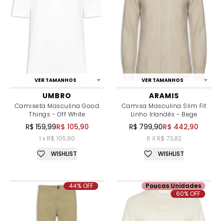
VER TAMANHOS
VER TAMANHOS
UMBRO
ARAMIS
Camiseta Masculina Good
Camisa Masculina Slim Fit
Things - Off White
Linho Irlandês - Bege
R$ 159,99
R$ 105,90
R$ 799,90
R$ 442,90
1 x R$ 105,90
6 X R$ 73,82
WISHLIST
WISHLIST
44% OFF
Poucas Unidades
60% OFF