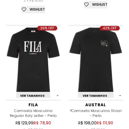
3 X R$ 81,63
WISHLIST
WISHLIST
39% OFF
43% OFF
VER TAMANHOS
VER TAMANHOS
FILA
AUSTRAL
Camiseta Masculina
?Camiseta Masculina Shoal
Regular Italy Letter - Preto
- Preto
R$ 129,99
R$ 78,90
R$ 198,00
R$ 111,90