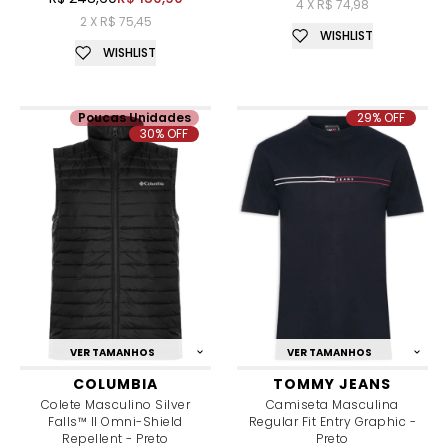
4 X R$ 74,98
2 X R$ 75,45
WISHLIST
WISHLIST
Poucas Unidades
29% OFF
30% OFF
VER TAMANHOS
VER TAMANHOS
COLUMBIA
TOMMY JEANS
Colete Masculino Silver
Camiseta Masculina
Falls™ II Omni-Shield
Regular Fit Entry Graphic -
Repellent - Preto
Preto