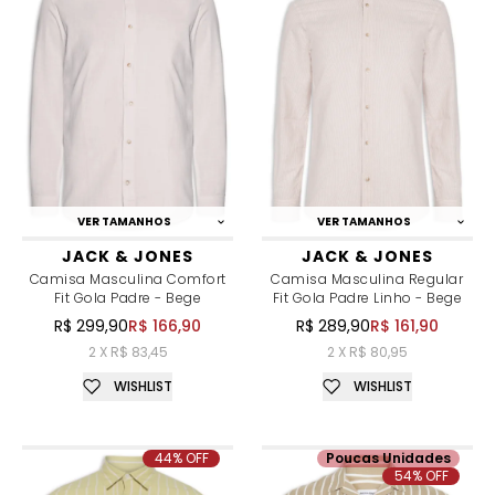
VER TAMANHOS
VER TAMANHOS
JACK & JONES
JACK & JONES
Camisa Masculina Comfort
Camisa Masculina Regular
Fit Gola Padre - Bege
Fit Gola Padre Linho - Bege
R$ 299,90
R$ 166,90
R$ 289,90
R$ 161,90
2 X R$ 83,45
2 X R$ 80,95
WISHLIST
WISHLIST
44% OFF
Poucas Unidades
54% OFF