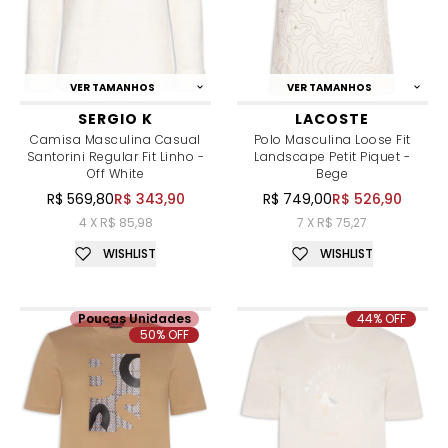
VER TAMANHOS
VER TAMANHOS
SERGIO K
LACOSTE
Camisa Masculina Casual
Polo Masculina Loose Fit
Santorini Regular Fit Linho -
Landscape Petit Piquet -
Off White
Bege
R$ 569,80
R$ 343,90
R$ 749,00
R$ 526,90
4 X R$ 85,98
7 X R$ 75,27
WISHLIST
WISHLIST
Poucas Unidades
44% OFF
50% OFF