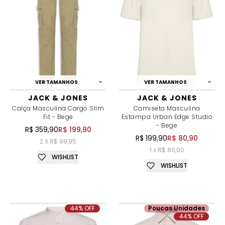
VER TAMANHOS
VER TAMANHOS
JACK & JONES
JACK & JONES
Calça Masculina Cargo Slim
Camiseta Masculina
Fit - Bege
Estampa Urban Edge Studio
- Bege
R$ 359,90
R$ 199,90
R$ 199,90
R$ 80,90
2 X R$ 99,95
1 x R$ 80,90
WISHLIST
WISHLIST
44% OFF
Poucas Unidades
44% OFF