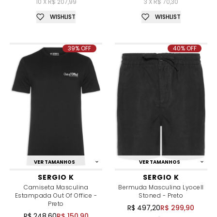
10 X R$ 207,99
3 X R$ 70,30
WISHLIST
WISHLIST
39% OFF
40% OFF
VER TAMANHOS
VER TAMANHOS
SERGIO K
SERGIO K
Camiseta Masculina
Bermuda Masculina Lyocell
Estampada Out Of Office -
Stoned - Preto
Preto
R$ 497,20
R$ 299,90
R$ 248,60
R$ 150,90