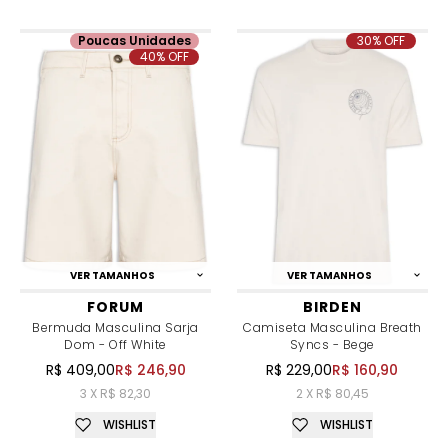
Poucas Unidades
30% OFF
40% OFF
VER TAMANHOS
VER TAMANHOS
FORUM
BIRDEN
Bermuda Masculina Sarja
Camiseta Masculina Breath
Dom - Off White
Syncs - Bege
R$ 409,00
R$ 246,90
R$ 229,00
R$ 160,90
3 X R$ 82,30
2 X R$ 80,45
WISHLIST
WISHLIST