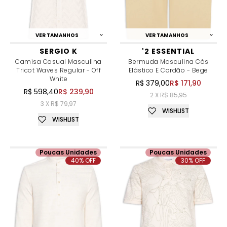
VER TAMANHOS
VER TAMANHOS
SERGIO K
'2 ESSENTIAL
Camisa Casual Masculina
Bermuda Masculina Cós
Tricot Waves Regular - Off
Elástico E Cordão - Bege
White
R$ 379,00
R$ 171,90
R$ 598,40
R$ 239,90
2 X R$ 85,95
3 X R$ 79,97
WISHLIST
WISHLIST
Poucas Unidades
Poucas Unidades
40% OFF
30% OFF