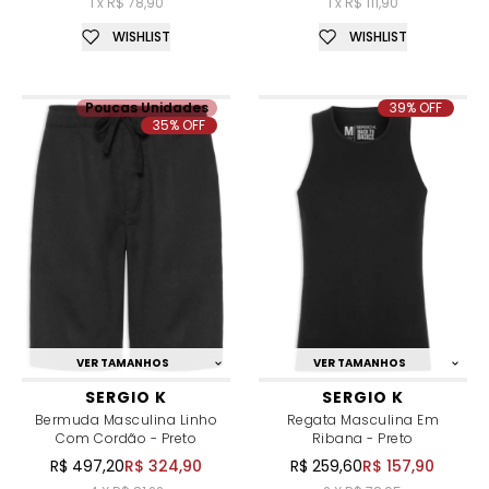
1 x R$ 78,90
1 x R$ 111,90
WISHLIST
WISHLIST
Poucas Unidades
39% OFF
35% OFF
VER TAMANHOS
VER TAMANHOS
SERGIO K
SERGIO K
Bermuda Masculina Linho
Regata Masculina Em
Com Cordão - Preto
Ribana - Preto
R$ 497,20
R$ 324,90
R$ 259,60
R$ 157,90