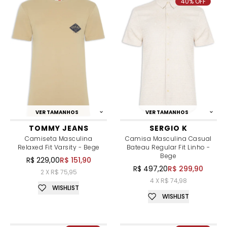
40% OFF
VER TAMANHOS
VER TAMANHOS
TOMMY JEANS
SERGIO K
Camiseta Masculina
Camisa Masculina Casual
Relaxed Fit Varsity - Bege
Bateau Regular Fit Linho -
Bege
R$ 229,00
R$ 151,90
R$ 497,20
R$ 299,90
2 X R$ 75,95
4 X R$ 74,98
WISHLIST
WISHLIST