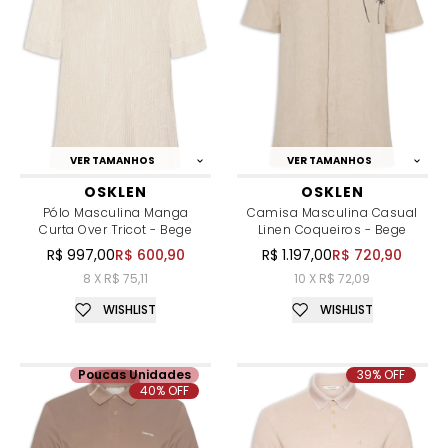
VER TAMANHOS
VER TAMANHOS
OSKLEN
OSKLEN
Pólo Masculina Manga
Camisa Masculina Casual
Curta Over Tricot - Bege
Linen Coqueiros - Bege
R$ 997,00
R$ 600,90
R$ 1.197,00
R$ 720,90
8 X R$ 75,11
10 X R$ 72,09
WISHLIST
WISHLIST
Poucas Unidades
39% OFF
40% OFF