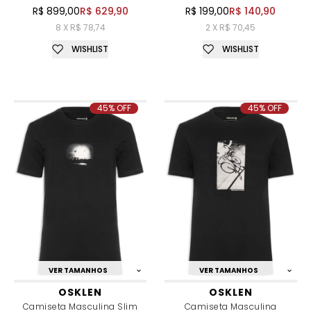
R$ 899,00
R$ 629,90
R$ 199,00
R$ 140,90
8 X R$ 78,74
2 X R$ 70,45
WISHLIST
WISHLIST
45% OFF
45% OFF
VER TAMANHOS
VER TAMANHOS
OSKLEN
OSKLEN
Camiseta Masculina Slim
Camiseta Masculina