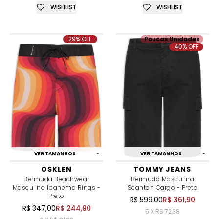
WISHLIST
WISHLIST
29% OFF
Poucas Unidades
40% OFF
VER TAMANHOS
VER TAMANHOS
OSKLEN
TOMMY JEANS
Bermuda Beachwear
Bermuda Masculina
Masculino Ipanema Rings -
Scanton Cargo - Preto
Preto
R$ 599,00
R$ 361,90
R$ 347,00
R$ 244,90
5 X R$ 72,38