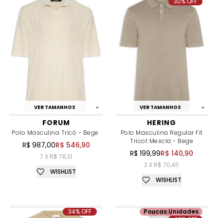
30% OFF
VER TAMANHOS
VER TAMANHOS
FORUM
HERING
Polo Masculina Tricô - Bege
Polo Masculina Regular Fit
Tricot Mescla - Bege
R$ 987,00
R$ 546,90
R$ 199,99
R$ 140,90
7 X R$ 78,13
2 X R$ 70,45
WISHLIST
WISHLIST
34% OFF
Poucas Unidades