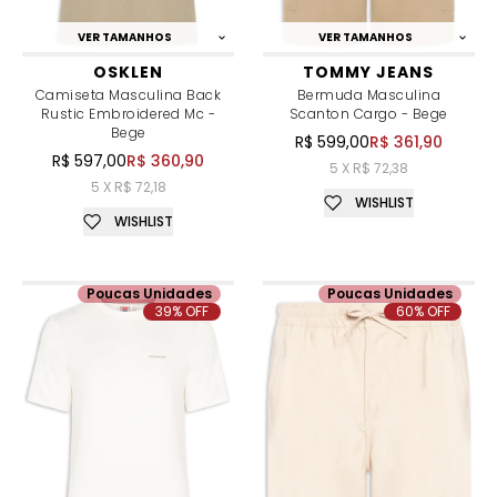
VER TAMANHOS
VER TAMANHOS
OSKLEN
TOMMY JEANS
Camiseta Masculina Back
Bermuda Masculina
Rustic Embroidered Mc -
Scanton Cargo - Bege
Bege
R$ 599,00
R$ 361,90
R$ 597,00
R$ 360,90
5 X R$ 72,38
5 X R$ 72,18
WISHLIST
WISHLIST
Poucas Unidades
Poucas Unidades
39% OFF
60% OFF