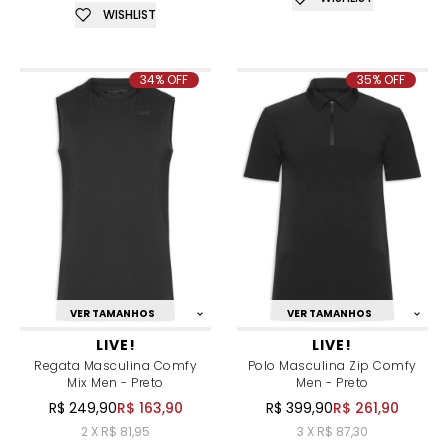
WISHLIST
34% OFF
35% OFF
VER TAMANHOS
VER TAMANHOS
LIVE!
LIVE!
Regata Masculina Comfy
Polo Masculina Zip Comfy
Mix Men - Preto
Men - Preto
R$ 249,90
R$ 163,90
R$ 399,90
R$ 261,90
2 X R$ 81,95
3 X R$ 87,30