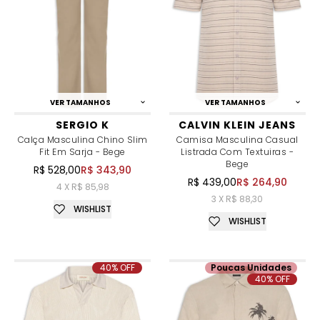
VER TAMANHOS
VER TAMANHOS
SERGIO K
CALVIN KLEIN JEANS
Calça Masculina Chino Slim
Camisa Masculina Casual
Fit Em Sarja - Bege
Listrada Com Textuiras -
Bege
R$ 528,00
R$ 343,90
R$ 439,00
R$ 264,90
4 X R$ 85,98
3 X R$ 88,30
WISHLIST
WISHLIST
40% OFF
Poucas Unidades
40% OFF