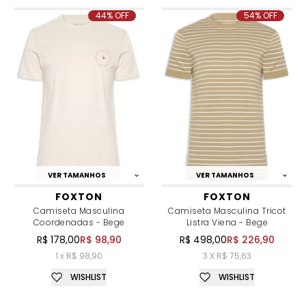
44% OFF
54% OFF
VER TAMANHOS
VER TAMANHOS
FOXTON
FOXTON
Camiseta Masculina
Camiseta Masculina Tricot
Coordenadas - Bege
Listra Viena - Bege
R$ 178,00
R$ 98,90
R$ 498,00
R$ 226,90
1 x R$ 98,90
3 X R$ 75,63
WISHLIST
WISHLIST