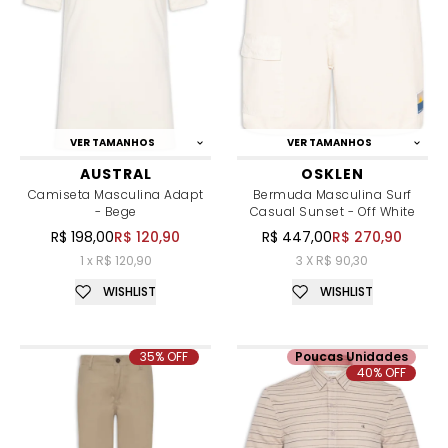
VER TAMANHOS
VER TAMANHOS
AUSTRAL
OSKLEN
Camiseta Masculina Adapt
Bermuda Masculina Surf
- Bege
Casual Sunset - Off White
R$ 198,00
R$ 120,90
R$ 447,00
R$ 270,90
1 x R$ 120,90
3 X R$ 90,30
WISHLIST
WISHLIST
35% OFF
Poucas Unidades
40% OFF