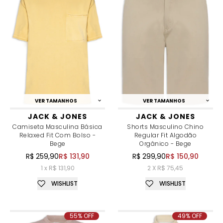
VER TAMANHOS
VER TAMANHOS
JACK & JONES
JACK & JONES
Camiseta Masculina Básica
Shorts Masculino Chino
Relaxed Fit Com Bolso -
Regular Fit Algodão
Bege
Orgânico - Bege
R$ 259,90
R$ 131,90
R$ 299,90
R$ 150,90
1 x R$ 131,90
2 X R$ 75,45
WISHLIST
WISHLIST
55% OFF
49% OFF