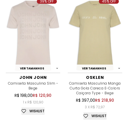
39% OFF
45% OFF
VER TAMANHOS
VER TAMANHOS
JOHN JOHN
OSKLEN
Camiseta Masculina Slim -
Camiseta Masculina Manga
Bege
Curta Gola Careca E-Colors
Caiçara Type - Bege
R$ 198,00
R$ 120,90
R$ 397,00
R$ 218,90
1 x R$ 120,90
3 X R$ 72,97
WISHLIST
WISHLIST