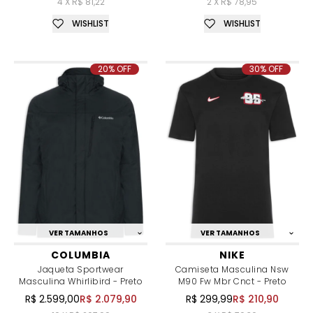
4 X R$ 81,22
2 X R$ 78,95
WISHLIST
WISHLIST
20% OFF
30% OFF
VER TAMANHOS
VER TAMANHOS
COLUMBIA
NIKE
Jaqueta Sportwear
Camiseta Masculina Nsw
Masculina Whirlibird - Preto
M90 Fw Mbr Cnct - Preto
R$ 2.599,00
R$ 2.079,90
R$ 299,99
R$ 210,90