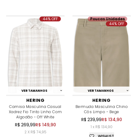
44% OFF
Poucas Unidades
44% OFF
VER TAMANHOS
VER TAMANHOS
HERING
HERING
Camisa Masculina Casual
Bermuda Masculina Chino
Xadrez Fio Tinto Linho Com
Cós Limpo - Bege
Algodão - Off White
R$ 239,99
R$ 134,90
R$ 269,99
R$ 149,90
1 x R$ 134,90
2 X R$ 74,95
WISHLIST