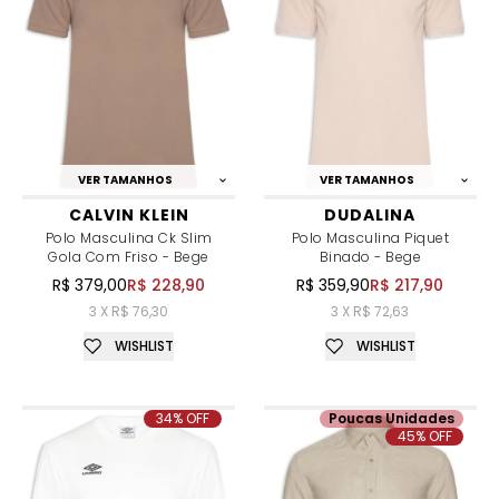
VER TAMANHOS
VER TAMANHOS
CALVIN KLEIN
DUDALINA
Polo Masculina Ck Slim
Polo Masculina Piquet
Gola Com Friso - Bege
Binado - Bege
R$ 379,00
R$ 228,90
R$ 359,90
R$ 217,90
3 X R$ 76,30
3 X R$ 72,63
WISHLIST
WISHLIST
34% OFF
Poucas Unidades
45% OFF