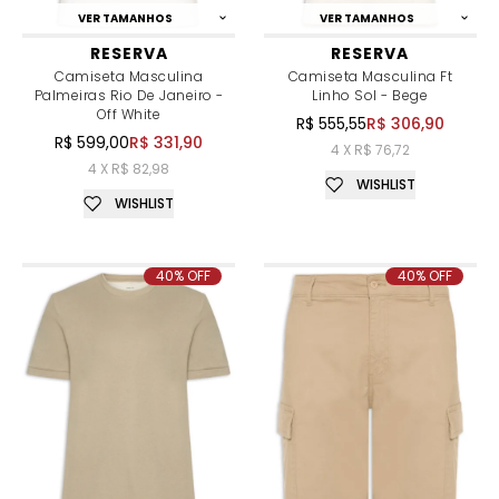
VER TAMANHOS
VER TAMANHOS
RESERVA
RESERVA
Camiseta Masculina
Camiseta Masculina Ft
Palmeiras Rio De Janeiro -
Linho Sol - Bege
Off White
R$ 555,55
R$ 306,90
R$ 599,00
R$ 331,90
4 X R$ 76,72
4 X R$ 82,98
WISHLIST
WISHLIST
40% OFF
40% OFF