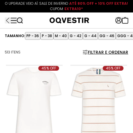
O UPGRADE VEIO AÍ: SALE DE INVERNO
ATÉ 80% OFF + 10% OFF EXTRA!
CUPOM:
FRETEAPP
R$499*
EXTRA10*
TAMANHO:
PP - 36
P - 38
M - 40
G - 42
G - 44
GG - 46
GGG - 4
FILTRAR E ORDENAR
513 ITENS
45% OFF
45% OFF