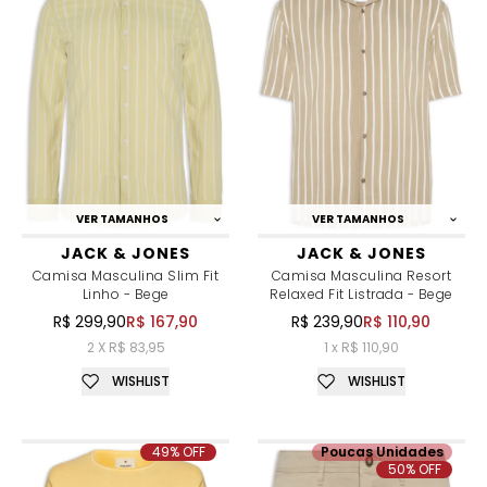
VER TAMANHOS
VER TAMANHOS
JACK & JONES
JACK & JONES
Camisa Masculina Slim Fit
Camisa Masculina Resort
Linho - Bege
Relaxed Fit Listrada - Bege
R$ 299,90
R$ 167,90
R$ 239,90
R$ 110,90
2 X R$ 83,95
1 x R$ 110,90
WISHLIST
WISHLIST
49% OFF
Poucas Unidades
50% OFF