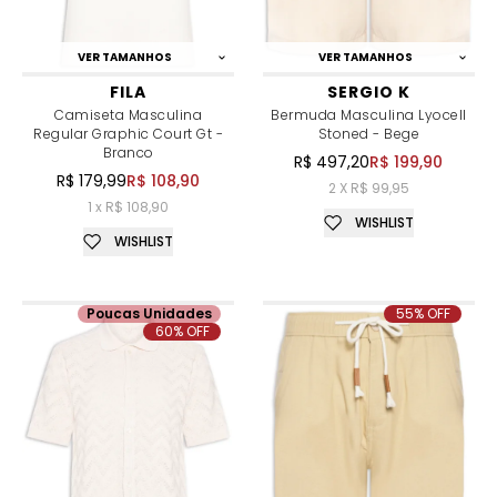
VER TAMANHOS
VER TAMANHOS
FILA
SERGIO K
Camiseta Masculina
Bermuda Masculina Lyocell
Regular Graphic Court Gt -
Stoned - Bege
Branco
R$ 497,20
R$ 199,90
R$ 179,99
R$ 108,90
2 X R$ 99,95
1 x R$ 108,90
WISHLIST
WISHLIST
Poucas Unidades
55% OFF
60% OFF