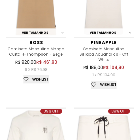
VER TAMANHOS
VER TAMANHOS
BOSS
PINEAPPLE
Camiseta Masculina Manga
Camiseta Masculina
Curta H-Thompson - Bege
Silkada Aquaholics - Off
White
R$ 920,00
R$ 461,90
R$ 189,00
R$ 104,90
6 X R$ 76,98
1 x R$ 104,90
WISHLIST
WISHLIST
39% OFF
39% OFF