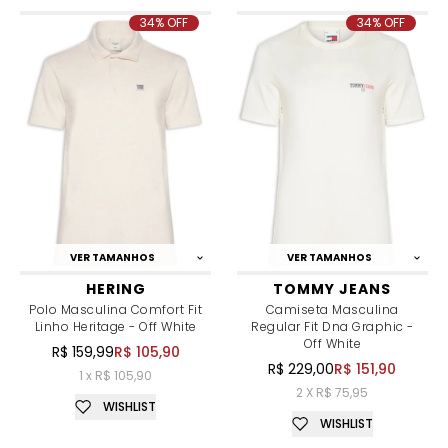
34% OFF
34% OFF
VER TAMANHOS
VER TAMANHOS
HERING
TOMMY JEANS
Polo Masculina Comfort Fit
Camiseta Masculina
Linho Heritage - Off White
Regular Fit Dna Graphic -
Off White
R$ 159,99
R$ 105,90
R$ 229,00
R$ 151,90
1 x R$ 105,90
2 X R$ 75,95
WISHLIST
WISHLIST