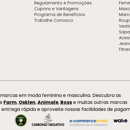
Regulamento e Promoções
Femi
Cupons e Vantagens
Masc
Programa de Benefícios
Marc
Trabalhe Conosco
Roup
Vest
Sapa
Aces
Jean
Fitne
s marcas em moda feminina e masculina. Descubra as
de
Farm
,
Osklen
,
Animale
,
Boss
e muitas outras marcas
 entrega rápida e aproveite nossas facilidades de paga