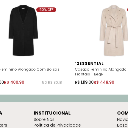
50% OFF
'2ESSENTIAL
Feminino Alongado Com Bolsos
Casaco Feminino Alongado
Frontais - Bege
00
R$ 400,90
R$ 1.119,00
R$ 448,90
5 X R$ 80,18
A
INSTITUCIONAL
COM
Sobre Nós
Novi
kers
Política de Privacidade
Baza