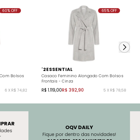
60% OFF
65% OFF
'2ESSENTIAL
 Com Bolsos
Casaco Feminino Alongado Com Bolsos
Frontais - Cinza
R$ 1.119,00
R$ 392,90
6 X R$ 74,82
5 X R$ 78,58
PRAR
OQV DAILY
dades
Fique por dentro das novidades!
r