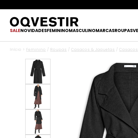
SALE
NOVIDADES
FEMININO
MASCULINO
MARCAS
ROUPAS
V
Início
>
Feminino
/
Roupas
/
Casacos & Jaquetas
/
Casacos