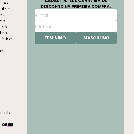
CADASTRE-SE E GANHE 15% DE
nino
DESCONTO NA PRIMEIRA COMPRA.
ulino
as
as
idos
tos
FEMININO
MASCULINO
sórios
s
ss
mento.