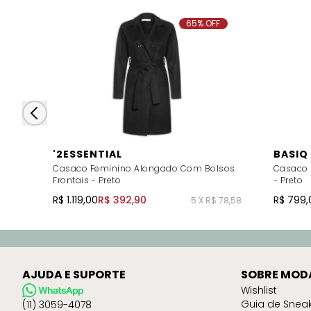
65% OFF
'2ESSENTIAL
BASIQ
Casaco Feminino Alongado Com Bolsos
Casaco 
Frontais - Preto
- Preto
R$ 1.119,00
R$ 392,90
R$ 799,
5 X R$ 78,58
AJUDA E SUPORTE
SOBRE MOD
Wishlist
Guia de Snea
(11) 3059-4078