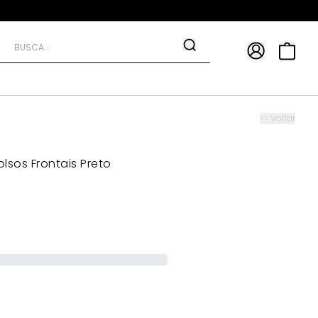
APP
9*
TRA10*
<< Voltar
sos Frontais Preto