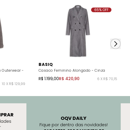
65% OFF
BASIQ
 Outerwear -
Casaco Feminino Alongado - Cinza
R$ 1.199,00
R$ 420,90
6 X R$ 70,15
10 X R$ 129,99
PRAR
OQV DAILY
dades
Fique por dentro das novidades!
r