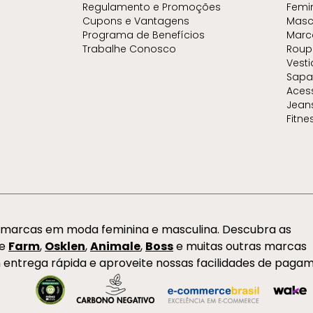
Regulamento e Promoções
Femi
Cupons e Vantagens
Masc
Programa de Benefícios
Marc
Trabalhe Conosco
Roup
Vest
Sapa
Aces
Jean
Fitne
s marcas em moda feminina e masculina. Descubra as
de
Farm
,
Osklen
,
Animale
,
Boss
e muitas outras marcas
 entrega rápida e aproveite nossas facilidades de paga