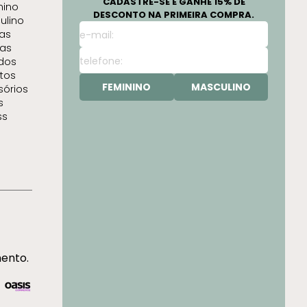
CADASTRE-SE E GANHE 15% DE
nino
DESCONTO NA PRIMEIRA COMPRA.
ulino
as
as
idos
tos
FEMININO
MASCULINO
sórios
s
ss
mento.