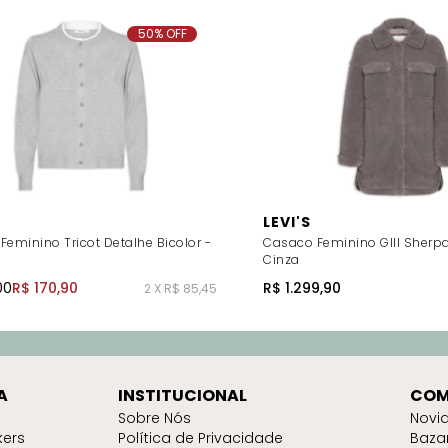
50% OFF
LEVI'S
Feminino Tricot Detalhe Bicolor -
Casaco Feminino GIII Sherpa
Cinza
00
R$ 170,90
R$ 1.299,90
2 X R$ 85,45
A
INSTITUCIONAL
COM
Sobre Nós
Novi
kers
Política de Privacidade
Baza