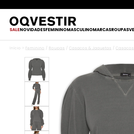
SALE
NOVIDADES
FEMININO
MASCULINO
MARCAS
ROUPAS
V
Início
>
Feminino
/
Roupas
/
Casacos & Jaquetas
/
Casacos