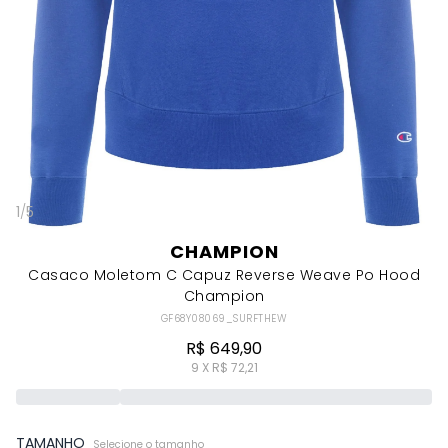
1
/
5
CHAMPION
Casaco Moletom C Capuz Reverse Weave Po Hood
Champion
GF68Y08069_SURFTHEW
R$ 649,90
9 X R$ 72,21
TAMANHO
Selecione o tamanho