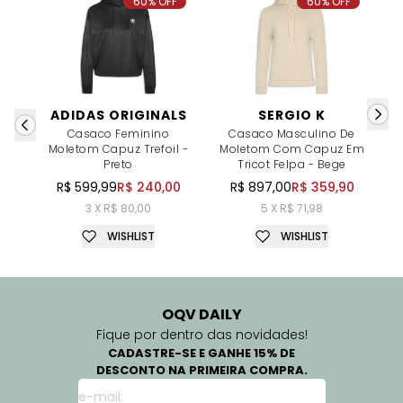
60% OFF
60% OFF
ADIDAS ORIGINALS
SERGIO K
Casaco Feminino
Casaco Masculino De
Moletom Capuz Trefoil -
Moletom Com Capuz Em
Preto
Tricot Felpa - Bege
R$ 599,99
R$ 240,00
R$ 897,00
R$ 359,90
3 X R$ 80,00
5 X R$ 71,98
WISHLIST
WISHLIST
OQV DAILY
Fique por dentro das novidades!
CADASTRE-SE E GANHE 15% DE
DESCONTO NA PRIMEIRA COMPRA.