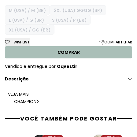
M (USA) / M (BR)
2XL (USA) GGGG (BR)
L (USA) / G (BR)
S (USA) / P (BR)
XL (USA) / GG (BR)
WISHLIST
COMPARTILHAR
COMPRAR
Vendido e entregue por
Oqvestir
Descrição
VEJA MAIS
CHAMPION
VOCÊ TAMBÉM PODE GOSTAR