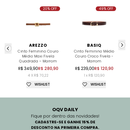
20% OFF
49% OFF
AREZZO
BASIQ
Cinto Feminino Couro
Cinto Feminino Médio
C
Médio Maxi Fivela
Couro Croco Fivela -
Quadrada – Marrom
Marrom
R$ 349,90
R$ 280,90
R$ 239,00
R$ 120,90
4 X R$ 70,22
1 x R$ 120,90
WISHLIST
WISHLIST
OQV DAILY
Fique por dentro das novidades!
CADASTRE-SE E GANHE 15% DE
DESCONTO NA PRIMEIRA COMPRA.