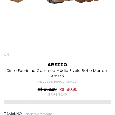
1
/
4
AREZZO
Cinto Feminino Camurça Médio Fivela Boho Marrom
Arezzo
A4300006750002U_STRACCI
R$ 359,90
R$ 180,90
2 X R$ 90,45
TAMANHO
Selecione o tamanho