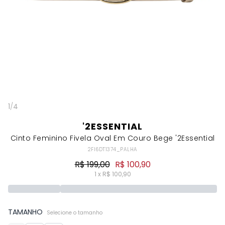
1
/
4
'2ESSENTIAL
Cinto Feminino Fivela Oval Em Couro Bege '2Essential
2FI6DT1374_PALHA
R$ 199,00
R$ 100,90
1 x R$ 100,90
TAMANHO
Selecione o tamanho