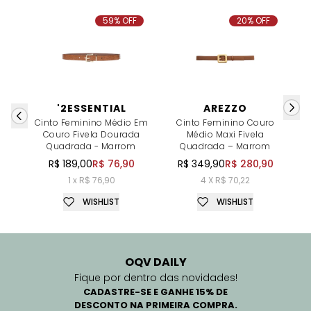
59% OFF
20% OFF
'2ESSENTIAL
AREZZO
Cinto Feminino Médio Em
Cinto Feminino Couro
Couro Fivela Dourada
Médio Maxi Fivela
F
Quadrada - Marrom
Quadrada – Marrom
R$ 189,00
R$ 76,90
R$ 349,90
R$ 280,90
1 x R$ 76,90
4 X R$ 70,22
WISHLIST
WISHLIST
OQV DAILY
Fique por dentro das novidades!
CADASTRE-SE E GANHE 15% DE
DESCONTO NA PRIMEIRA COMPRA.