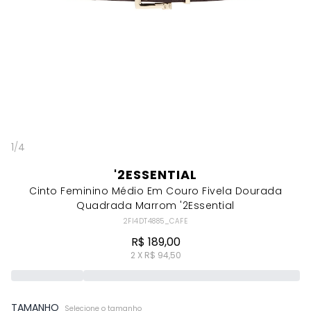
1
/
4
'2ESSENTIAL
Cinto Feminino Médio Em Couro Fivela Dourada
Quadrada Marrom '2Essential
2FI4DT4885_CAFE
R$ 189,00
2 X R$ 94,50
TAMANHO
Selecione o tamanho