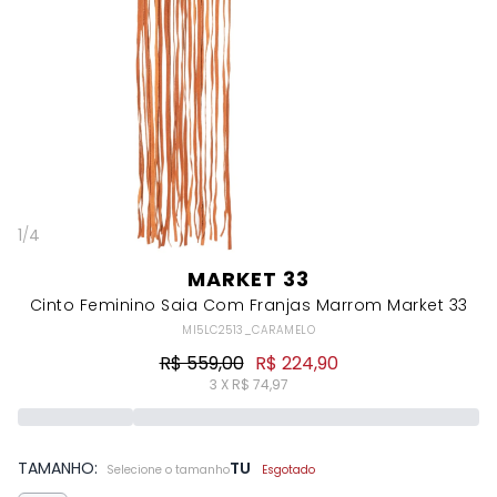
1
/
4
MARKET 33
Cinto Feminino Saia Com Franjas Marrom Market 33
MI5LC2513_CARAMELO
R$ 559,00
R$ 224,90
3 X R$ 74,97
TAMANHO:
TU
Selecione o tamanho
Esgotado