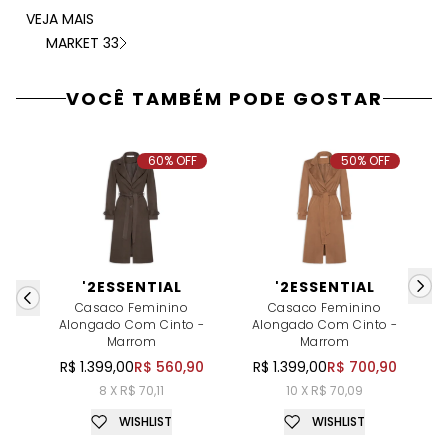
VEJA MAIS
MARKET 33
VOCÊ TAMBÉM PODE GOSTAR
60% OFF
50% OFF
'2ESSENTIAL
'2ESSENTIAL
Casaco Feminino
Casaco Feminino
Alongado Com Cinto -
Alongado Com Cinto -
Marrom
Marrom
R$ 1.399,00
R$ 560,90
R$ 1.399,00
R$ 700,90
8 X R$ 70,11
10 X R$ 70,09
WISHLIST
WISHLIST