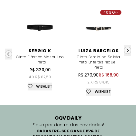
40% OFF
SERGIO K
LUIZA BARCELOS
Cinto Elástico Masculino
Cinto Feminino Soleta
- Preto
Preto Enfeites Niquel -
P
Preto
R$ 330,00
R$ 279,90
R$ 168,90
4 X R$ 82,50
2 X R$ 84,45
WISHLIST
WISHLIST
OQV DAILY
Fique por dentro das novidades!
CADASTRE-SE E GANHE 15% DE