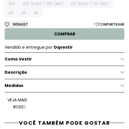
100
105 (EUR) / 105 (BR)
110 (EUR) / 110 (BR)
85
90
95
WISHLIST
COMPARTILHAR
COMPRAR
Vendido e entregue por
Oqvestir
Como Vestir
Descrição
Medidas
VEJA MAIS
BOSS
VOCÊ TAMBÉM PODE GOSTAR