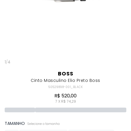
1
/
4
BOSS
Cinto Masculino Elio Preto Boss
50529898-001_BLACK
R$ 520,00
7 X R$ 74,29
TAMANHO
Selecione o tamanho