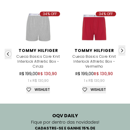
34% OFF
34% OFF
TOMMY HILFIGER
TOMMY HILFIGER
Cueca Basics Core Knit
Cueca Basics Core Knit
Interlock Athletic Box -
Interlock Athletic Box -
Cinza
Vermelho
R$ 199,00
R$ 130,90
R$ 199,00
R$ 130,90
1 x R$ 130,90
1 x R$ 130,90
WISHLIST
WISHLIST
OQV DAILY
Fique por dentro das novidades!
CADASTRE-SE E GANHE 15% DE