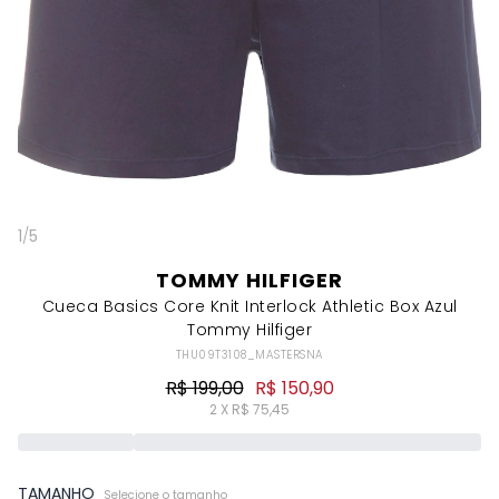
1
/
5
TOMMY HILFIGER
Cueca Basics Core Knit Interlock Athletic Box Azul
Tommy Hilfiger
THU09T3108_MASTERSNA
R$ 199,00
R$ 150,90
2 X R$ 75,45
TAMANHO
Selecione o tamanho