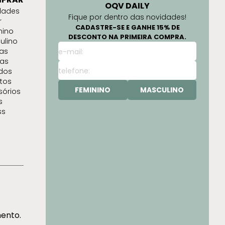
OQV DAILY
dades
Fique por dentro das novidades!
r
CADASTRE-SE E GANHE 15% DE
nino
DESCONTO NA PRIMEIRA COMPRA.
ulino
as
as
idos
tos
FEMININO
MASCULINO
sórios
s
ss
mento.