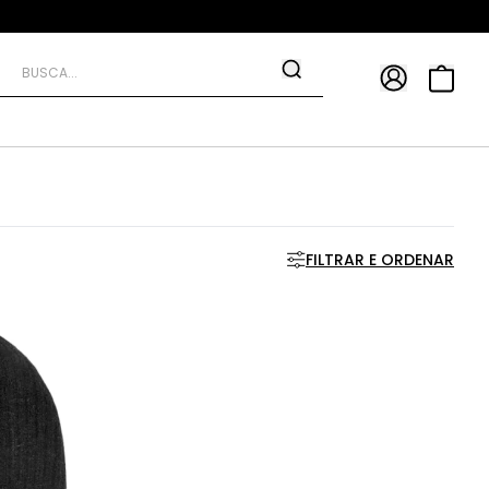
APP
9*
TRA10*
FILTRAR E ORDENAR