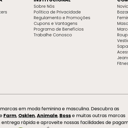
Sobre Nós
Novi
kers
Política de Privacidade
Baza
Regulamento e Promoções
Femi
Cupons e Vantagens
Masc
Programa de Benefícios
Marc
Trabalhe Conosco
Roup
Vest
Sapa
Aces
Jean
Fitne
s marcas em moda feminina e masculina. Descubra as
de
Farm
,
Osklen
,
Animale
,
Boss
e muitas outras marcas
 entrega rápida e aproveite nossas facilidades de paga