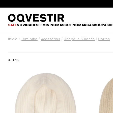
SALE
NOVIDADES
FEMININO
MASCULINO
MARCAS
ROUPAS
V
Início
>
Feminino
/
Acessórios
/
Chapéus & Bonés
/
Gorros
3 ITENS