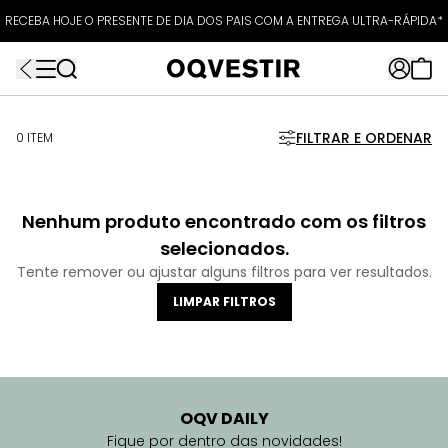
ATÉ 80% OFF + 10% OFF EXTRA!
RECEBA HOJE O PRESENTE DE DIA DOS PAIS COM A ENTREGA ULTRA-RÁPIDA*
FRETEAPP
R$499*
EXTRA10*
FILTRAR E ORDENAR
0 ITEM
Nenhum produto encontrado com os filtros
selecionados.
Tente remover ou ajustar alguns filtros para ver resultados.
LIMPAR FILTROS
OQV DAILY
Fique por dentro das novidades!