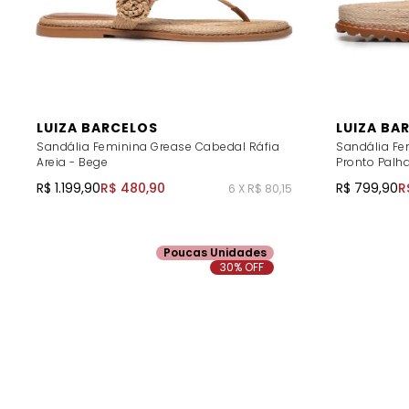
LUIZA BARCELOS
LUIZA BA
Sandália Feminina Grease Cabedal Ráfia
Sandália Fe
Areia - Bege
Pronto Palh
R$ 1.199,90
R$ 480,90
R$ 799,90
R
6 X R$ 80,15
Poucas Unidades
30% OFF