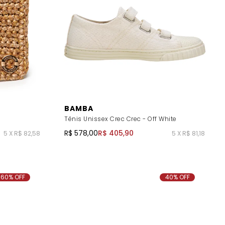
BAMBA
e
Tênis Unissex Crec Crec - Off White
R$ 578,00
R$ 405,90
5 X R$ 82,58
5 X R$ 81,18
60% OFF
40% OFF