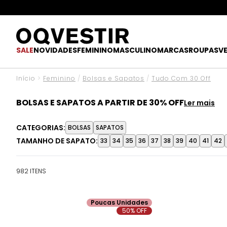
O UPGR
SALE
NOVIDADES
FEMININO
MASCULINO
MARCAS
ROUPAS
V
Início
>
Feminino
/
Bolsas e Sapatos
/
Tudo Com 30 Off
BOLSAS E SAPATOS A PARTIR DE 30% OFF
Finalize suas produções com os sapatos e bolsas mais des
CATEGORIAS:
BOLSAS
SAPATOS
e aproveite.
TAMANHO DE SAPATO:
33
34
35
36
37
38
39
40
41
42
982 ITENS
Poucas Unidades
50% OFF