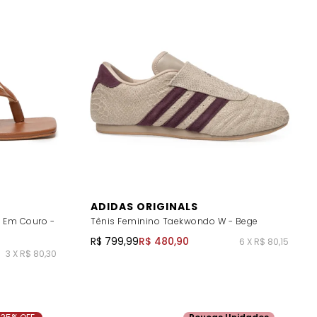
ADIDAS ORIGINALS
o Em Couro -
Tênis Feminino Taekwondo W - Bege
R$ 799,99
R$ 480,90
6 X R$ 80,15
3 X R$ 80,30