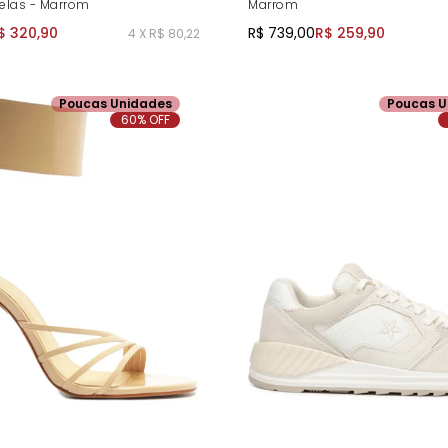
velas - Marrom
Marrom
$ 320,90
R$ 739,00
R$ 259,90
4 X R$ 80,22
Poucas Unidades
Poucas U
60% OFF