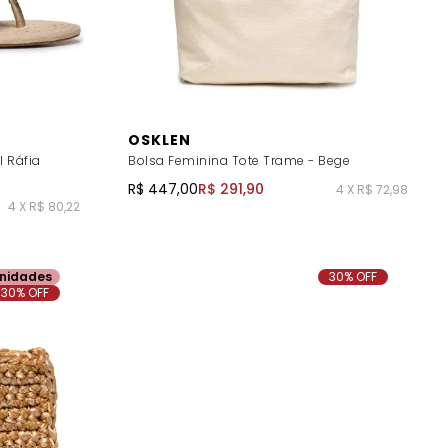
OSKLEN
 Ráfia
Bolsa Feminina Tote Trame - Bege
R$ 447,00
R$ 291,90
4 X R$ 72,98
4 X R$ 80,22
nidades
30% OFF
30% OFF