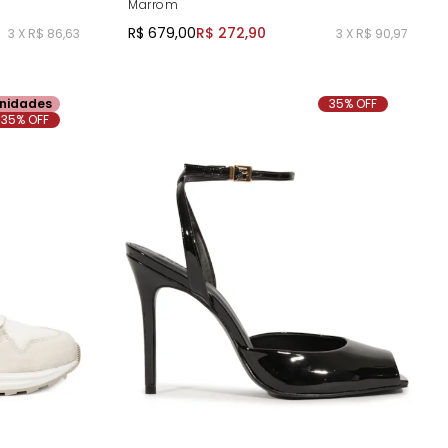
Marrom
R$ 679,00
R$ 272,90
3 X R$ 86,63
3 X R$ 90,97
nidades
35% OFF
35% OFF