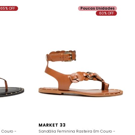
65% OFF
Poucas Unidades
60% OFF
MARKET 33
 Couro -
Sandália Feminina Rasteira Em Couro -