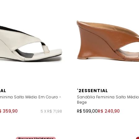
IAL
'2ESSENTIAL
minina Salto Médio Em Couro -
Sandália Feminina Salto Médi
Bege
$ 359,90
R$ 599,00
R$ 240,90
5 X R$ 71,98