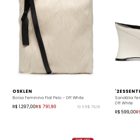
OSKLEN
'2ESSENT
Bolsa Feminina Flat Pelo - Off White
Sandália Fe
Off White
R$ 1.297,00
R$ 791,90
10 X R$ 79,19
R$ 599,00
R