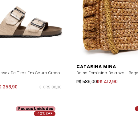
CATARINA MINA
issex De Tiras Em Couro Croco
Bolsa Feminina Balanza - Beg
R$ 589,00
R$ 412,90
$ 258,90
3 X R$ 86,30
Poucas Unidades
40% OFF