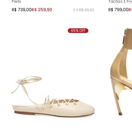
Preto
Tachas E Fi
R$ 739,00
R$ 259,90
R$ 799,00
R
3 X R$ 86,63
65% OFF