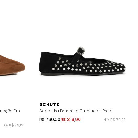
SCHUTZ
rração Em
Sapatilha Feminina Camurça - Preto
R$ 790,00
R$ 316,90
4 X R$ 79,22
3 X R$ 79,63