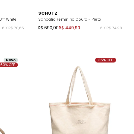
SCHUTZ
Off White
Sandália Feminina Couro - Preto
R$ 690,00
R$ 449,90
6 X R$ 70,65
6 X R$ 74,98
Novo
35% OFF
60% OFF