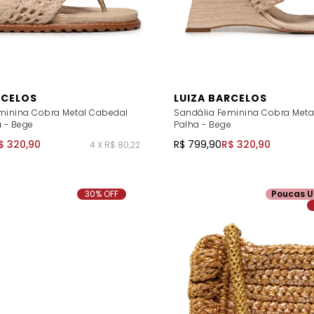
RCELOS
LUIZA BARCELOS
minina Cobra Metal Cabedal
Sandália Feminina Cobra Metal
a - Bege
Palha - Bege
$ 320,90
R$ 799,90
R$ 320,90
4 X R$ 80,22
30% OFF
Poucas U