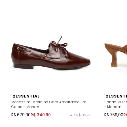
'2ESSENTIAL
'2ESSENT
Mocassim Feminino Com Amarração Em
Sandália Fe
Couro - Marrom
- Marrom
R$ 679,00
R$ 340,90
R$ 759,00
R
4 X R$ 85,22