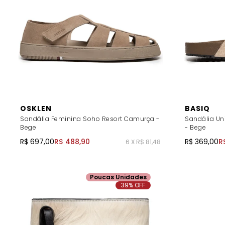
OSKLEN
BASIQ
Sandália Feminina Soho Resort Camurça -
Sandália Un
Bege
- Bege
R$ 697,00
R$ 488,90
R$ 369,00
R
6 X R$ 81,48
Poucas Unidades
39% OFF