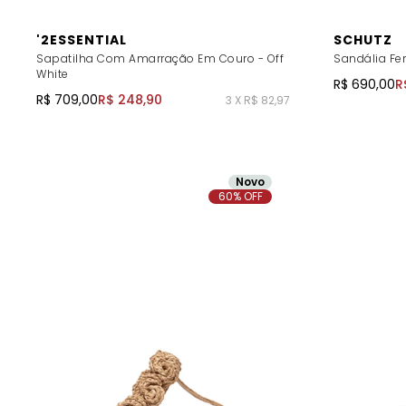
'2ESSENTIAL
SCHUTZ
Sapatilha Com Amarração Em Couro - Off
Sandália Fe
White
R$ 690,00
R
R$ 709,00
R$ 248,90
3 X R$ 82,97
Novo
60% OFF