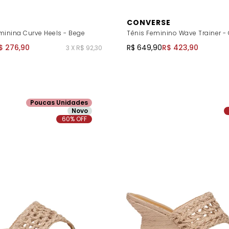
CONVERSE
minina Curve Heels - Bege
Tênis Feminino Wave Trainer - 
$ 276,90
R$ 649,90
R$ 423,90
3 X R$ 92,30
Poucas Unidades
Novo
60% OFF