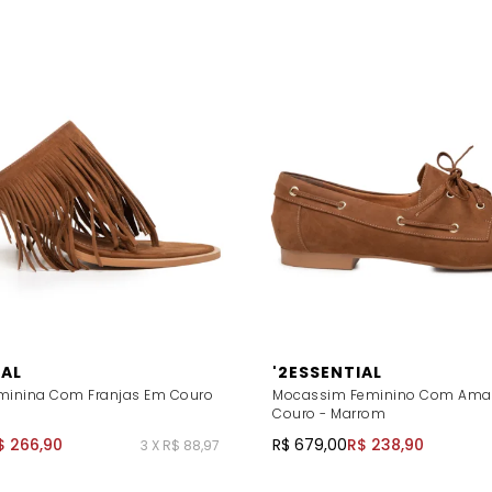
IAL
'2ESSENTIAL
minina Com Franjas Em Couro
Mocassim Feminino Com Ama
Couro - Marrom
$ 266,90
R$ 679,00
R$ 238,90
3 X R$ 88,97