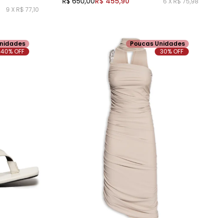
R$ 650,00
R$ 455,90
6 X R$ 75,98
9 X R$ 77,10
nidades
Poucas Unidades
40% OFF
30% OFF