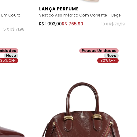
LANÇA PERFUME
o Em Couro -
Vestido Assimétrico Com Corrente - Bege
R$ 1.093,00
R$ 765,90
10 X R$ 76,59
5 X R$ 71,98
nidades
Poucas Unidades
Novo
Novo
35% OFF
30% OFF