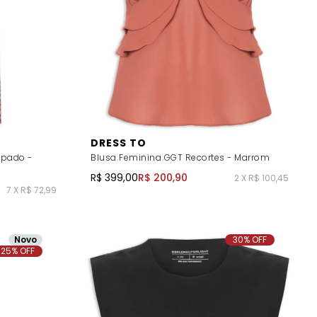
DRESS TO
mpado -
Blusa Feminina GGT Recortes - Marrom
R$ 399,00
R$ 200,90
2 X R$ 100,45
7 X R$ 72,99
Novo
30% OFF
25% OFF