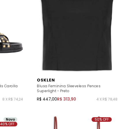
OSKLEN
s Carolla
Blusa Feminina Sleeveless Pences
Superlight - Preto
R$ 447,00
R$ 313,90
8 X R$ 74,24
4 X R$ 78,48
Novo
50% OFF
40% OFF