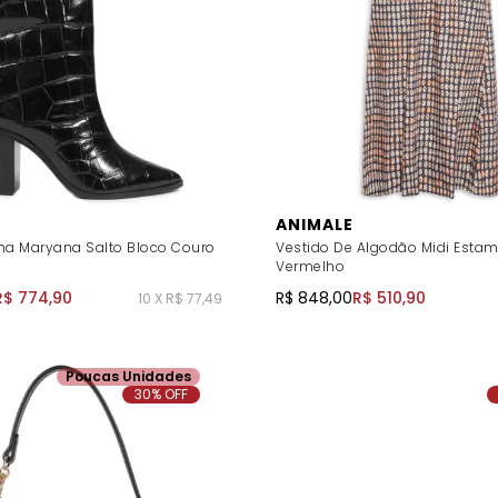
ANIMALE
na Maryana Salto Bloco Couro
Vestido De Algodão Midi Esta
Vermelho
R$ 774,90
R$ 848,00
R$ 510,90
10 X R$ 77,49
Poucas Unidades
30% OFF