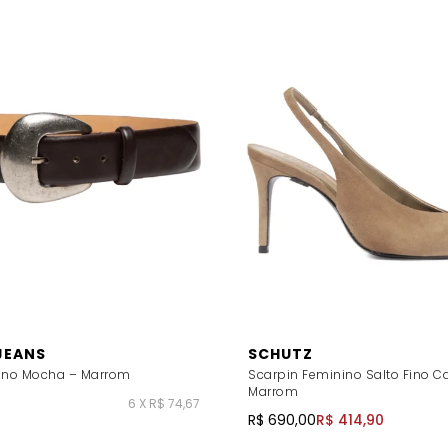
JEANS
SCHUTZ
ino Mocha – Marrom
Scarpin Feminino Salto Fino 
Marrom
6 X R$ 74,67
R$ 690,00
R$ 414,90