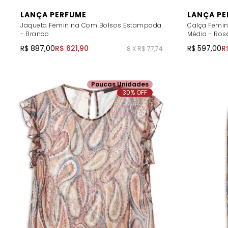
LANÇA PERFUME
LANÇA PE
Jaqueta Feminina Com Bolsos Estampada
Calça Femin
- Branco
Média - Ros
R$ 887,00
R$ 621,90
R$ 597,00
R
8 X R$ 77,74
Poucas Unidades
30% OFF