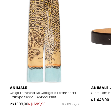
ANIMALE
ANIMALE 
Calça Feminina De Georgette Estampada
Cinto Femin
Transpassada - Animal Print
R$ 448,00
R$ 1.398,00
R$ 699,90
9 X R$ 77,77