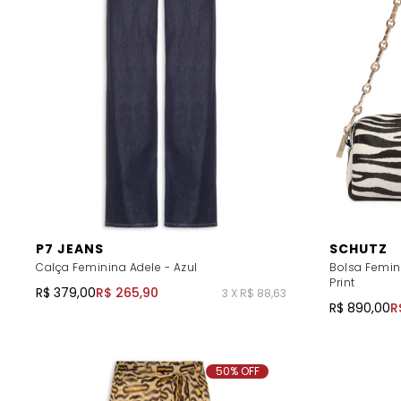
P7 JEANS
SCHUTZ
Calça Feminina Adele - Azul
Bolsa Femin
Print
R$ 379,00
R$ 265,90
3 X R$ 88,63
R$ 890,00
R
50% OFF