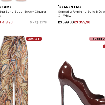
RFUME
'2ESSENTIAL
ina Sarja Super Baggy Cintura
Sandália Feminina Salto Médi
a
Off White
$ 418,90
R$ 599,00
R$ 359,90
5 X R$ 83,78
30% OFF
Poucas U