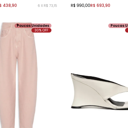
$ 438,90
R$ 990,00
R$ 693,90
6 X R$ 73,15
Poucas Unidades
Poucas U
30% OFF