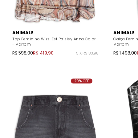
ANIMALE
ANIMALE
Top Feminino Wizzi Est Paisley Anna Color
Calça Femin
- Marrom
Marrom
R$ 598,00
R$ 419,90
R$ 1.498,00
5 X R$ 83,98
29% OFF