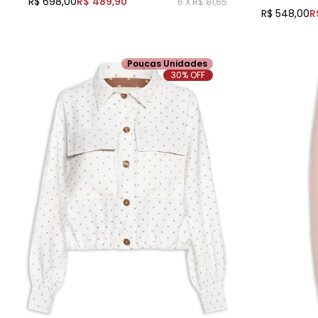
R$ 698,00
R$ 489,90
6 X R$ 81,65
R$ 548,00
R
Poucas Unidades
30% OFF