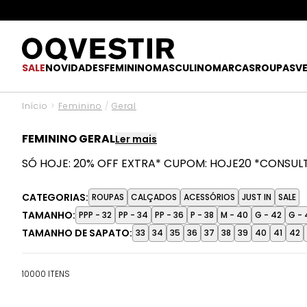
O UPGR
SALE
NOVIDADES
FEMININO
MASCULINO
MARCAS
ROUPAS
V
Início
>
Feminino
/
Geral
FEMININO GERAL
Ler mais
SÓ HOJE
:
20% OFF EXTRA* CUPOM
:
HOJE20 *CONSUL
Descubra tudo o que vai marcar o Verão'27 em uma seleç
CATEGORIAS:
ROUPAS
CALÇADOS
ACESSÓRIOS
JUST IN
SALE
festas e momentos especiais, encontre vestidos, blusas,
TAMANHO:
PPP - 32
PP - 34
PP - 36
P - 38
M - 40
G - 42
G -
Le Lis, Maria Filó, Dress To, Schutz, Arezzo, Luiza Barcelo
TAMANHO DE SAPATO:
33
34
35
36
37
38
39
40
41
42
estampas marcantes, tecidos leves e modelagens versát
10000 ITENS