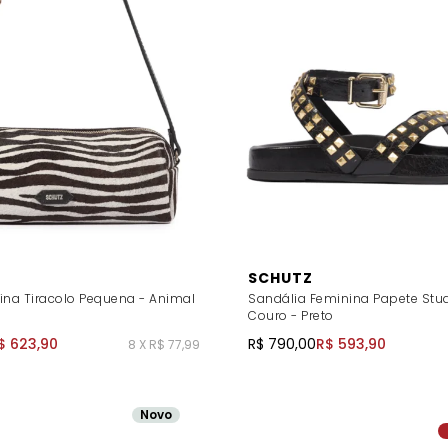
SCHUTZ
ina Tiracolo Pequena - Animal
Sandália Feminina Papete Stud
Couro - Preto
$ 623,90
R$ 790,00
R$ 593,90
8 X R$ 77,99
Novo