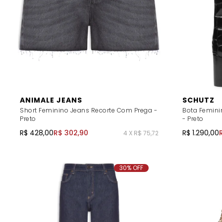
ANIMALE JEANS
SCHUTZ
Short Feminino Jeans Recorte Com Prega -
Bota Femini
Preto
- Preto
R$ 428,00
R$ 302,90
R$ 1.290,00
4 X R$ 75,72
30% OFF