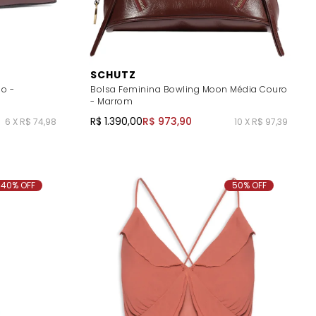
SCHUTZ
no -
Bolsa Feminina Bowling Moon Média Couro
- Marrom
R$ 1.390,00
R$ 973,90
6 X R$ 74,98
10 X R$ 97,39
40% OFF
50% OFF