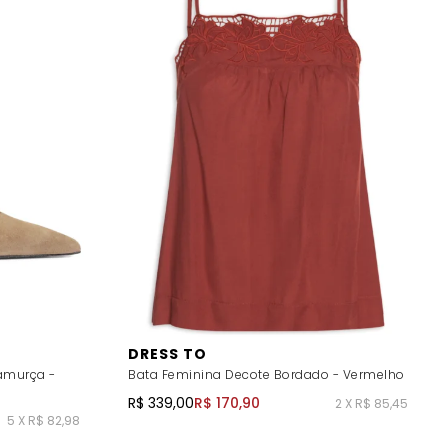
DRESS TO
Camurça -
Bata Feminina Decote Bordado - Vermelho
R$ 339,00
R$ 170,90
2 X R$ 85,45
5 X R$ 82,98