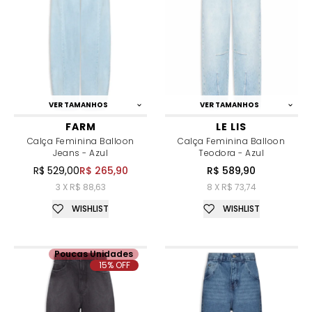
VER TAMANHOS
VER TAMANHOS
FARM
LE LIS
Calça Feminina Balloon
Calça Feminina Balloon
Jeans - Azul
Teodora - Azul
R$ 529,00
R$ 265,90
R$ 589,90
3 X R$ 88,63
8 X R$ 73,74
WISHLIST
WISHLIST
Poucas Unidades
15% OFF