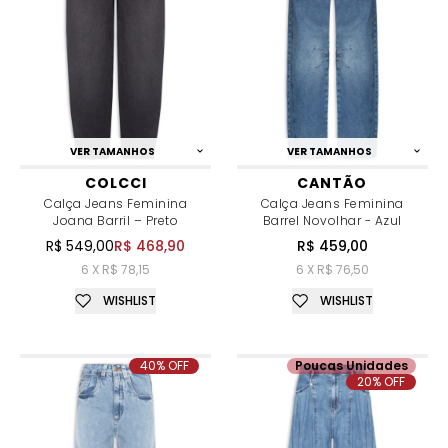
VER TAMANHOS
VER TAMANHOS
COLCCI
CANTÃO
Calça Jeans Feminina
Calça Jeans Feminina
Joana Barril – Preto
Barrel Novolhar - Azul
R$ 549,00
R$ 468,90
R$ 459,00
6 X R$ 78,15
6 X R$ 76,50
WISHLIST
WISHLIST
40% OFF
Poucas Unidades
20% OFF