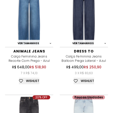
VER TAMANHOS
VER TAMANHOS
ANIMALE JEANS
DRESS TO
Calça Feminina Jeans
Calça Feminina Jeans
Recorte Com Prega - Azul
Balloon Prega Lateral - Azul
R$ 648,00
R$ 518,90
R$ 499,00
R$ 250,90
7 X R$ 74,13
3 X R$ 83,63
WISHLIST
WISHLIST
20% OFF
Poucas Unidades