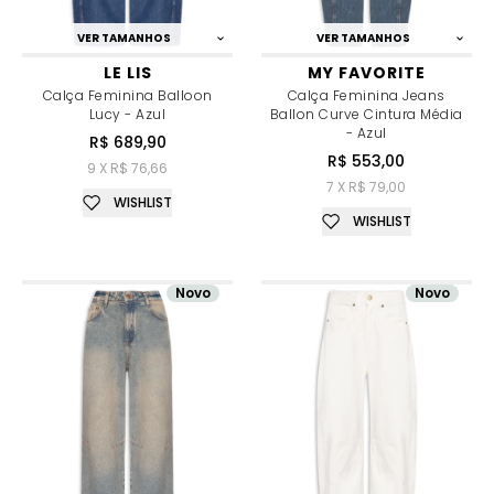
VER TAMANHOS
VER TAMANHOS
LE LIS
MY FAVORITE
Calça Feminina Balloon
Calça Feminina Jeans
Lucy - Azul
Ballon Curve Cintura Média
- Azul
R$ 689,90
R$ 553,00
9 X R$ 76,66
7 X R$ 79,00
WISHLIST
WISHLIST
Novo
Novo