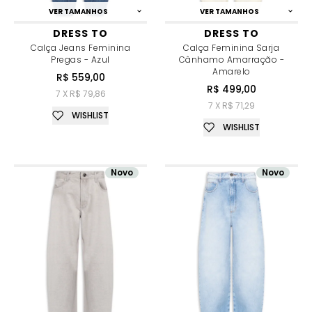
VER TAMANHOS
VER TAMANHOS
DRESS TO
DRESS TO
Calça Jeans Feminina
Calça Feminina Sarja
Pregas - Azul
Cânhamo Amarração -
Amarelo
R$ 559,00
R$ 499,00
7 X R$ 79,86
7 X R$ 71,29
WISHLIST
WISHLIST
Novo
Novo