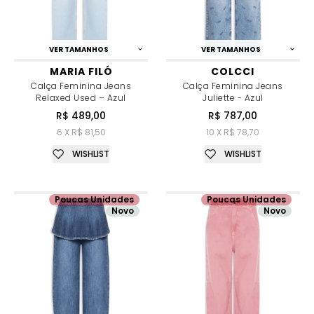
VER TAMANHOS
VER TAMANHOS
MARIA FILÓ
COLCCI
Calça Feminina Jeans
Calça Feminina Jeans
Relaxed Used – Azul
Juliette - Azul
R$ 489,00
R$ 787,00
6 X R$ 81,50
10 X R$ 78,70
WISHLIST
WISHLIST
Poucas Unidades
Poucas Unidades
Novo
Novo