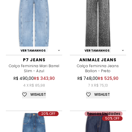
VER TAMANHOS
VER TAMANHOS
P7 JEANS
ANIMALE JEANS
Calça Feminina Mari Barrel
Calça Feminina Jeans
Slim - Azul
Ballon - Preto
R$ 490,00
R$ 343,90
R$ 748,00
R$ 525,90
4 X R$ 85,98
7 X R$ 75,13
WISHLIST
WISHLIST
20% OFF
Poucas Unidades
50% OFF