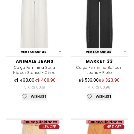
VER TAMANHOS
VER TAMANHOS
ANIMALE JEANS
MARKET 33
Calça Feminina Sarja
Calça Feminina Balloon
Nipper Stoned - Cinza
Jeans - Preto
R$ 498,00
R$ 400,90
R$ 539,00
R$ 323,90
5 X R$ 80,18
4 X R$ 80,98
WISHLIST
WISHLIST
Poucas Unidades
Poucas Unidades
41% OFF
45% OFF