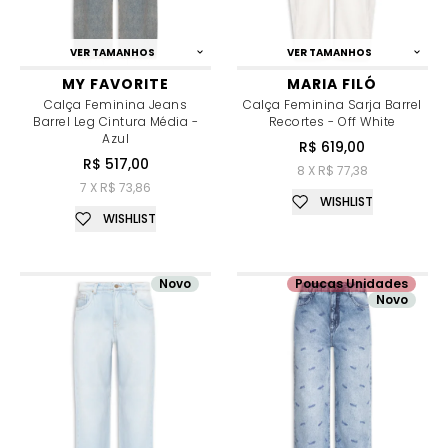
VER TAMANHOS
VER TAMANHOS
MY FAVORITE
MARIA FILÓ
Calça Feminina Jeans
Calça Feminina Sarja Barrel
Barrel Leg Cintura Média -
Recortes - Off White
Azul
R$ 619,00
R$ 517,00
8 X R$ 77,38
7 X R$ 73,86
WISHLIST
WISHLIST
Novo
Poucas Unidades
Novo