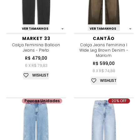
VER TAMANHOS
VER TAMANHOS
MARKET 33
CANTÃO
Calça Feminina Balloon
Calça Jeans Feminina I
Jeans - Preto
Wide Leg Brown Denim -
Marrom
R$ 479,00
R$ 599,00
6 X R$ 79,83
8 X R$ 74,88
WISHLIST
WISHLIST
Poucas Unidades
20% OFF