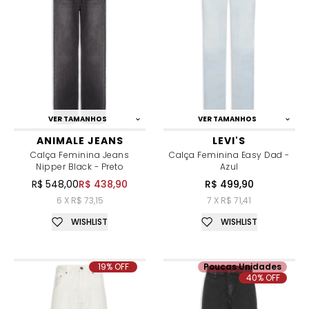
VER TAMANHOS
VER TAMANHOS
ANIMALE JEANS
LEVI'S
Calça Feminina Jeans
Calça Feminina Easy Dad -
Nipper Black - Preto
Azul
R$ 548,00
R$ 438,90
R$ 499,90
6 X R$ 73,15
7 X R$ 71,41
WISHLIST
WISHLIST
19% OFF
Poucas Unidades
40% OFF