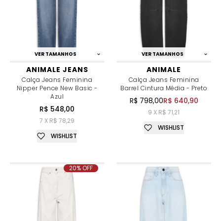
VER TAMANHOS
VER TAMANHOS
ANIMALE JEANS
ANIMALE
Calça Jeans Feminina
Calça Jeans Feminina
Nipper Pence New Basic -
Barrel Cintura Média - Preto
Azul
R$ 798,00
R$ 640,90
R$ 548,00
9 X R$ 71,21
7 X R$ 78,29
WISHLIST
WISHLIST
20% OFF