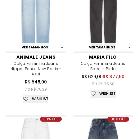
VER TAMANHOS
VER TAMANHOS
ANIMALE JEANS
MARIA FILÓ
Calça Feminina Jeans
Calça Feminina Jeans
Nipper Pence New Basic -
Barrel - Preto
Azul
R$ 629,00
R$ 377,90
R$ 548,00
5 X R$ 75,58
7 X R$ 78,29
WISHLIST
WISHLIST
30% OFF
30% OFF