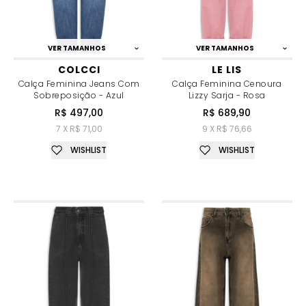
VER TAMANHOS
VER TAMANHOS
COLCCI
LE LIS
Calça Feminina Jeans Com
Calça Feminina Cenoura
Sobreposição - Azul
Lizzy Sarja - Rosa
R$ 497,00
R$ 689,90
7 X R$ 71,00
9 X R$ 76,66
WISHLIST
WISHLIST