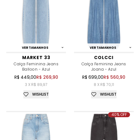
VER TAMANHOS
VER TAMANHOS
MARKET 33
COLCCI
Calça Feminina Jeans
Calça Feminina Jeans
Balloon - Azul
Joana - Azul
R$ 449,00
R$ 269,90
R$ 699,00
R$ 560,90
3 X R$ 89,97
8 X R$ 70,11
WISHLIST
WISHLIST
40% OFF