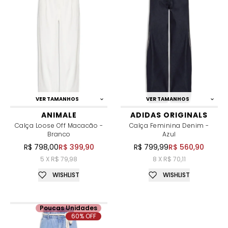
VER TAMANHOS
VER TAMANHOS
ANIMALE
ADIDAS ORIGINALS
Calça Loose Off Macacão -
Calça Feminina Denim -
Branco
Azul
R$ 798,00
R$ 399,90
R$ 799,99
R$ 560,90
5 X R$ 79,98
8 X R$ 70,11
WISHLIST
WISHLIST
Poucas Unidades
60% OFF