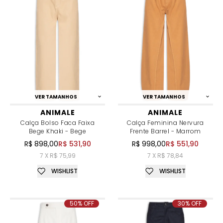
VER TAMANHOS
VER TAMANHOS
ANIMALE
ANIMALE
Calça Bolso Faca Faixa
Calça Feminina Nervura
Bege Khaki - Bege
Frente Barrel - Marrom
R$ 898,00
R$ 531,90
R$ 998,00
R$ 551,90
7 X R$ 75,99
7 X R$ 78,84
WISHLIST
WISHLIST
50% OFF
30% OFF