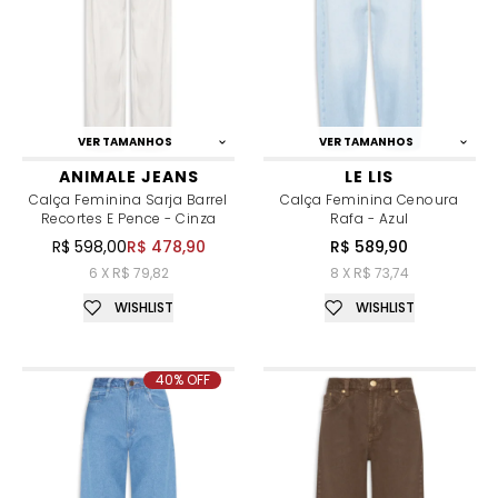
VER TAMANHOS
VER TAMANHOS
ANIMALE JEANS
LE LIS
Calça Feminina Sarja Barrel
Calça Feminina Cenoura
Recortes E Pence - Cinza
Rafa - Azul
R$ 598,00
R$ 478,90
R$ 589,90
6 X R$ 79,82
8 X R$ 73,74
WISHLIST
WISHLIST
40% OFF