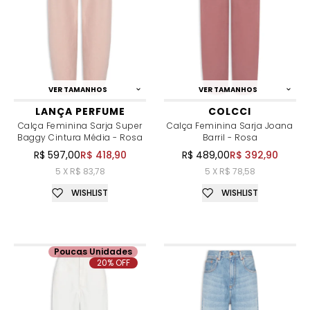
VER TAMANHOS
VER TAMANHOS
LANÇA PERFUME
COLCCI
Calça Feminina Sarja Super
Calça Feminina Sarja Joana
Baggy Cintura Média - Rosa
Barril - Rosa
R$ 597,00
R$ 418,90
R$ 489,00
R$ 392,90
5 X R$ 83,78
5 X R$ 78,58
WISHLIST
WISHLIST
Poucas Unidades
20% OFF