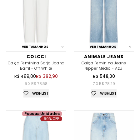
VER TAMANHOS
VER TAMANHOS
COLCCI
ANIMALE JEANS
Calça Feminina Sarja Joana
Calça Feminina Jeans
Barril - Off White
Nipper Médio - Azul
R$ 489,00
R$ 392,90
R$ 548,00
5 X R$ 78,58
7 X R$ 78,29
WISHLIST
WISHLIST
Poucas Unidades
50% OFF