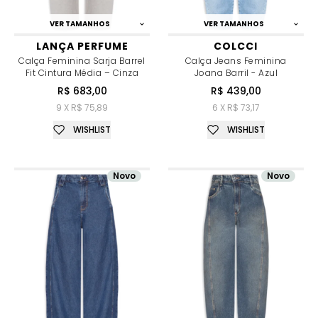
VER TAMANHOS
VER TAMANHOS
LANÇA PERFUME
COLCCI
Calça Feminina Sarja Barrel
Calça Jeans Feminina
Fit Cintura Média – Cinza
Joana Barril - Azul
R$ 683,00
R$ 439,00
9 X R$ 75,89
6 X R$ 73,17
WISHLIST
WISHLIST
Novo
Novo