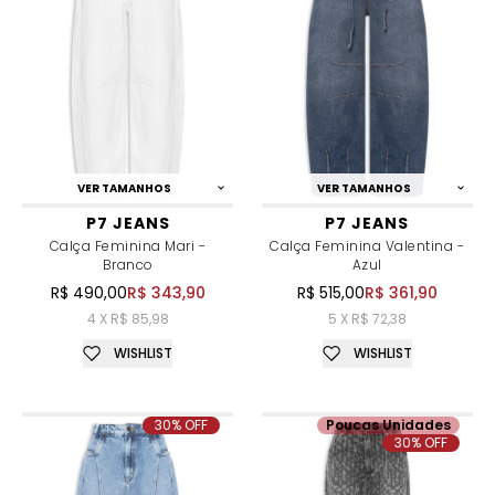
VER TAMANHOS
VER TAMANHOS
P7 JEANS
P7 JEANS
Calça Feminina Mari -
Calça Feminina Valentina -
Branco
Azul
R$ 490,00
R$ 343,90
R$ 515,00
R$ 361,90
4 X R$ 85,98
5 X R$ 72,38
WISHLIST
WISHLIST
30% OFF
Poucas Unidades
30% OFF