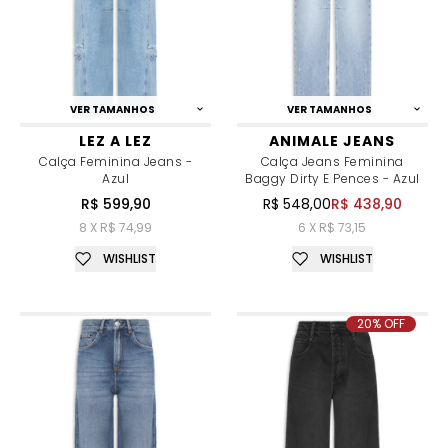
VER TAMANHOS
VER TAMANHOS
LEZ A LEZ
ANIMALE JEANS
Calça Feminina Jeans -
Calça Jeans Feminina
Azul
Baggy Dirty E Pences - Azul
R$ 599,90
R$ 548,00
R$ 438,90
8 X R$ 74,99
6 X R$ 73,15
WISHLIST
WISHLIST
20% OFF