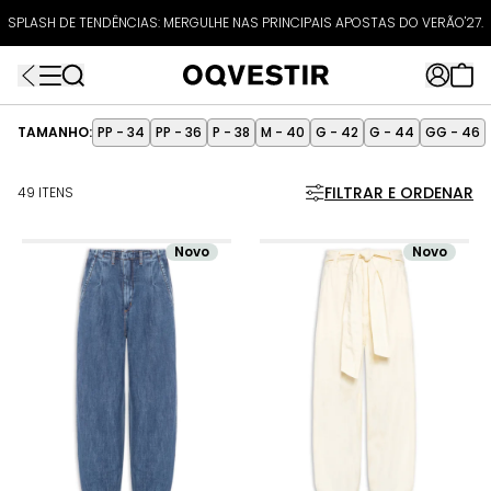
O UPGRADE VEIO AÍ: SALE DE INVERNO
ATÉ 80% OFF + 10% OFF EXTRA!
SPLASH DE TENDÊNCIAS: MERGULHE NAS PRINCIPAIS APOSTAS DO VERÃO'27.
CUPOM:
FRETEAPP
R$499*
EXTRA10*
TAMANHO:
PP - 34
PP - 36
P - 38
M - 40
G - 42
G - 44
GG - 46
FILTRAR E ORDENAR
49 ITENS
Novo
Novo