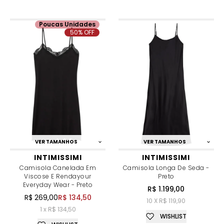
Poucas Unidades
50% OFF
VER TAMANHOS
VER TAMANHOS
INTIMISSIMI
INTIMISSIMI
Camisola Canelada Em
Camisola Longa De Seda -
Viscose E Rendayour
Preto
Everyday Wear - Preto
R$ 1.199,00
R$ 269,00
R$ 134,50
10 X R$ 119,90
1 x R$ 134,50
WISHLIST