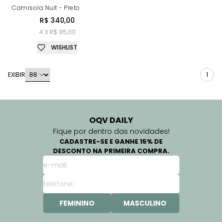
Camisola Nuit - Preto
R$ 340,00
4 X R$ 85,00
WISHLIST
EXIBIR
1
OQV DAILY
Fique por dentro das novidades!
CADASTRE-SE E GANHE 15% DE
DESCONTO NA PRIMEIRA COMPRA.
FEMININO
MASCULINO