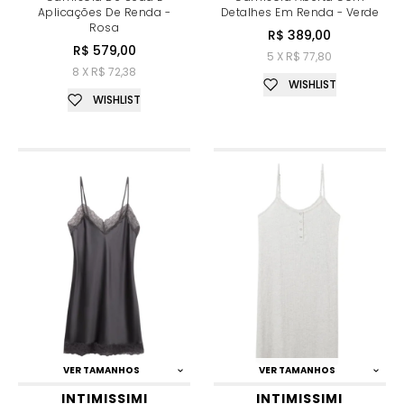
Aplicações De Renda -
Detalhes Em Renda - Verde
Rosa
R$ 389,00
R$ 579,00
5 X R$ 77,80
8 X R$ 72,38
WISHLIST
WISHLIST
VER TAMANHOS
VER TAMANHOS
INTIMISSIMI
INTIMISSIMI