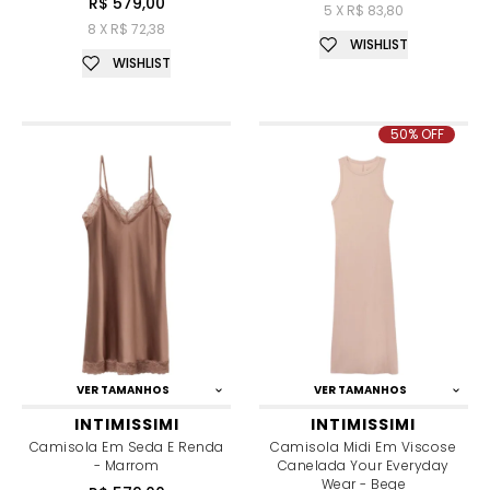
R$ 579,00
5 X R$ 83,80
8 X R$ 72,38
WISHLIST
WISHLIST
50% OFF
VER TAMANHOS
VER TAMANHOS
INTIMISSIMI
INTIMISSIMI
Camisola Em Seda E Renda
Camisola Midi Em Viscose
- Marrom
Canelada Your Everyday
Wear - Bege