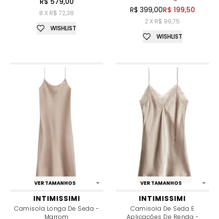
R$ 579,00
R$ 399,00
R$ 199,50
8 X R$ 72,38
2 X R$ 99,75
WISHLIST
WISHLIST
VER TAMANHOS
VER TAMANHOS
INTIMISSIMI
INTIMISSIMI
Camisola Longa De Seda -
Camisola De Seda E
Marrom
Aplicações De Renda -