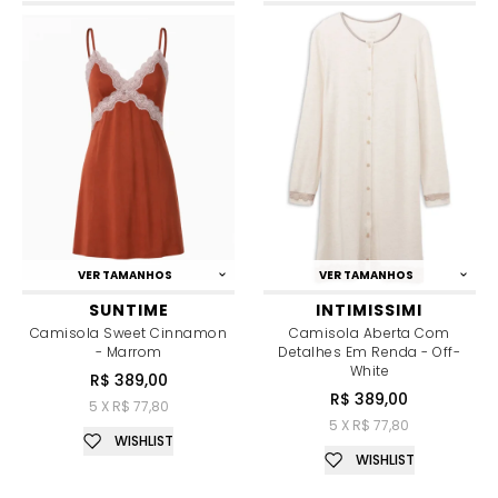
VER TAMANHOS
VER TAMANHOS
SUNTIME
INTIMISSIMI
Camisola Sweet Cinnamon
Camisola Aberta Com
- Marrom
Detalhes Em Renda - Off-
White
R$ 389,00
R$ 389,00
5 X R$ 77,80
5 X R$ 77,80
WISHLIST
WISHLIST