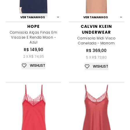
VER TAMANHOS
VER TAMANHOS
HOPE
CALVIN KLEIN
UNDERWEAR
Camisola Alças Finas Em
Viscose E Renda Moon -
Camisola Midi Visco
Azul
Canelada - Marrom
R$ 149,90
R$ 369,00
2 X R$ 74,95
5 X R$ 73,80
WISHLIST
WISHLIST