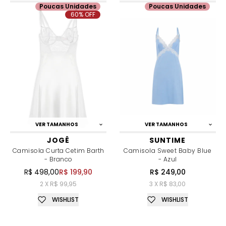
Poucas Unidades
Poucas Unidades
60% OFF
VER TAMANHOS
VER TAMANHOS
JOGÊ
SUNTIME
Camisola Curta Cetim Barth
Camisola Sweet Baby Blue
- Branco
- Azul
R$ 498,00
R$ 199,90
R$ 249,00
2 X R$ 99,95
3 X R$ 83,00
WISHLIST
WISHLIST