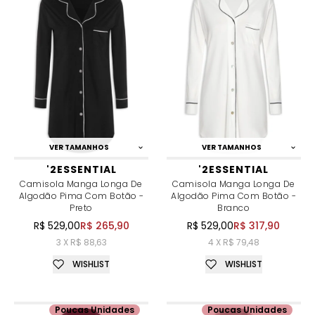
VER TAMANHOS
VER TAMANHOS
'2ESSENTIAL
'2ESSENTIAL
Camisola Manga Longa De
Camisola Manga Longa De
Algodão Pima Com Botão -
Algodão Pima Com Botão -
Preto
Branco
R$ 529,00
R$ 265,90
R$ 529,00
R$ 317,90
3 X R$ 88,63
4 X R$ 79,48
WISHLIST
WISHLIST
Poucas Unidades
Poucas Unidades