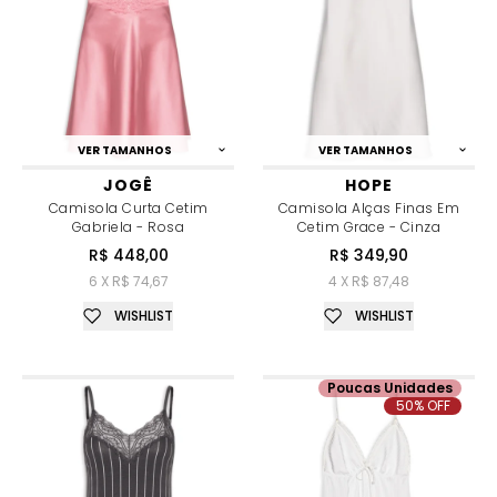
VER TAMANHOS
VER TAMANHOS
JOGÊ
HOPE
Camisola Curta Cetim
Camisola Alças Finas Em
Gabriela - Rosa
Cetim Grace - Cinza
R$ 448,00
R$ 349,90
6 X R$ 74,67
4 X R$ 87,48
WISHLIST
WISHLIST
Poucas Unidades
50% OFF