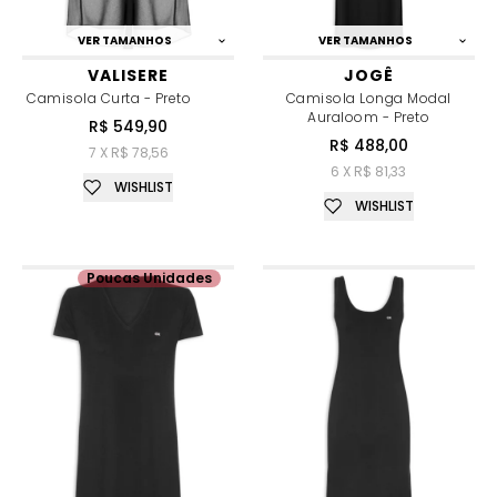
VER TAMANHOS
VER TAMANHOS
VALISERE
JOGÊ
Camisola Curta - Preto
Camisola Longa Modal
Auraloom - Preto
R$ 549,90
R$ 488,00
7 X R$ 78,56
6 X R$ 81,33
WISHLIST
WISHLIST
Poucas Unidades