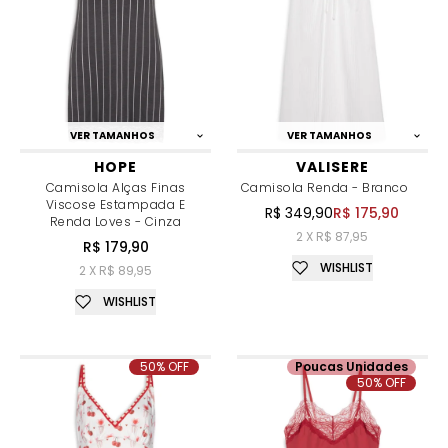
VER TAMANHOS
VER TAMANHOS
HOPE
VALISERE
Camisola Alças Finas
Camisola Renda - Branco
Viscose Estampada E
R$ 349,90
R$ 175,90
Renda Loves - Cinza
2 X R$ 87,95
R$ 179,90
WISHLIST
2 X R$ 89,95
WISHLIST
50% OFF
Poucas Unidades
50% OFF