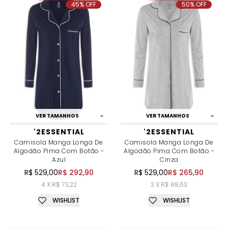
45% OFF
50% OFF
VER TAMANHOS
VER TAMANHOS
'2ESSENTIAL
'2ESSENTIAL
Camisola Manga Longa De
Camisola Manga Longa De
Algodão Pima Com Botão -
Algodão Pima Com Botão -
Azul
Cinza
R$ 529,00
R$ 292,90
R$ 529,00
R$ 265,90
4 X R$ 73,22
3 X R$ 88,63
WISHLIST
WISHLIST