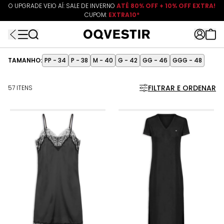
O UPGRADE VEIO AÍ: SALE DE INVERNO
ATÉ 80% OFF + 10% OFF EXTRA!
CUPOM:
FRETEAPP
R$499*
EXTRA10*
TAMANHO:
PP - 34
P - 38
M - 40
G - 42
GG - 46
GGG - 48
FILTRAR E ORDENAR
57 ITENS