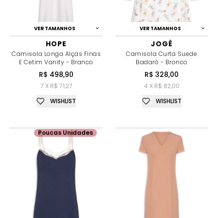
VER TAMANHOS
VER TAMANHOS
HOPE
JOGÊ
Camisola Longa Alças Finas
Camisola Curta Suede
E Cetim Vanity - Branco
Badaró - Bronco
R$ 498,90
R$ 328,00
7 X R$ 71,27
4 X R$ 82,00
WISHLIST
WISHLIST
Poucas Unidades