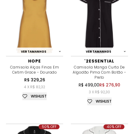
VER TAMANHOS
VER TAMANHOS
HOPE
'2ESSENTIAL
Camisola Alças Finas Em
Camisola Manga Curta De
Cetim Grace - Dourado
Algodão Pima Com Botão -
Preto
R$ 329,26
R$ 499,00
R$ 276,90
4 X R$ 82,32
3 X R$ 92,30
WISHLIST
WISHLIST
50% OFF
40% OFF