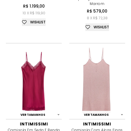
Marrom
R$ 1.199,00
R$ 579,00
10 X R$ 119,90
8 X R$ 72,38
WISHLIST
WISHLIST
VER TAMANHOS
VER TAMANHOS
INTIMISSIMI
INTIMISSIMI
Camisola Em Seda E Renda
Camisola Com Alças Finas