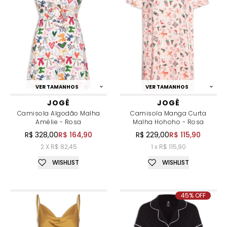
VER TAMANHOS
VER TAMANHOS
JOGÊ
JOGÊ
Camisola Algodão Malha
Camisola Manga Curta
Amélie - Rosa
Malha Hohoho - Rosa
R$ 328,00
R$ 164,90
R$ 229,00
R$ 115,90
2 X R$ 82,45
1 x R$ 115,90
WISHLIST
WISHLIST
45% OFF