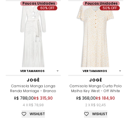
Poucas Unidades
Poucas Unidades
60% OFF
50% OFF
VER TAMANHOS
VER TAMANHOS
JOGÊ
JOGÊ
Camisola Manga Longa
Camisola Manga Curta Polo
Renda Marriage - Branco
Malha Key West - Off White
R$ 788,00
R$ 315,90
R$ 368,00
R$ 184,90
4 X R$ 78,98
2 X R$ 92,45
WISHLIST
WISHLIST