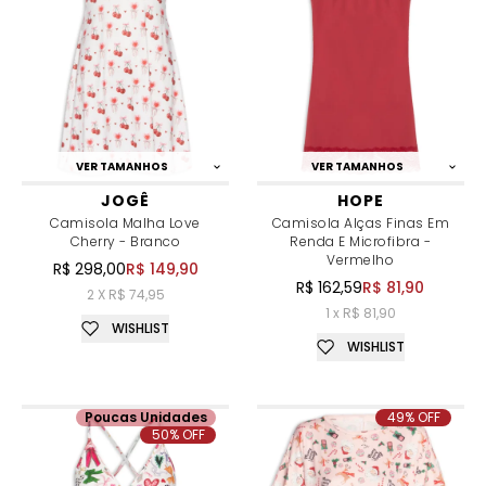
VER TAMANHOS
VER TAMANHOS
JOGÊ
HOPE
Camisola Malha Love
Camisola Alças Finas Em
Cherry - Branco
Renda E Microfibra -
Vermelho
R$ 298,00
R$ 149,90
R$ 162,59
R$ 81,90
2 X R$ 74,95
1 x R$ 81,90
WISHLIST
WISHLIST
Poucas Unidades
49% OFF
50% OFF