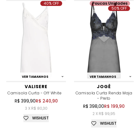
40% OFF
Poucas Unidades
50% OFF
VER TAMANHOS
VER TAMANHOS
VALISERE
JOGÊ
Camisola Curta - Off White
Camisola Curta Renda Maja
- Preto
R$ 399,90
R$ 240,90
R$ 398,00
R$ 199,90
3 X R$ 80,30
2 X R$ 99,95
WISHLIST
WISHLIST