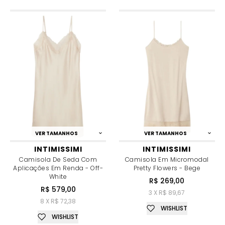
VER TAMANHOS
VER TAMANHOS
INTIMISSIMI
INTIMISSIMI
Camisola De Seda Com
Camisola Em Micromodal
Aplicações Em Renda - Off-
Pretty Flowers - Bege
White
R$ 269,00
R$ 579,00
3 X R$ 89,67
8 X R$ 72,38
WISHLIST
WISHLIST