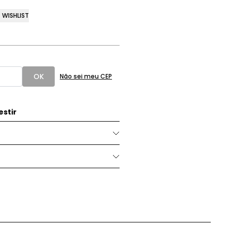
WISHLIST
OK
Não sei meu CEP
stir