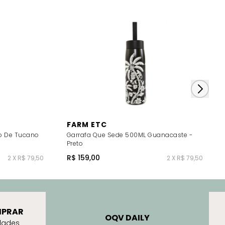
FARM ETC
o De Tucano
Garrafa Que Sede 500ML Guanacaste -
Preto
R$ 159,00
2 X R$ 79,50
2 X R$ 79,50
PRAR
OQV DAILY
dades