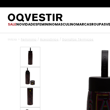
SALE
NOVIDADES
FEMININO
MASCULINO
MARCAS
ROUPAS
V
Início
>
Feminino
/
Acessórios
/
Garrafas Térmicas