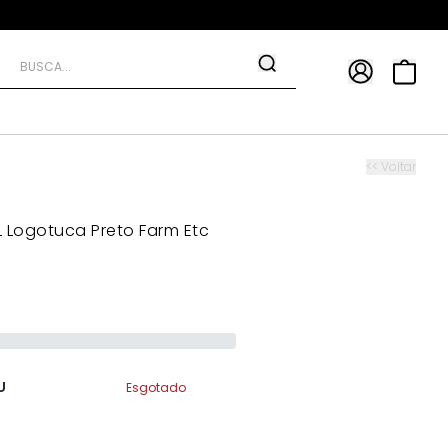
APP
9*
TRA10*
<< Voltar
 Logotuca Preto Farm Etc
U
Esgotado