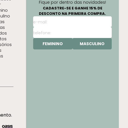
Fique por dentro das novidades!
r
CADASTRE-SE E GANHE 15% DE
nino
DESCONTO NA PRIMEIRA COMPRA.
ulino
as
as
idos
tos
FEMININO
MASCULINO
sórios
s
ss
mento.