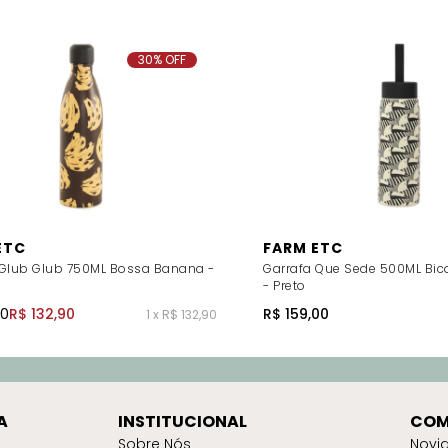
30% OFF
ETC
FARM ETC
 Glub Glub 750ML Bossa Banana -
Garrafa Que Sede 500ML Bic
- Preto
00
R$ 132,90
R$ 159,00
1 x R$ 132,90
A
INSTITUCIONAL
COM
Sobre Nós
Novi