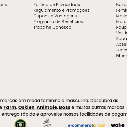
kers
Política de Privacidade
Baza
Regulamento e Promoções
Femi
Cupons e Vantagens
Masc
Programa de Benefícios
Marc
Trabalhe Conosco
Roup
Vest
Sapa
Aces
Jean
Fitne
s marcas em moda feminina e masculina. Descubra as
de
Farm
,
Osklen
,
Animale
,
Boss
e muitas outras marcas
 entrega rápida e aproveite nossas facilidades de paga