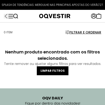
ATÉ 80% OFF + 10% OFF EXTRA!
SPLASH DE TENDÊNCIAS: MERGULHE NAS PRINCIPAIS APOSTAS DO VERÃO'27.
FRETEAPP
R$499*
EXTRA10*
FILTRAR E ORDENAR
0 ITEM
Nenhum produto encontrado com os filtros
selecionados.
Tente remover ou ajustar alguns filtros para ver resultados.
LIMPAR FILTROS
OQV DAILY
Fique por dentro das novidades!