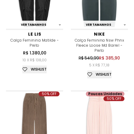
VER TAMANHOS
VER TAMANHOS
LE LIS
NIKE
Calça Feminina Matilde -
Calça Feminina Nsw Phnx
Preto
Fleece Loose Md Barrel -
Preto
R$ 1.380,00
R$ 549,99
R$ 385,90
10 X R$ 138,00
5 X R$ 77,18
WISHLIST
WISHLIST
50% OFF
Poucas Unidades
50% OFF