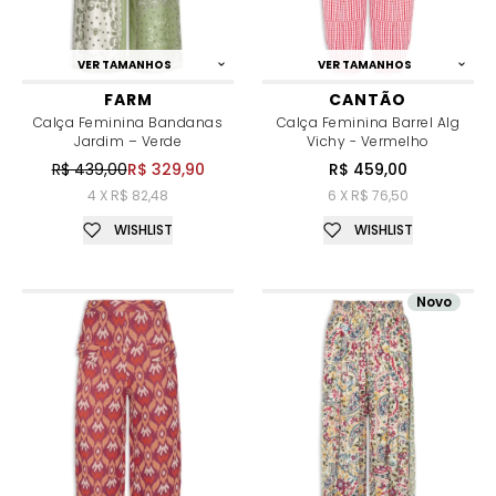
VER TAMANHOS
VER TAMANHOS
FARM
CANTÃO
Calça Feminina Bandanas
Calça Feminina Barrel Alg
Jardim – Verde
Vichy - Vermelho
R$ 439,00
R$ 329,90
R$ 459,00
4 X R$ 82,48
6 X R$ 76,50
WISHLIST
WISHLIST
Novo