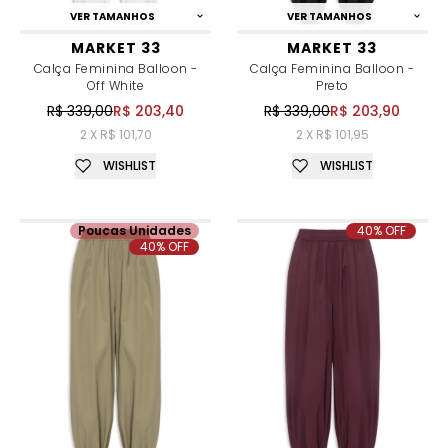
VER TAMANHOS
VER TAMANHOS
MARKET 33
MARKET 33
Calça Feminina Balloon -
Calça Feminina Balloon -
Off White
Preto
R$ 339,00
R$ 203,40
R$ 339,00
R$ 203,90
2 X R$ 101,70
2 X R$ 101,95
WISHLIST
WISHLIST
Poucas Unidades
40% OFF
40% OFF