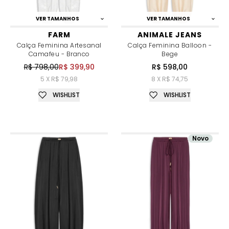
VER TAMANHOS
VER TAMANHOS
FARM
ANIMALE JEANS
Calça Feminina Artesanal
Calça Feminina Balloon -
Camafeu - Branco
Bege
R$ 798,00
R$ 399,90
R$ 598,00
5 X R$ 79,98
8 X R$ 74,75
WISHLIST
WISHLIST
Novo