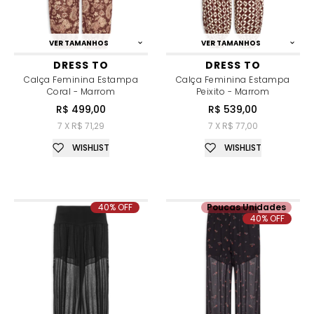
VER TAMANHOS
VER TAMANHOS
DRESS TO
DRESS TO
Calça Feminina Estampa
Calça Feminina Estampa
Coral - Marrom
Peixito - Marrom
R$ 499,00
R$ 539,00
7 X R$ 71,29
7 X R$ 77,00
WISHLIST
WISHLIST
40% OFF
Poucas Unidades
40% OFF