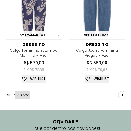
VER TAMANHOS
VER TAMANHOS
DRESS TO
DRESS TO
Calça Feminino Estampa
Calça Jeans Feminina
Marinha – Azul
Pregas - Azul
R$ 579,00
R$ 559,00
8 X R$ 72,38
7 X R$ 79,86
WISHLIST
WISHLIST
EXIBIR
1
OQV DAILY
Fique por dentro das novidades!