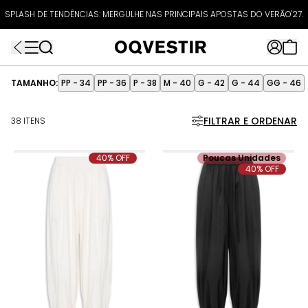
10% OFF EXTRA
ATÉ 80% OFF + 10% OFF EXTRA!
CUPOM:
SPLASH DE TENDÊNCIAS: MERGULHE NAS PRINCIPAIS APOSTAS DO VERÃO'27.
EXTRA10
FRETEAPP
R$499*
EXTRA10*
TAMANHO:
PP - 34
PP - 36
P - 38
M - 40
G - 42
G - 44
GG - 46
FILTRAR E ORDENAR
38 ITENS
40% OFF
Poucas Unidades
40% OFF