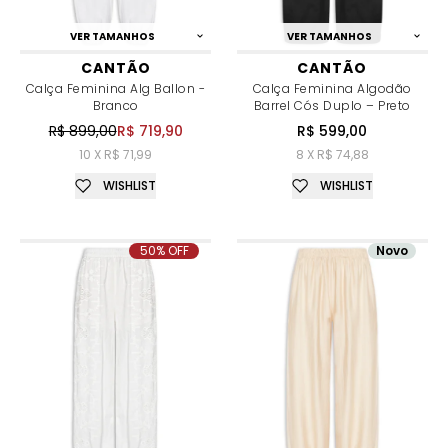
VER TAMANHOS
VER TAMANHOS
CANTÃO
CANTÃO
Calça Feminina Alg Ballon -
Calça Feminina Algodão
Branco
Barrel Cós Duplo – Preto
R$ 899,00
R$ 719,90
R$ 599,00
10 X R$ 71,99
8 X R$ 74,88
WISHLIST
WISHLIST
50% OFF
Novo