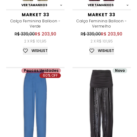
VER TAMANHOS
VER TAMANHOS
MARKET 33
MARKET 33
Calça Feminina Balloon -
Calça Feminina Balloon -
Verde
Vermelho
R$ 339,00
R$ 203,90
R$ 339,00
R$ 203,90
2 X R$ 101,95
2 X R$ 101,95
WISHLIST
WISHLIST
Poucas Unidades
Novo
60% OFF