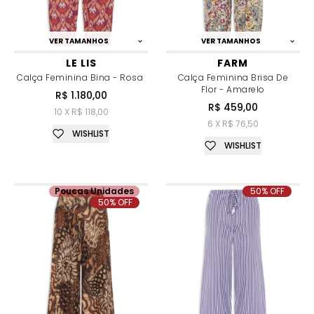
VER TAMANHOS
VER TAMANHOS
LE LIS
FARM
Calça Feminina Bina - Rosa
Calça Feminina Brisa De
Flor - Amarelo
R$ 1.180,00
R$ 459,00
10 X R$ 118,00
6 X R$ 76,50
WISHLIST
WISHLIST
Poucas Unidades
50% OFF
50% OFF