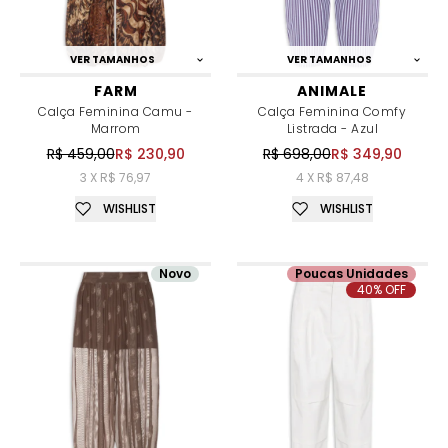
VER TAMANHOS
VER TAMANHOS
FARM
ANIMALE
Calça Feminina Camu -
Calça Feminina Comfy
Marrom
Listrada - Azul
R$ 459,00
R$ 230,90
R$ 698,00
R$ 349,90
3 X R$ 76,97
4 X R$ 87,48
WISHLIST
WISHLIST
Novo
Poucas Unidades
40% OFF