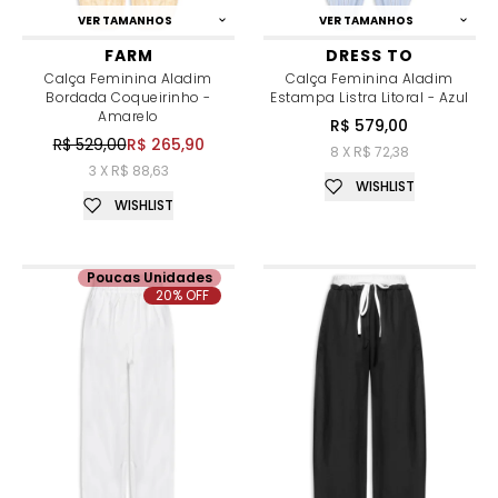
VER TAMANHOS
VER TAMANHOS
FARM
DRESS TO
Calça Feminina Aladim
Calça Feminina Aladim
Bordada Coqueirinho -
Estampa Listra Litoral - Azul
Amarelo
R$ 579,00
R$ 529,00
R$ 265,90
8 X R$ 72,38
3 X R$ 88,63
WISHLIST
WISHLIST
Poucas Unidades
20% OFF