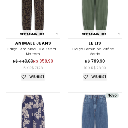
VER TAMANHOS
VER TAMANHOS
ANIMALE JEANS
LE LIS
Calça Feminina Tule Zebra -
Calça Feminina Vitória -
Marrom
Verde
R$ 448,00
R$ 358,90
R$ 789,90
5 X R$ 71,78
10 X R$ 78,99
WISHLIST
WISHLIST
Novo