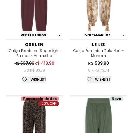
VER TAMANHOS
VER TAMANHOS
OSKLEN
LE LIS
Calça Feminina Superlight
Calça Feminina Tule Heri –
Baloon - Vermelho
Marrom
R$ 597,00
R$ 418,90
R$ 589,90
5 X R$ 83,78
8 X R$ 73,74
WISHLIST
WISHLIST
Poucas Unidades
Novo
20% OFF