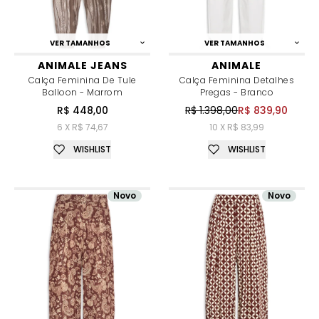
VER TAMANHOS
VER TAMANHOS
ANIMALE JEANS
ANIMALE
Calça Feminina De Tule
Calça Feminina Detalhes
Balloon - Marrom
Pregas - Branco
R$ 448,00
R$ 1.398,00
R$ 839,90
6 X R$ 74,67
10 X R$ 83,99
WISHLIST
WISHLIST
Novo
Novo