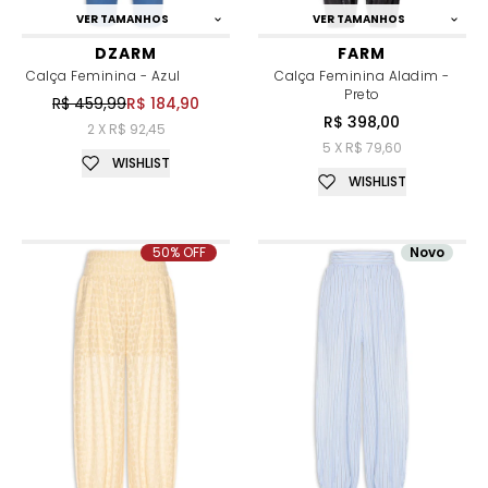
VER TAMANHOS
VER TAMANHOS
DZARM
FARM
Calça Feminina - Azul
Calça Feminina Aladim -
Preto
R$ 459,99
R$ 184,90
R$ 398,00
2 X R$ 92,45
5 X R$ 79,60
WISHLIST
WISHLIST
50% OFF
Novo