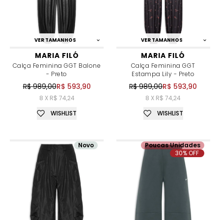
VER TAMANHOS
VER TAMANHOS
MARIA FILÓ
MARIA FILÓ
Calça Feminina GGT Balone
Calça Feminina GGT
- Preto
Estampa Lily - Preto
R$ 989,00
R$ 593,90
R$ 989,00
R$ 593,90
8 X R$ 74,24
8 X R$ 74,24
WISHLIST
WISHLIST
Novo
Poucas Unidades
30% OFF