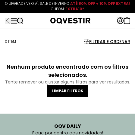
O UPGRADE VEIO AÍ: SALE DE INVERNO
ATÉ 80% OFF + 10% OFF EXTRA!
CUPOM:
FRETEAPP
R$499*
EXTRA10*
FILTRAR E ORDENAR
0 ITEM
Nenhum produto encontrado com os filtros
selecionados.
Tente remover ou ajustar alguns filtros para ver resultados.
LIMPAR FILTROS
OQV DAILY
Fique por dentro das novidades!