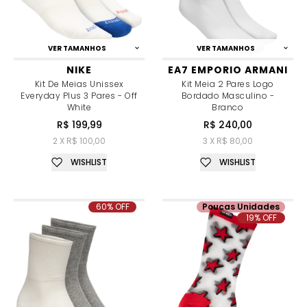
VER TAMANHOS
VER TAMANHOS
NIKE
EA7 EMPORIO ARMANI
Kit De Meias Unissex
Kit Meia 2 Pares Logo
Everyday Plus 3 Pares - Off
Bordado Masculino -
White
Branco
R$ 199,99
R$ 240,00
2 X R$ 100,00
3 X R$ 80,00
WISHLIST
WISHLIST
60% OFF
Poucas Unidades
19% OFF