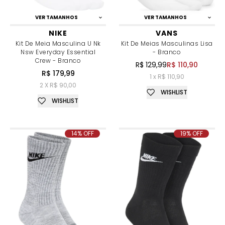
VER TAMANHOS
VER TAMANHOS
NIKE
VANS
Kit De Meia Masculina U Nk
Kit De Meias Masculinas Lisa
Nsw Everyday Essential
- Branco
Crew - Branco
R$ 129,99
R$ 110,90
R$ 179,99
1 x R$ 110,90
2 X R$ 90,00
WISHLIST
WISHLIST
14% OFF
19% OFF