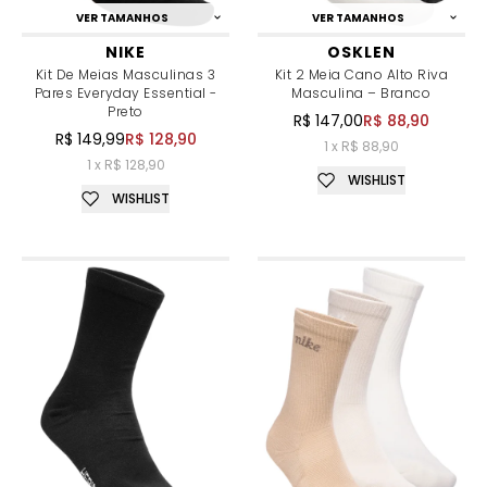
VER TAMANHOS
VER TAMANHOS
NIKE
OSKLEN
Kit De Meias Masculinas 3
Kit 2 Meia Cano Alto Riva
Pares Everyday Essential -
Masculina – Branco
Preto
R$ 147,00
R$ 88,90
R$ 149,99
R$ 128,90
1 x R$ 88,90
1 x R$ 128,90
WISHLIST
WISHLIST