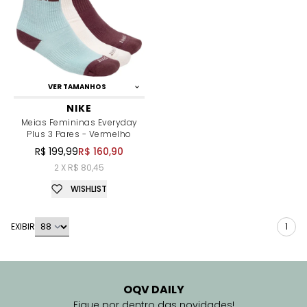
VER TAMANHOS
NIKE
Meias Femininas Everyday
Plus 3 Pares - Vermelho
R$ 199,99
R$ 160,90
2 X R$ 80,45
WISHLIST
EXIBIR
1
OQV DAILY
Fique por dentro das novidades!