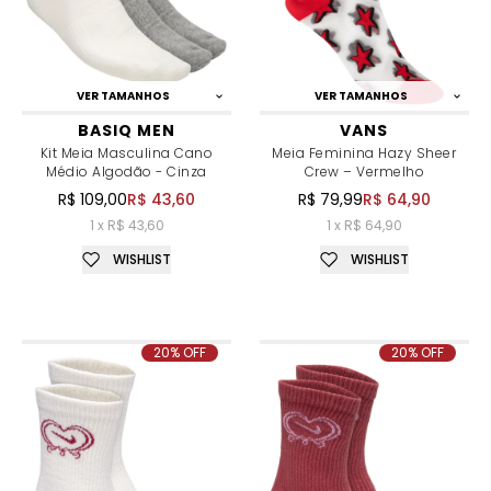
VER TAMANHOS
VER TAMANHOS
BASIQ MEN
VANS
Kit Meia Masculina Cano
Meia Feminina Hazy Sheer
Médio Algodão - Cinza
Crew – Vermelho
R$ 109,00
R$ 43,60
R$ 79,99
R$ 64,90
1 x R$ 43,60
1 x R$ 64,90
WISHLIST
WISHLIST
20% OFF
20% OFF