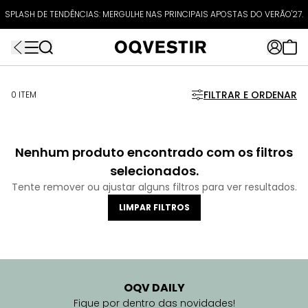
ATÉ 80% OFF + 10% OFF EXTRA!
SPLASH DE TENDÊNCIAS: MERGULHE NAS PRINCIPAIS APOSTAS DO VERÃO'27.
FRETEAPP
R$499*
EXTRA10*
FILTRAR E ORDENAR
0 ITEM
Nenhum produto encontrado com os filtros
selecionados.
Tente remover ou ajustar alguns filtros para ver resultados.
LIMPAR FILTROS
OQV DAILY
Fique por dentro das novidades!