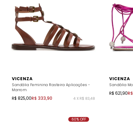
VICENZA
VICENZA
Sandália Feminina Rasteira Aplicações -
Sandália Mo
Marrom
R$ 621,90
R$
R$ 825,00
R$ 333,90
4 X R$ 83,48
60% OFF