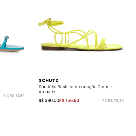
SCHUTZ
Sandália Rasteira Amarração Couro -
Amarelo
3 X R$ 81,97
R$ 390,00
R$ 156,90
2 X R$ 78,45