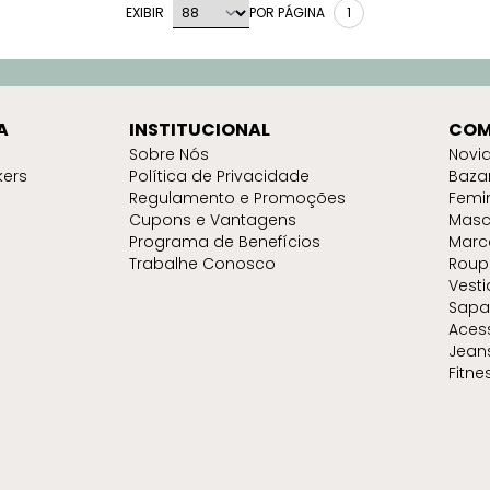
EXIBIR
POR PÁGINA
1
A
INSTITUCIONAL
COM
Sobre Nós
Novi
kers
Política de Privacidade
Baza
Regulamento e Promoções
Femi
Cupons e Vantagens
Masc
Programa de Benefícios
Marc
Trabalhe Conosco
Roup
Vest
Sapa
Aces
Jean
Fitne