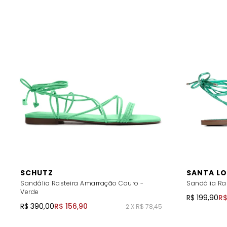
SCHUTZ
SANTA LO
Sandália Rasteira Amarração Couro -
Sandália Ra
Verde
R$ 199,90
R$
R$ 390,00
R$ 156,90
2 X R$ 78,45