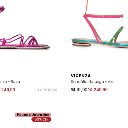
VICENZA
nza - Rosa
Sandália Noruega - Azul
 249,90
R$ 611,90
R$ 245,90
3 X R$ 83,30
Poucas Unidades
60% OFF