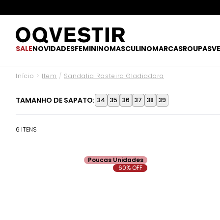
SALE
NOVIDADES
FEMININO
MASCULINO
MARCAS
ROUPAS
V
Início
>
Item
/
Sandalia Rasteira Gladiadora
TAMANHO DE SAPATO:
34
35
36
37
38
39
6 ITENS
Poucas Unidades
60% OFF