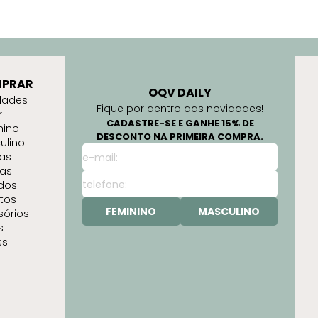
PRAR
OQV DAILY
dades
Fique por dentro das novidades!
r
CADASTRE-SE E GANHE 15% DE
nino
DESCONTO NA PRIMEIRA COMPRA.
ulino
as
as
idos
tos
FEMININO
MASCULINO
sórios
s
ss