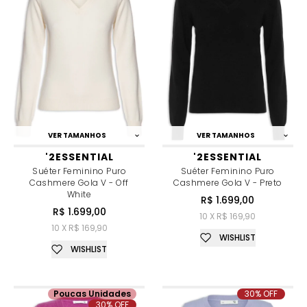
VER TAMANHOS
VER TAMANHOS
'2ESSENTIAL
'2ESSENTIAL
Suéter Feminino Puro
Suéter Feminino Puro
Cashmere Gola V - Off
Cashmere Gola V - Preto
White
R$ 1.699,00
R$ 1.699,00
10 X R$ 169,90
10 X R$ 169,90
WISHLIST
WISHLIST
Poucas Unidades
30% OFF
30% OFF