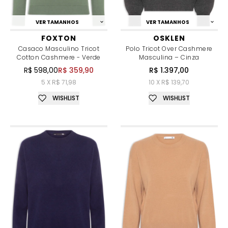
VER TAMANHOS
VER TAMANHOS
FOXTON
OSKLEN
Casaco Masculino Tricot
Polo Tricot Over Cashmere
Cotton Cashmere - Verde
Masculina – Cinza
R$ 598,00
R$ 359,90
R$ 1.397,00
5 X R$ 71,98
10 X R$ 139,70
WISHLIST
WISHLIST