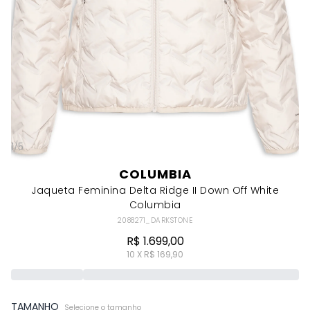
1
/
5
COLUMBIA
Jaqueta Feminina Delta Ridge II Down Off White
Columbia
2088271_DARKSTONE
R$ 1.699,00
10 X R$ 169,90
TAMANHO
Selecione o tamanho