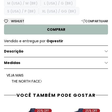
M (USA) / M (BR)
L (USA) / G (BR)
S (USA) / P (BR)
XL (USA) / GG (BR)
WISHLIST
COMPARTILHAR
COMPRAR
Vendido e entregue por
Oqvestir
Descrição
Medidas
VEJA MAIS
THE NORTH FACE
VOCÊ TAMBÉM PODE GOSTAR
20% OFF
25% OFF