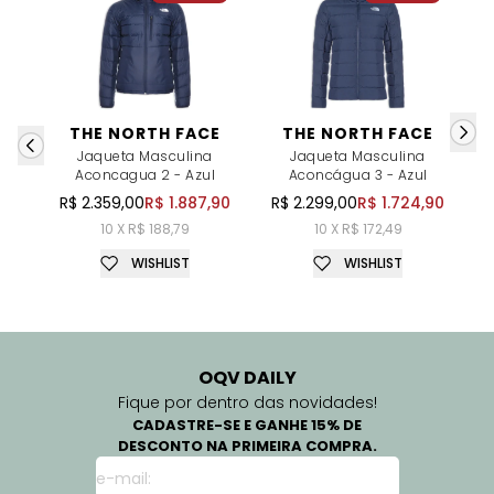
THE NORTH FACE
THE NORTH FACE
Jaqueta Masculina
Jaqueta Masculina
Aconcagua 2 - Azul
Aconcágua 3 - Azul
R$ 2.359,00
R$ 1.887,90
R$ 2.299,00
R$ 1.724,90
R
10 X R$ 188,79
10 X R$ 172,49
WISHLIST
WISHLIST
OQV DAILY
Fique por dentro das novidades!
CADASTRE-SE E GANHE 15% DE
DESCONTO NA PRIMEIRA COMPRA.