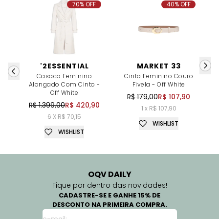
70% OFF
40% OFF
'2ESSENTIAL
MARKET 33
Casaco Feminino
Cinto Feminino Couro
C
Alongado Com Cinto -
Fivela - Off White
C
Off White
R$ 179,00
R$ 107,90
R$ 1.399,00
R$ 420,90
1 x R$ 107,90
6 X R$ 70,15
WISHLIST
WISHLIST
OQV DAILY
Fique por dentro das novidades!
CADASTRE-SE E GANHE 15% DE
DESCONTO NA PRIMEIRA COMPRA.