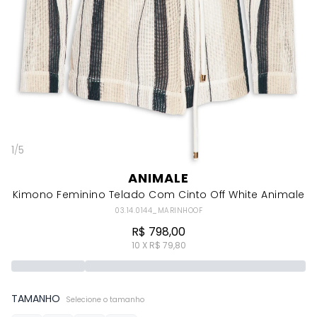
1
/
5
ANIMALE
Kimono Feminino Telado Com Cinto Off White Animale
03.14.0144_MARINHOOF
R$ 798,00
10 X R$ 79,80
TAMANHO
Selecione o tamanho