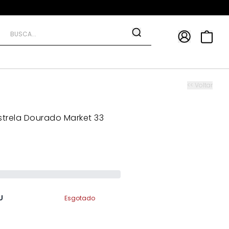
APP
9*
TRA10*
<< Voltar
strela Dourado Market 33
U
Esgotado