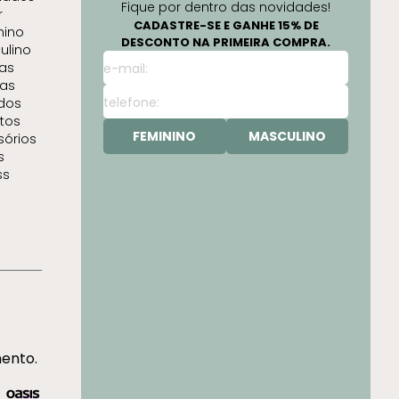
Fique por dentro das novidades!
r
CADASTRE-SE E GANHE 15% DE
nino
DESCONTO NA PRIMEIRA COMPRA.
ulino
as
as
idos
tos
FEMININO
MASCULINO
sórios
s
ss
mento.