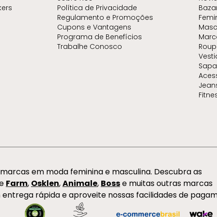
kers
Política de Privacidade
Baza
Regulamento e Promoções
Femi
Cupons e Vantagens
Masc
Programa de Benefícios
Marc
Trabalhe Conosco
Roup
Vest
Sapa
Aces
Jean
Fitne
s marcas em moda feminina e masculina. Descubra as
de
Farm
,
Osklen
,
Animale
,
Boss
e muitas outras marcas
 entrega rápida e aproveite nossas facilidades de paga