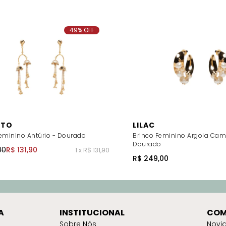
49% OFF
 TO
LILAC
eminino Antúrio - Dourado
Brinco Feminino Argola Cami
Dourado
00
R$ 131,90
1 x R$ 131,90
R$ 249,00
A
INSTITUCIONAL
COM
Sobre Nós
Novi