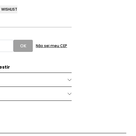
WISHLIST
OK
Não sei meu CEP
stir