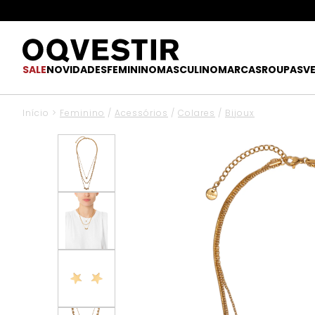
SALE
NOVIDADES
FEMININO
MASCULINO
MARCAS
ROUPAS
V
Início
>
Feminino
/
Acessórios
/
Colares
/
Bijoux