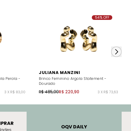
54% OFF
JULIANA MANZINI
la Perola -
Brinco Feminino Argola Statement -
Dourado
R$ 485,00
R$ 220,90
3 X R$ 83,00
3 X R$ 73,63
PRAR
OQV DAILY
dades