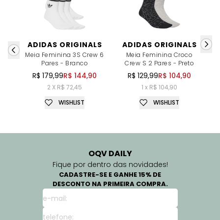
ADIDAS ORIGINALS
ADIDAS ORIGINALS
Meia Feminina 3S Crew 6
Meia Feminina Croco
M
Pares - Branco
Crew S 2 Pares - Preto
R$ 179,99
R$ 144,90
R$ 129,99
R$ 104,90
2 X R$ 72,45
1 x R$ 104,90
WISHLIST
WISHLIST
OQV DAILY
Fique por dentro das novidades!
CADASTRE-SE E GANHE 15% DE
DESCONTO NA PRIMEIRA COMPRA.