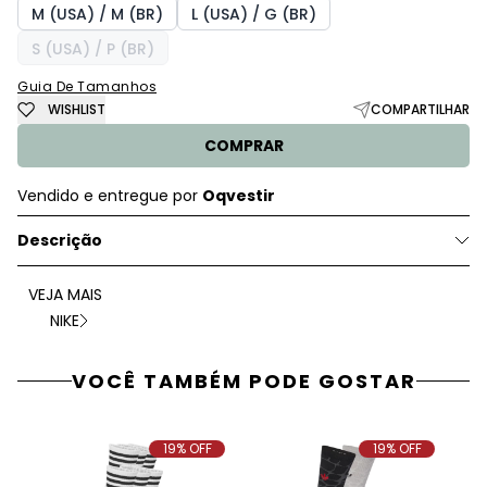
M (USA) / M (BR)
L (USA) / G (BR)
S (USA) / P (BR)
Guia De Tamanhos
WISHLIST
COMPARTILHAR
COMPRAR
Vendido e entregue por
Oqvestir
Descrição
VEJA MAIS
NIKE
VOCÊ TAMBÉM PODE GOSTAR
19% OFF
19% OFF