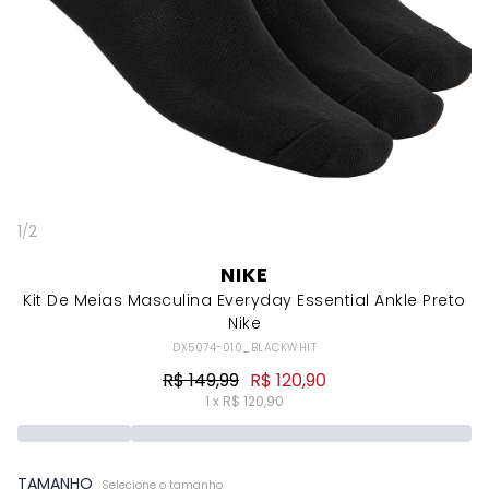
1
/
2
NIKE
Kit De Meias Masculina Everyday Essential Ankle Preto
Nike
DX5074-010_BLACKWHIT
R$ 149,99
R$ 120,90
1 x R$ 120,90
TAMANHO
Selecione o tamanho