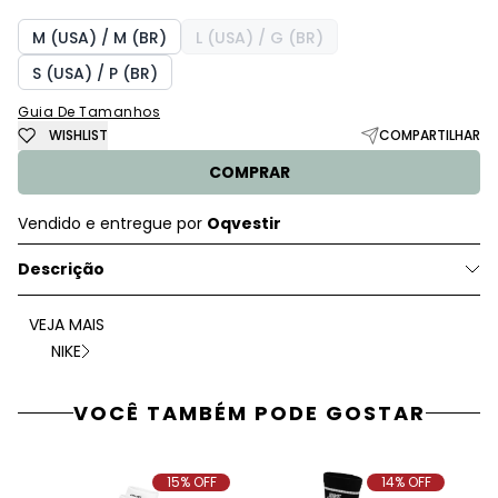
M (USA) / M (BR)
L (USA) / G (BR)
S (USA) / P (BR)
Guia De Tamanhos
WISHLIST
COMPARTILHAR
COMPRAR
Vendido e entregue por
Oqvestir
Descrição
VEJA MAIS
NIKE
VOCÊ TAMBÉM PODE GOSTAR
15% OFF
14% OFF