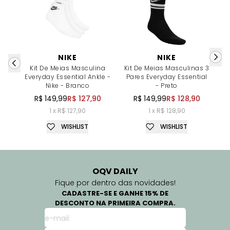
NIKE
NIKE
Kit De Meias Masculina
Kit De Meias Masculinas 3
K
Everyday Essential Ankle -
Pares Everyday Essential
Nike - Branco
- Preto
R$ 149,99
R$ 127,90
R$ 149,99
R$ 128,90
1 x R$ 127,90
1 x R$ 128,90
WISHLIST
WISHLIST
OQV DAILY
Fique por dentro das novidades!
CADASTRE-SE E GANHE 15% DE
DESCONTO NA PRIMEIRA COMPRA.