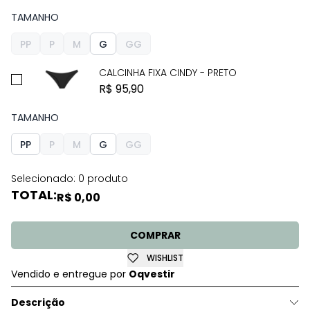
TAMANHO
PP
P
M
G
GG
CALCINHA FIXA CINDY - PRETO
R$ 95,90
TAMANHO
PP
P
M
G
GG
Selecionado:
0 produto
TOTAL:
R$ 0,00
COMPRAR
WISHLIST
Vendido e entregue por
Oqvestir
Descrição