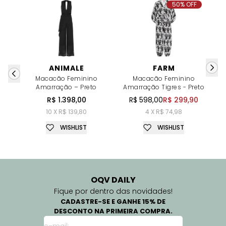
50% OFF
ANIMALE
FARM
Macacão Feminino
Macacão Feminino
Amarração – Preto
Amarração Tigres - Preto
R$ 1.398,00
R$ 598,00
R$ 299,90
10 X R$ 139,80
4 X R$ 74,98
WISHLIST
WISHLIST
OQV DAILY
Fique por dentro das novidades!
CADASTRE-SE E GANHE 15% DE
DESCONTO NA PRIMEIRA COMPRA.