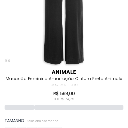
1
/
4
ANIMALE
Macacão Feminino Amarração Cintura Preto Animale
08.42.0210_PRETO
R$ 598,00
8 X R$ 74,75
TAMANHO
Selecione o tamanho