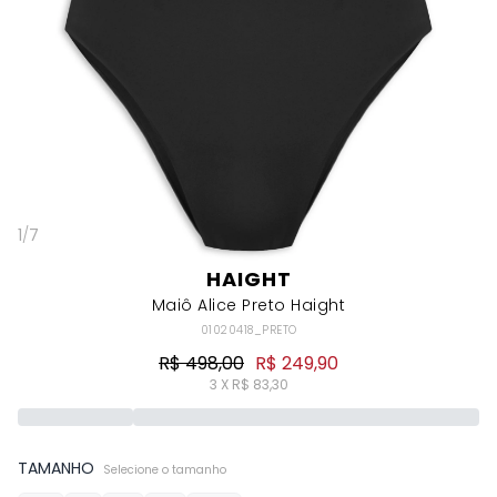
1
/
7
HAIGHT
Maiô Alice Preto Haight
01020418_PRETO
R$ 498,00
R$ 249,90
3 X R$ 83,30
TAMANHO
Selecione o tamanho