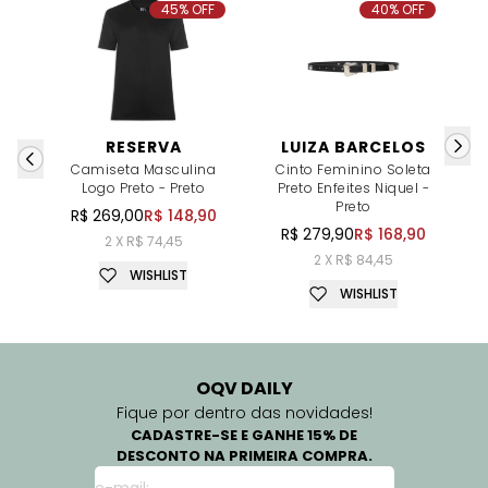
45% OFF
40% OFF
RESERVA
LUIZA BARCELOS
Camiseta Masculina
Cinto Feminino Soleta
Logo Preto - Preto
Preto Enfeites Niquel -
P
Preto
R$ 269,00
R$ 148,90
R$ 279,90
R$ 168,90
2 X R$ 74,45
2 X R$ 84,45
WISHLIST
WISHLIST
OQV DAILY
Fique por dentro das novidades!
CADASTRE-SE E GANHE 15% DE
DESCONTO NA PRIMEIRA COMPRA.