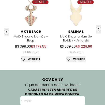
55% OFF
60% OFF
MKTBEACH
SALINAS
Maiô Engana Mamãe -
Maiô Engana Mamãe
Bege
Bobby - Amarelo
R$ 399,00
R$ 179,55
R$ 569,00
R$ 228,90
2 X R$ 89,78
3 X R$ 76,30
WISHLIST
WISHLIST
OQV DAILY
Fique por dentro das novidades!
CADASTRE-SE E GANHE 15% DE
DESCONTO NA PRIMEIRA COMPRA.