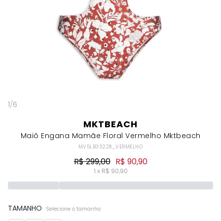
1
/
6
MKTBEACH
Maiô Engana Mamãe Floral Vermelho Mktbeach
MV5LB30228_VERMELHO
R$ 299,00
R$ 90,90
1 x R$ 90,90
TAMANHO
Selecione o tamanho