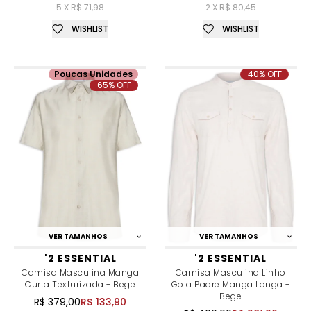
5 X R$ 71,98
2 X R$ 80,45
WISHLIST
WISHLIST
Poucas Unidades
40% OFF
65% OFF
VER TAMANHOS
VER TAMANHOS
'2 ESSENTIAL
'2 ESSENTIAL
Camisa Masculina Manga
Camisa Masculina Linho
Curta Texturizada - Bege
Gola Padre Manga Longa -
Bege
R$ 379,00
R$ 133,90