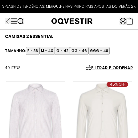
O UPGRADE VEIO AÍ: SALE DE INVERNO
ATÉ 80% OFF + 10% OFF EXTRA!
CUPOM:
FRETEAPP
R$499*
EXTRA10*
CAMISAS 2 ESSENTIAL
TAMANHO:
P - 38
M - 40
G - 42
GG - 46
GGG - 48
FILTRAR E ORDENAR
49 ITENS
45% OFF