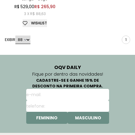
R$ 529,00
R$ 265,90
3 X R$ 88,63
WISHLIST
EXIBIR
1
OQV DAILY
Fique por dentro das novidades!
CADASTRE-SE E GANHE 15% DE
DESCONTO NA PRIMEIRA COMPRA.
FEMININO
MASCULINO