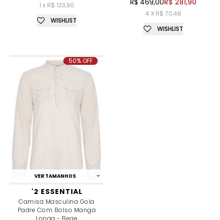
R$ 469,00
R$ 281,90
1 x R$ 133,90
4 X R$ 70,48
WISHLIST
WISHLIST
50% OFF
VER TAMANHOS
'2 ESSENTIAL
Camisa Masculina Gola
Padre Com Bolso Manga
Longa - Bege