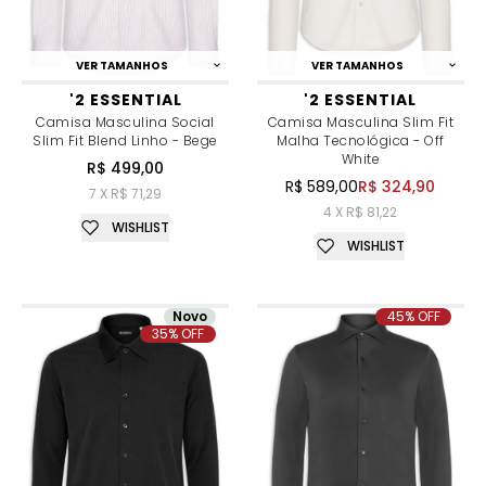
VER TAMANHOS
VER TAMANHOS
'2 ESSENTIAL
'2 ESSENTIAL
Camisa Masculina Social
Camisa Masculina Slim Fit
Slim Fit Blend Linho - Bege
Malha Tecnológica - Off
White
R$ 499,00
R$ 589,00
R$ 324,90
7 X R$ 71,29
4 X R$ 81,22
WISHLIST
WISHLIST
Novo
45% OFF
35% OFF