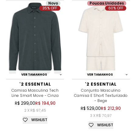
Novo
Poucas Unidades
35% OFF
60% OFF
VER TAMANHOS
VER TAMANHOS
'2 ESSENTIAL
'2 ESSENTIAL
Camisa Masculina Tech
Conjunto Masculino
Line Smart Move - Cinza
Camisa E Short Texturizado
- Bege
R$ 299,00
R$ 194,90
R$ 529,00
R$ 212,90
2 X R$ 97,45
3 X R$ 70,97
WISHLIST
WISHLIST