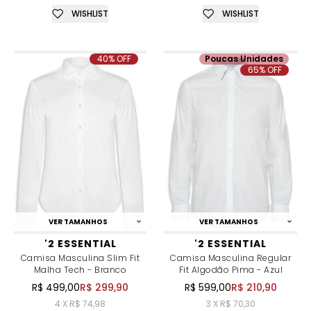
WISHLIST
WISHLIST
40% OFF
Poucas Unidades
65% OFF
VER TAMANHOS
VER TAMANHOS
'2 ESSENTIAL
'2 ESSENTIAL
Camisa Masculina Slim Fit
Camisa Masculina Regular
Malha Tech - Branco
Fit Algodão Pima - Azul
R$ 499,00
R$ 299,90
R$ 599,00
R$ 210,90
4 X R$ 74,98
3 X R$ 70,30