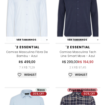
VER TAMANHOS
VER TAMANHOS
'2 ESSENTIAL
'2 ESSENTIAL
Camisa Masculina Fibra De
Camisa Masculina Tech
Bambu - Azul
Line Smart Move - Azul
R$ 499,00
R$ 299,00
R$ 194,90
7 X R$ 71,29
2 X R$ 97,45
WISHLIST
WISHLIST
Novo
Poucas Unidades
35% OFF
60% OFF