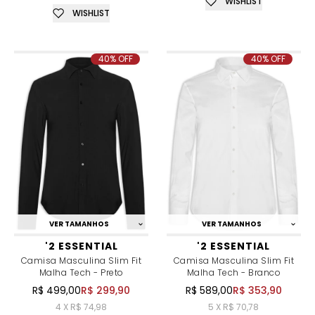
WISHLIST
WISHLIST
40% OFF
40% OFF
VER TAMANHOS
VER TAMANHOS
'2 ESSENTIAL
'2 ESSENTIAL
Camisa Masculina Slim Fit
Camisa Masculina Slim Fit
Malha Tech - Preto
Malha Tech - Branco
R$ 499,00
R$ 299,90
R$ 589,00
R$ 353,90
4 X R$ 74,98
5 X R$ 70,78