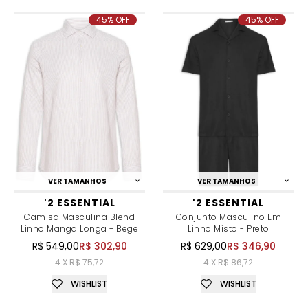
45% OFF
45% OFF
VER TAMANHOS
VER TAMANHOS
'2 ESSENTIAL
'2 ESSENTIAL
Camisa Masculina Blend
Conjunto Masculino Em
Linho Manga Longa - Bege
Linho Misto - Preto
R$ 549,00
R$ 302,90
R$ 629,00
R$ 346,90
4 X R$ 75,72
4 X R$ 86,72
WISHLIST
WISHLIST