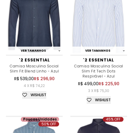
VER TAMANHOS
VER TAMANHOS
'2 ESSENTIAL
'2 ESSENTIAL
Camisa Masculina Social
Camisa Masculina Social
Slim Fit Blend Linho - Azul
Slim Fit Tech Dots
Respirável - Azul
R$ 539,00
R$ 296,90
R$ 499,00
R$ 225,90
4 X R$ 74,22
3 X R$ 75,30
WISHLIST
WISHLIST
Poucas Unidades
45% OFF
50% OFF