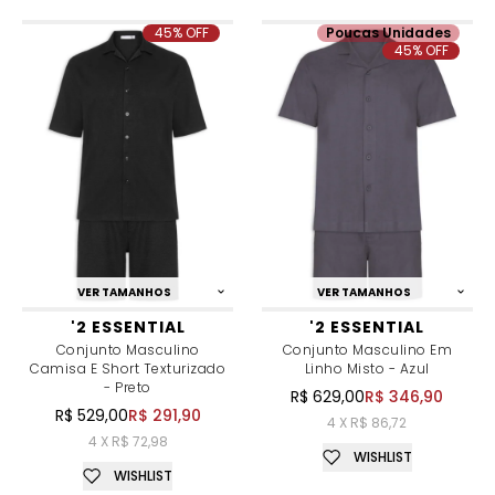
45% OFF
Poucas Unidades
45% OFF
VER TAMANHOS
VER TAMANHOS
'2 ESSENTIAL
'2 ESSENTIAL
Conjunto Masculino
Conjunto Masculino Em
Camisa E Short Texturizado
Linho Misto - Azul
- Preto
R$ 629,00
R$ 346,90
R$ 529,00
R$ 291,90
4 X R$ 86,72
4 X R$ 72,98
WISHLIST
WISHLIST