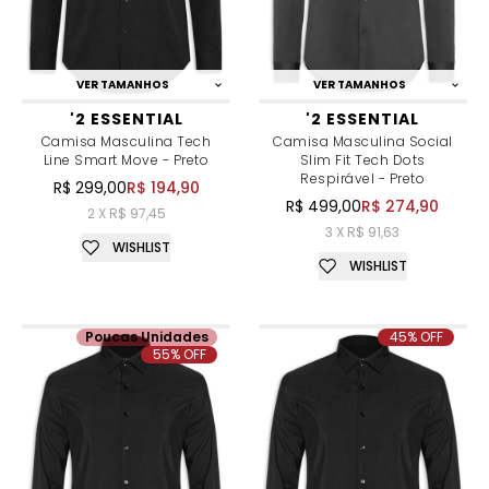
VER TAMANHOS
VER TAMANHOS
'2 ESSENTIAL
'2 ESSENTIAL
Camisa Masculina Tech
Camisa Masculina Social
Line Smart Move - Preto
Slim Fit Tech Dots
Respirável - Preto
R$ 299,00
R$ 194,90
R$ 499,00
R$ 274,90
2 X R$ 97,45
3 X R$ 91,63
WISHLIST
WISHLIST
Poucas Unidades
45% OFF
55% OFF