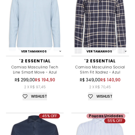
VER TAMANHOS
VER TAMANHOS
'2 ESSENTIAL
'2 ESSENTIAL
Camisa Masculina Tech
Camisa Masculina Social
Line Smart Move - Azul
Slim Fit Xadrez - Azul
R$ 299,00
R$ 194,90
R$ 349,00
R$ 140,90
2 X R$ 97,45
2 X R$ 70,45
WISHLIST
WISHLIST
45% OFF
Poucas Unidades
55% OFF