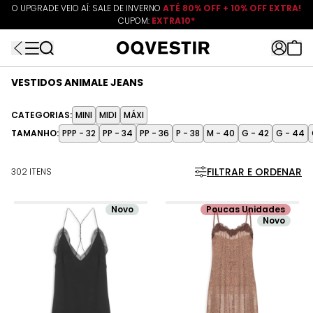
O UPGRADE VEIO AÍ: SALE DE INVERNO
ATÉ 80% OFF + 10% OFF EXTRA!
CUPOM:
FRETEAPP
R$499*
EXTRA10*
VESTIDOS ANIMALE JEANS
CATEGORIAS:
MINI
MIDI
MÁXI
TAMANHO:
PPP - 32
PP - 34
PP - 36
P - 38
M - 40
G - 42
G - 44
FILTRAR E ORDENAR
302 ITENS
Novo
Poucas Unidades
Novo