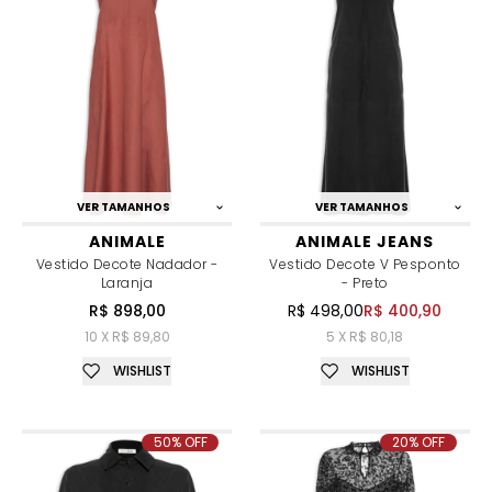
VER TAMANHOS
VER TAMANHOS
ANIMALE
ANIMALE JEANS
Vestido Decote Nadador -
Vestido Decote V Pesponto
Laranja
- Preto
R$ 898,00
R$ 498,00
R$ 400,90
10 X R$ 89,80
5 X R$ 80,18
WISHLIST
WISHLIST
50% OFF
20% OFF