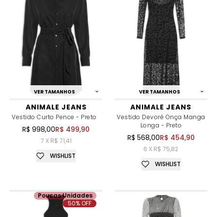
VER TAMANHOS
VER TAMANHOS
ANIMALE JEANS
ANIMALE JEANS
Vestido Curto Pence - Preto
Vestido Devorê Onça Manga
Longa - Preto
R$ 998,00
R$ 499,90
R$ 568,00
R$ 454,90
7 X R$ 71,41
6 X R$ 75,82
WISHLIST
WISHLIST
Poucas Unidades
50% OFF