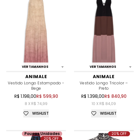
VER TAMANHOS
VER TAMANHOS
ANIMALE
ANIMALE
Vestido Longo Estampado -
Vestido Longo Tricolor –
Bege
Preto
R$ 1.198,00
R$ 599,90
R$ 1.398,00
R$ 840,90
8 X R$ 74,99
10 X R$ 84,09
WISHLIST
WISHLIST
Poucas Unidades
20% OFF
20% OFF