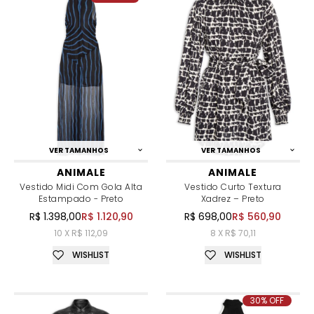
VER TAMANHOS
VER TAMANHOS
ANIMALE
ANIMALE
Vestido Midi Com Gola Alta
Vestido Curto Textura
Estampado - Preto
Xadrez – Preto
R$ 1.398,00
R$ 1.120,90
R$ 698,00
R$ 560,90
10 X R$ 112,09
8 X R$ 70,11
WISHLIST
WISHLIST
30% OFF