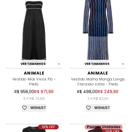
VER TAMANHOS
VER TAMANHOS
ANIMALE
ANIMALE
Vestido Midi Vivos Pb -
Vestido Malha Manga Longa
Preto
Franzido Listra - Preto
R$ 958,00
R$ 671,90
R$ 498,00
R$ 249,90
9 X R$ 74,66
3 X R$ 83,30
WISHLIST
WISHLIST
19% OFF
Poucas Unidades
20% OFF