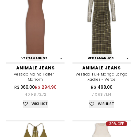
VER TAMANHOS
VER TAMANHOS
ANIMALE JEANS
ANIMALE JEANS
Vestido Malha Halter -
Vestido Tule Manga Longa
Marrom
Xadrez - Verde
R$ 368,00
R$ 294,90
R$ 498,00
4 X R$ 73,72
7 X R$ 71,14
WISHLIST
WISHLIST
30% OFF