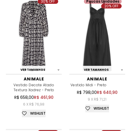
30% OFF
Poucas Unidades
20% OFF
VER TAMANHOS
VER TAMANHOS
ANIMALE
ANIMALE
Vestido Decote Atado
Vestido Midi - Preto
Textura Xadrez - Preto
R$ 798,00
R$ 640,90
R$ 658,00
R$ 461,90
9 X R$ 71,21
6 X R$ 76,98
WISHLIST
WISHLIST