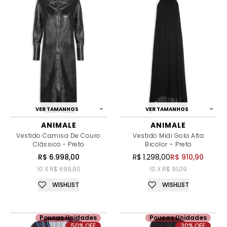
VER TAMANHOS
VER TAMANHOS
ANIMALE
ANIMALE
Vestido Camisa De Couro
Vestido Midi Gola Alta
Clássico - Preto
Bicolor – Preto
R$ 6.998,00
R$ 1.298,00
R$ 910,90
10 X R$ 699,80
10 X R$ 91,09
WISHLIST
WISHLIST
Poucas Unidades
Poucas Unidades
50% OFF
30% OFF