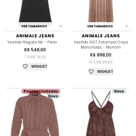
VER TAMANHOS
VER TAMANHOS
ANIMALE JEANS
ANIMALE JEANS
Vestido Regata Nó - Preto
Vestido GGT Estampa Onça
Manchada - Marrom
R$ 548,00
R$ 998,00
7 X R$ 78,29
10 X R$ 99,80
WISHLIST
WISHLIST
Poucas Unidades
Novo
Novo