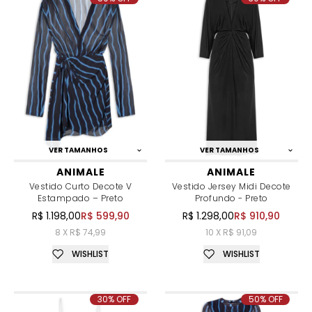
VER TAMANHOS
VER TAMANHOS
ANIMALE
ANIMALE
Vestido Curto Decote V
Vestido Jersey Midi Decote
Estampado – Preto
Profundo - Preto
R$ 1.198,00
R$ 599,90
R$ 1.298,00
R$ 910,90
8 X R$ 74,99
10 X R$ 91,09
WISHLIST
WISHLIST
30% OFF
50% OFF