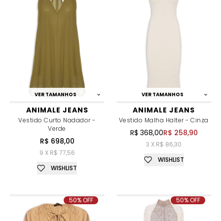
VER TAMANHOS
VER TAMANHOS
ANIMALE JEANS
ANIMALE JEANS
Vestido Curto Nadador -
Vestido Malha Halter - Cinza
Verde
R$ 368,00
R$ 258,90
R$ 698,00
3 X R$ 86,30
9 X R$ 77,56
WISHLIST
WISHLIST
50% OFF
50% OFF