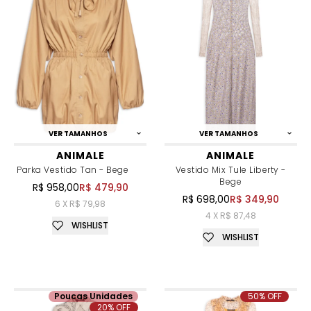
VER TAMANHOS
VER TAMANHOS
ANIMALE
ANIMALE
Parka Vestido Tan - Bege
Vestido Mix Tule Liberty -
Bege
R$ 958,00
R$ 479,90
R$ 698,00
R$ 349,90
6 X R$ 79,98
4 X R$ 87,48
WISHLIST
WISHLIST
Poucas Unidades
50% OFF
20% OFF