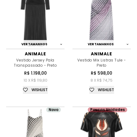
VER TAMANHOS
VER TAMANHOS
ANIMALE
ANIMALE
Vestido Jersey Pala
Vestido Mix Listras Tule -
Transpassado - Preto
Preto
R$ 1.198,00
R$ 598,00
10 X R$ 119,80
8 X R$ 74,75
WISHLIST
WISHLIST
Novo
Poucas Unidades