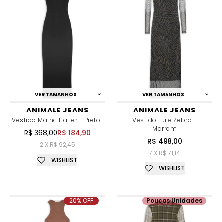
VER TAMANHOS
VER TAMANHOS
ANIMALE JEANS
ANIMALE JEANS
Vestido Malha Halter - Preto
Vestido Tule Zebra -
Marrom
R$ 368,00
R$ 184,90
R$ 498,00
2 X R$ 92,45
7 X R$ 71,14
WISHLIST
WISHLIST
20% OFF
Poucas Unidades