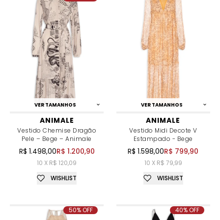
VER TAMANHOS
VER TAMANHOS
ANIMALE
ANIMALE
Vestido Chemise Dragão
Vestido Midi Decote V
Pele – Bege – Animale
Estampado - Bege
R$ 1.498,00
R$ 1.200,90
R$ 1.598,00
R$ 799,90
10 X R$ 120,09
10 X R$ 79,99
WISHLIST
WISHLIST
50% OFF
40% OFF