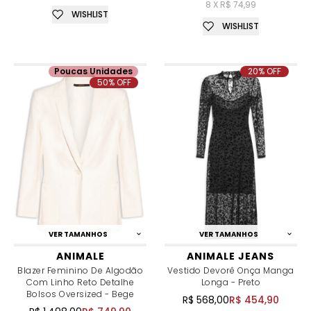
8 X R$ 74,99
WISHLIST
WISHLIST
Poucas Unidades
20% OFF
50% OFF
VER TAMANHOS
VER TAMANHOS
ANIMALE
ANIMALE JEANS
Blazer Feminino De Algodão
Vestido Devorê Onça Manga
Com Linho Reto Detalhe
Longa - Preto
Bolsos Oversized - Bege
R$ 568,00
R$ 454,90