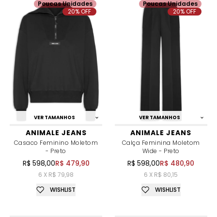
Poucas Unidades
Poucas Unidades
20% OFF
20% OFF
VER TAMANHOS
VER TAMANHOS
ANIMALE JEANS
ANIMALE JEANS
Casaco Feminino Moletom
Calça Feminina Moletom
- Preto
Wide - Preto
R$ 598,00
R$ 479,90
R$ 598,00
R$ 480,90
6 X R$ 79,98
6 X R$ 80,15
WISHLIST
WISHLIST