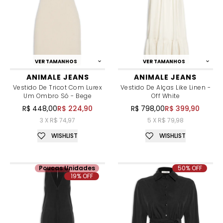
VER TAMANHOS
VER TAMANHOS
ANIMALE JEANS
ANIMALE JEANS
Vestido De Tricot Com Lurex
Vestido De Alças Like Linen -
Um Ombro Só - Bege
Off White
R$ 448,00
R$ 224,90
R$ 798,00
R$ 399,90
3 X R$ 74,97
5 X R$ 79,98
WISHLIST
WISHLIST
Poucas Unidades
50% OFF
19% OFF