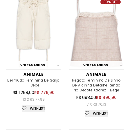
30% OFF
VER TAMANHOS
VER TAMANHOS
ANIMALE
ANIMALE
Bermuda Feminina De Sarja
Regata Feminina De Linho
- Bege
De Alcinha Detalhe Renda
No Decote Xadrez - Bege
R$ 1.298,00
R$ 779,90
R$ 698,00
R$ 490,90
10 X R$ 77,99
7 X R$ 70,13
WISHLIST
WISHLIST