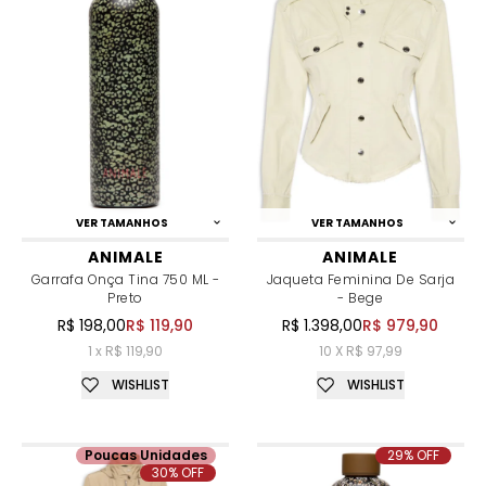
VER TAMANHOS
VER TAMANHOS
ANIMALE
ANIMALE
Garrafa Onça Tina 750 ML -
Jaqueta Feminina De Sarja
Preto
- Bege
R$ 198,00
R$ 119,90
R$ 1.398,00
R$ 979,90
1 x R$ 119,90
10 X R$ 97,99
WISHLIST
WISHLIST
Poucas Unidades
29% OFF
30% OFF