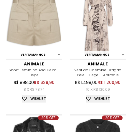
VER TAMANHOS
VER TAMANHOS
ANIMALE
ANIMALE
Short Feminino Asa Delta -
Vestido Chemise Dragão
Bege
Pele – Bege – Animale
R$ 898,00
R$ 629,90
R$ 1.498,00
R$ 1.200,90
8 X R$ 78,74
10 X R$ 120,09
WISHLIST
WISHLIST
20% OFF
20% OFF