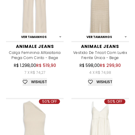
VER TAMANHOS
VER TAMANHOS
ANIMALE JEANS
ANIMALE JEANS
Calça Feminina Alfaiataria
Vestido De Tricot Com Luréx
Prega Com Cinto - Bege
Frente Única - Bege
R$ 1.298,00
R$ 519,90
R$ 598,00
R$ 299,90
7 X R$ 74,27
4 X R$ 74,98
WISHLIST
WISHLIST
50% OFF
50% OFF