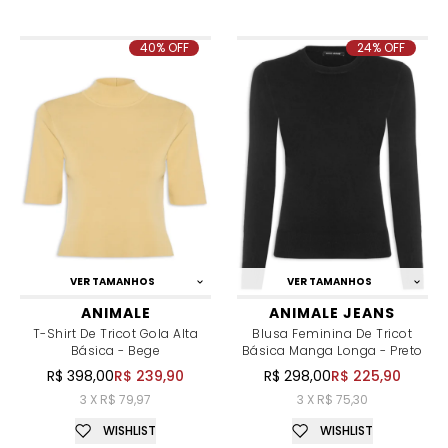
40% OFF
24% OFF
VER TAMANHOS
VER TAMANHOS
ANIMALE
ANIMALE JEANS
T-Shirt De Tricot Gola Alta
Blusa Feminina De Tricot
Básica - Bege
Básica Manga Longa - Preto
R$ 398,00
R$ 239,90
R$ 298,00
R$ 225,90
3 X R$ 79,97
3 X R$ 75,30
WISHLIST
WISHLIST