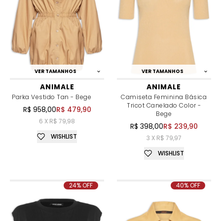
VER TAMANHOS
VER TAMANHOS
ANIMALE
ANIMALE
Parka Vestido Tan - Bege
Camiseta Feminina Básica
Tricot Canelado Color -
R$ 958,00
R$ 479,90
Bege
6 X R$ 79,98
R$ 398,00
R$ 239,90
WISHLIST
3 X R$ 79,97
WISHLIST
24% OFF
40% OFF