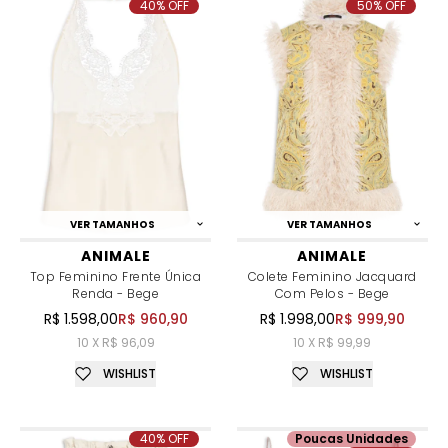
40% OFF
50% OFF
VER TAMANHOS
VER TAMANHOS
ANIMALE
ANIMALE
Top Feminino Frente Única
Colete Feminino Jacquard
Renda - Bege
Com Pelos - Bege
R$ 1.598,00
R$ 960,90
R$ 1.998,00
R$ 999,90
10 X R$ 96,09
10 X R$ 99,99
WISHLIST
WISHLIST
40% OFF
Poucas Unidades