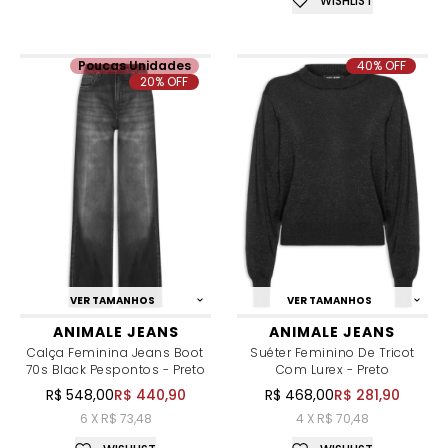
WISHLIST
Poucas Unidades
40% OFF
20% OFF
VER TAMANHOS
VER TAMANHOS
ANIMALE JEANS
ANIMALE JEANS
Calça Feminina Jeans Boot
Suéter Feminino De Tricot
70s Black Pespontos - Preto
Com Lurex - Preto
R$ 548,00
R$ 440,90
R$ 468,00
R$ 281,90
6 X R$ 73,48
4 X R$ 70,48