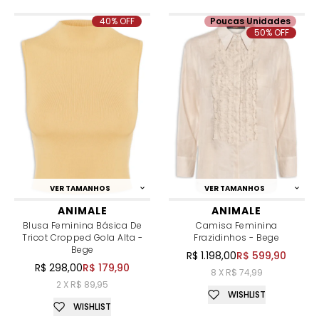
40% OFF
Poucas Unidades
50% OFF
VER TAMANHOS
VER TAMANHOS
ANIMALE
ANIMALE
Blusa Feminina Básica De
Camisa Feminina
Tricot Cropped Gola Alta -
Frazidinhos - Bege
Bege
R$ 1.198,00
R$ 599,90
R$ 298,00
R$ 179,90
8 X R$ 74,99
2 X R$ 89,95
WISHLIST
WISHLIST