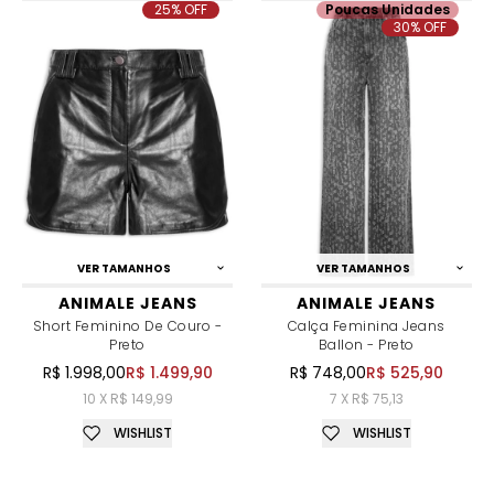
25% OFF
Poucas Unidades
30% OFF
VER TAMANHOS
VER TAMANHOS
ANIMALE JEANS
ANIMALE JEANS
Short Feminino De Couro -
Calça Feminina Jeans
Preto
Ballon - Preto
R$ 1.998,00
R$ 1.499,90
R$ 748,00
R$ 525,90
10 X R$ 149,99
7 X R$ 75,13
WISHLIST
WISHLIST