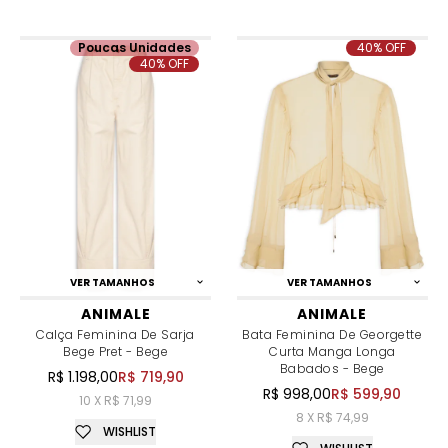
Poucas Unidades
40% OFF
40% OFF
VER TAMANHOS
VER TAMANHOS
ANIMALE
ANIMALE
Calça Feminina De Sarja
Bata Feminina De Georgette
Bege Pret - Bege
Curta Manga Longa
Babados - Bege
R$ 1.198,00
R$ 719,90
R$ 998,00
R$ 599,90
10 X R$ 71,99
8 X R$ 74,99
WISHLIST