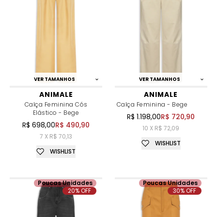
VER TAMANHOS
VER TAMANHOS
ANIMALE
ANIMALE
Calça Feminina Cós
Calça Feminina - Bege
Elástico - Bege
R$ 1.198,00
R$ 720,90
R$ 698,00
R$ 490,90
10 X R$ 72,09
7 X R$ 70,13
WISHLIST
WISHLIST
Poucas Unidades
Poucas Unidades
20% OFF
30% OFF