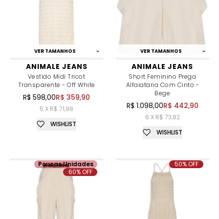
VER TAMANHOS
VER TAMANHOS
ANIMALE JEANS
ANIMALE JEANS
Vestido Midi Tricot
Short Feminino Prega
Transparente - Off White
Alfaiataria Com Cinto -
Bege
R$ 598,00
R$ 359,90
R$ 1.098,00
R$ 442,90
5 X R$ 71,98
6 X R$ 73,82
WISHLIST
WISHLIST
Poucas Unidades
50% OFF
60% OFF