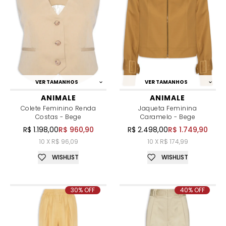
VER TAMANHOS
VER TAMANHOS
ANIMALE
ANIMALE
Colete Feminino Renda
Jaqueta Feminina
Costas - Bege
Caramelo - Bege
R$ 1.198,00
R$ 960,90
R$ 2.498,00
R$ 1.749,90
10 X R$ 96,09
10 X R$ 174,99
WISHLIST
WISHLIST
30% OFF
40% OFF