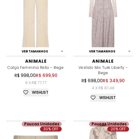
VER TAMANHOS
VER TAMANHOS
ANIMALE
ANIMALE
Calça Feminina Reta – Bege
Vestido Mix Tule Liberty -
Bege
R$ 998,00
R$ 699,90
R$ 698,00
R$ 349,90
9 X R$ 77,77
4 X R$ 87,48
WISHLIST
WISHLIST
Poucas Unidades
Poucas Unidades
30% OFF
20% OFF