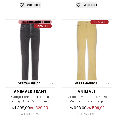
WISHLIST
WISHLIST
Poucas Unidades
40% OFF
19% OFF
VER TAMANHOS
VER TAMANHOS
ANIMALE JEANS
ANIMALE
Calça Feminina Jeans
Calça Feminina Flare De
Skinny Basic Midi - Preto
Veludo Bolso - Bege
R$ 398,00
R$ 320,90
R$ 998,00
R$ 599,90
4 X R$ 80,22
8 X R$ 74,99