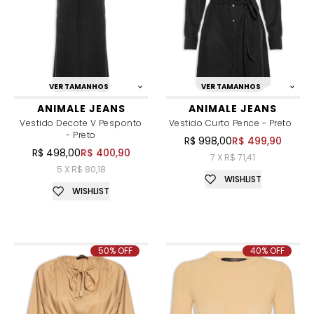
VER TAMANHOS
VER TAMANHOS
ANIMALE JEANS
ANIMALE JEANS
Vestido Decote V Pesponto
Vestido Curto Pence - Preto
- Preto
R$ 998,00
R$ 499,90
R$ 498,00
R$ 400,90
7 X R$ 71,41
5 X R$ 80,18
WISHLIST
WISHLIST
50% OFF
40% OFF