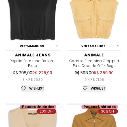
VER TAMANHOS
VER TAMANHOS
ANIMALE JEANS
ANIMALE
Regata Feminina Ballon -
Camisa Feminina Cropped
Preto
Pate Coberta Off - Bege
R$ 298,00
R$ 225,90
R$ 598,00
R$ 359,90
3 X R$ 75,30
5 X R$ 71,98
WISHLIST
WISHLIST
Poucas Unidades
Poucas Unidades
20% OFF
30% OFF