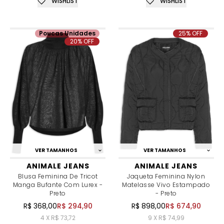
WISHLIST
WISHLIST
Poucas Unidades
25% OFF
20% OFF
VER TAMANHOS
VER TAMANHOS
ANIMALE JEANS
ANIMALE JEANS
Blusa Feminina De Tricot
Jaqueta Feminina Nylon
Manga Bufante Com Lurex -
Matelasse Vivo Estampado
Preto
- Preto
R$ 368,00
R$ 294,90
R$ 898,00
R$ 674,90
4 X R$ 73,72
9 X R$ 74,99