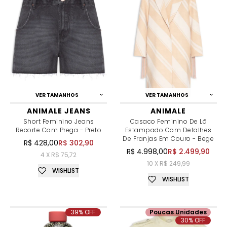
VER TAMANHOS
VER TAMANHOS
ANIMALE JEANS
ANIMALE
Short Feminino Jeans
Casaco Feminino De Lã
Recorte Com Prega - Preto
Estampado Com Detalhes
De Franjas Em Couro - Bege
R$ 428,00
R$ 302,90
R$ 4.998,00
R$ 2.499,90
4 X R$ 75,72
10 X R$ 249,99
WISHLIST
WISHLIST
39% OFF
Poucas Unidades
30% OFF