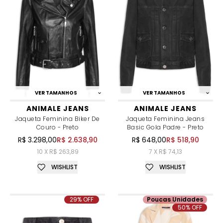
VER TAMANHOS
VER TAMANHOS
ANIMALE JEANS
ANIMALE JEANS
Jaqueta Feminina Biker De
Jaqueta Feminina Jeans
Couro - Preto
Basic Gola Padre - Preto
R$ 3.298,00
R$ 2.638,90
R$ 648,00
R$ 518,90
10 X R$ 263,89
7 X R$ 74,13
WISHLIST
WISHLIST
29% OFF
Poucas Unidades
50% OFF