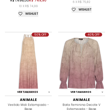
R$ 1.498,00
R$ 749,90
6 X R$ 75,82
10 X R$ 74,99
WISHLIST
WISHLIST
50% OFF
40% OFF
VER TAMANHOS
VER TAMANHOS
ANIMALE
ANIMALE
Vestido Midi Estampado -
Bata Feminina Decote V
Bege
Estampada - Bege