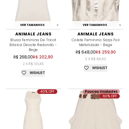
VER TAMANHOS
VER TAMANHOS
ANIMALE JEANS
ANIMALE JEANS
Blusa Feminina De Tricot
Colete Feminino Sarja Foil
Básica Decote Redondo -
Metalizada - Bege
Bege
R$ 648,00
R$ 259,90
R$ 268,00
R$ 202,90
3 X R$ 86,63
2 X R$ 101,45
WISHLIST
WISHLIST
40% OFF
Poucas Unidades
60% OFF