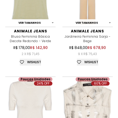
VER TAMANHOS
VER TAMANHOS
ANIMALE JEANS
ANIMALE JEANS
Blusa Feminina Básica
Jardineira Feminina Sarja -
Decote Redondo - Verde
Bege
R$ 178,00
R$ 142,90
R$ 848,00
R$ 678,90
2 X R$ 71,45
9 X R$ 75,43
WISHLIST
WISHLIST
Poucas Unidades
Poucas Unidades
24% OFF
60% OFF