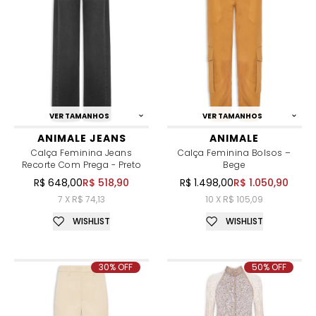
VER TAMANHOS
VER TAMANHOS
ANIMALE JEANS
ANIMALE
Calça Feminina Jeans
Calça Feminina Bolsos –
Recorte Com Prega - Preto
Bege
R$ 648,00
R$ 518,90
R$ 1.498,00
R$ 1.050,90
7 X R$ 74,13
10 X R$ 105,09
WISHLIST
WISHLIST
30% OFF
50% OFF