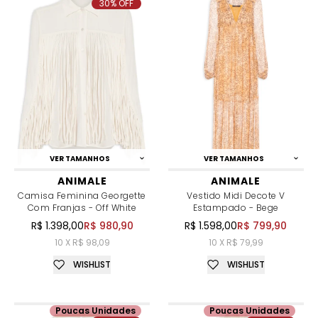
30% OFF
VER TAMANHOS
VER TAMANHOS
ANIMALE
ANIMALE
Camisa Feminina Georgette
Vestido Midi Decote V
Com Franjas - Off White
Estampado - Bege
R$ 1.398,00
R$ 980,90
R$ 1.598,00
R$ 799,90
10 X R$ 98,09
10 X R$ 79,99
WISHLIST
WISHLIST
Poucas Unidades
Poucas Unidades