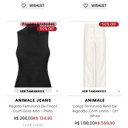
WISHLIST
WISHLIST
Poucas Unidades
50% OFF
50% OFF
VER TAMANHOS
VER TAMANHOS
ANIMALE JEANS
ANIMALE
Regata Feminina De Tricot
Calça Feminina Reta De
Com Gola Alta - Preto
Algodão Com Linho - Off
White
R$ 268,00
R$ 134,90
R$ 1.198,00
R$ 599,90
1 x R$ 134,90