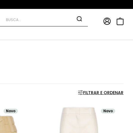
APP
9*
TRA10*
FILTRAR E ORDENAR
Novo
Novo