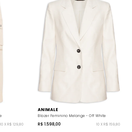
ANIMALE
e
Blazer Feminino Melange - Off White
R$ 1.598,00
10 X R$ 129,80
10 X R$ 159,80