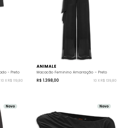
ANIMALE
ado - Preto
Macacão Feminino Amarração – Preto
R$ 1.398,00
10 X R$ 119,80
10 X R$ 139,80
Novo
Novo