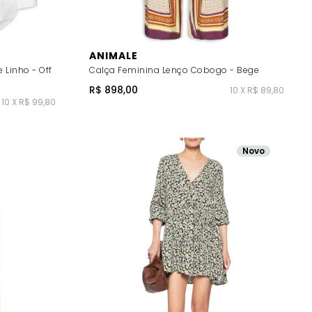
ANIMALE
Linho - Off
Calça Feminina Lenço Cobogo - Bege
R$ 898,00
10 X R$ 89,80
10 X R$ 99,80
Novo