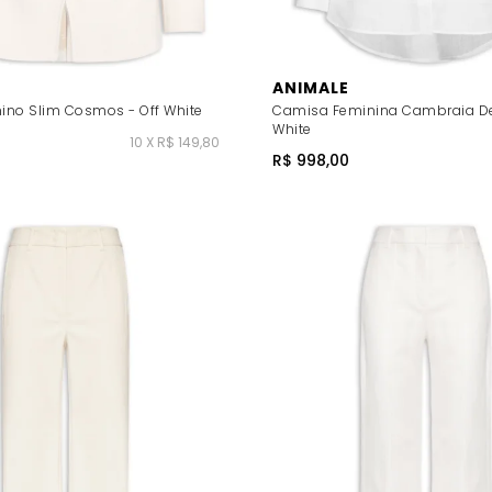
ANIMALE
nino Slim Cosmos - Off White
Camisa Feminina Cambraia De 
White
10 X R$ 149,80
R$ 998,00