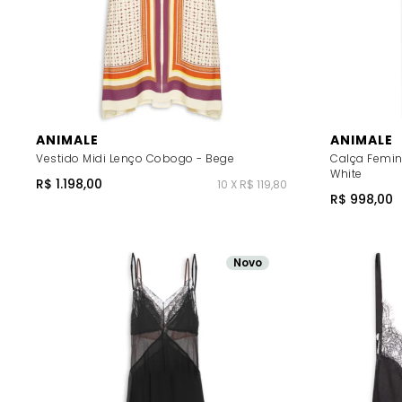
ANIMALE
ANIMALE
Vestido Midi Lenço Cobogo - Bege
Calça Femin
White
R$ 1.198,00
10 X R$ 119,80
R$ 998,00
Novo