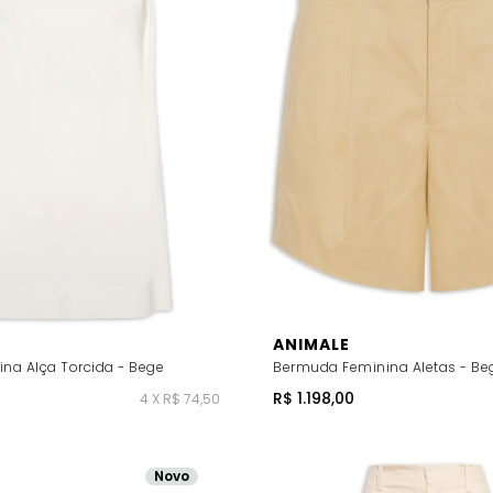
ANIMALE
ina Alça Torcida - Bege
Bermuda Feminina Aletas - Be
R$ 1.198,00
4 X R$ 74,50
Novo