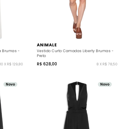
ANIMALE
ia Brumas -
Vestido Curto Camadas Liberty Brumas -
Preto
R$ 628,00
10 X R$ 129,80
8 X R$ 78,50
Novo
Novo