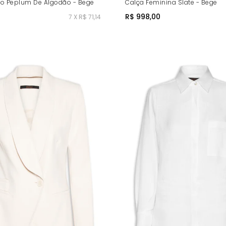
o Peplum De Algodão - Bege
Calça Feminina Slate - Bege
R$ 998,00
7 X R$ 71,14