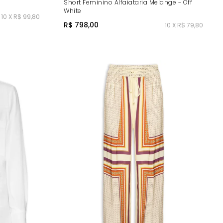
Short Feminino Alfaiataria Melange - Off
White
10 X R$ 99,80
R$ 798,00
10 X R$ 79,80