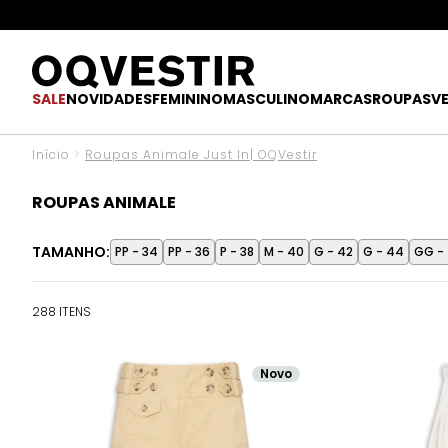
O UPGR
SALE
NOVIDADES
FEMININO
MASCULINO
MARCAS
ROUPAS
V
Início
>
Roupas Animale Just In| OQVestir
ROUPAS ANIMALE
TAMANHO:
PP - 34
PP - 36
P - 38
M - 40
G - 42
G - 44
GG -
288 ITENS
Novo