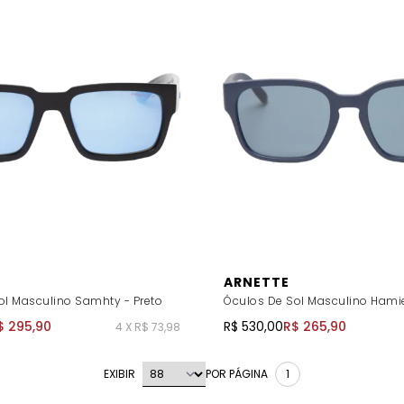
ARNETTE
ol Masculino Samhty - Preto
Óculos De Sol Masculino Hamie
$ 295,90
R$ 530,00
R$ 265,90
4 X R$ 73,98
EXIBIR
POR PÁGINA
1