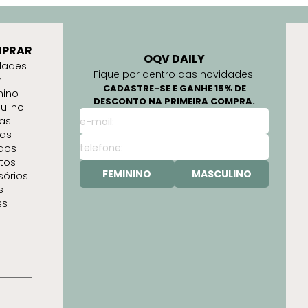
PRAR
OQV DAILY
dades
Fique por dentro das novidades!
r
CADASTRE-SE E GANHE 15% DE
nino
DESCONTO NA PRIMEIRA COMPRA.
ulino
as
as
idos
tos
FEMININO
MASCULINO
sórios
s
ss