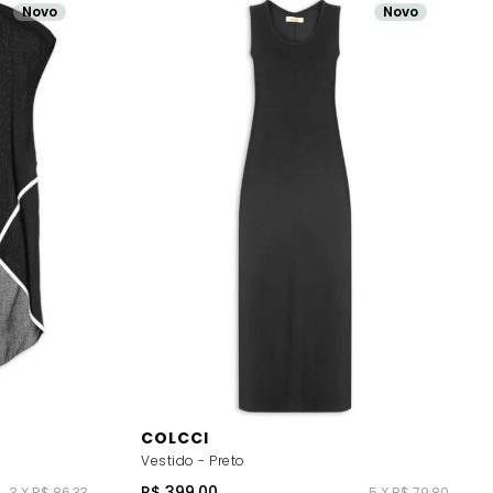
Novo
Novo
COLCCI
Vestido - Preto
R$ 399,00
3 X R$ 86,33
5 X R$ 79,80