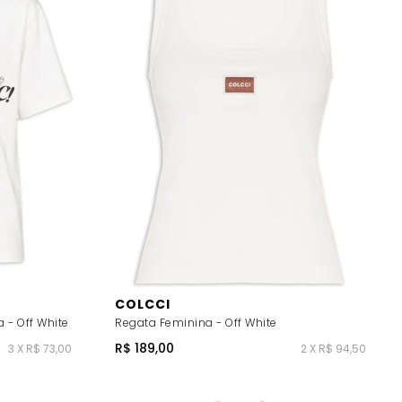
COLCCI
- Off White
Regata Feminina - Off White
R$ 189,00
3 X R$ 73,00
2 X R$ 94,50