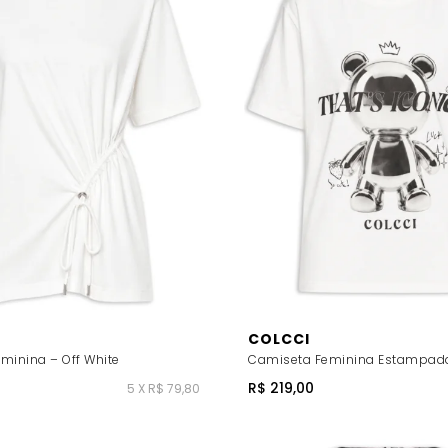
COLCCI
minina – Off White
Camiseta Feminina Estampada 
R$ 219,00
5 X R$ 79,80