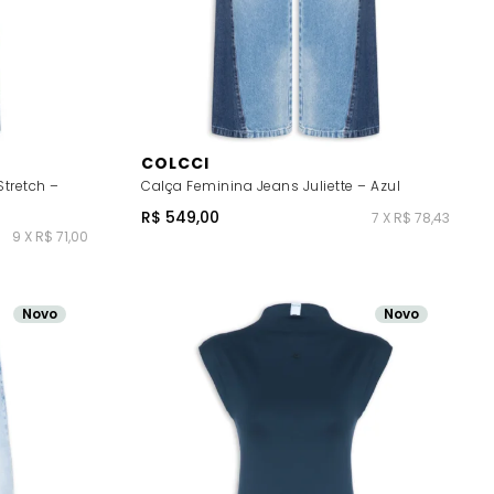
COLCCI
Stretch –
Calça Feminina Jeans Juliette – Azul
R$ 549,00
7 X R$ 78,43
9 X R$ 71,00
Novo
Novo