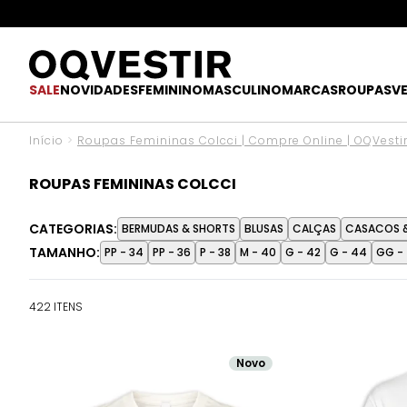
O UPGR
SALE
NOVIDADES
FEMININO
MASCULINO
MARCAS
ROUPAS
V
Início
>
Roupas Femininas Colcci | Compre Online | OQVesti
ROUPAS FEMININAS COLCCI
CATEGORIAS:
BERMUDAS & SHORTS
BLUSAS
CALÇAS
CASACOS &
TAMANHO:
PP - 34
PP - 36
P - 38
M - 40
G - 42
G - 44
GG -
422 ITENS
Novo