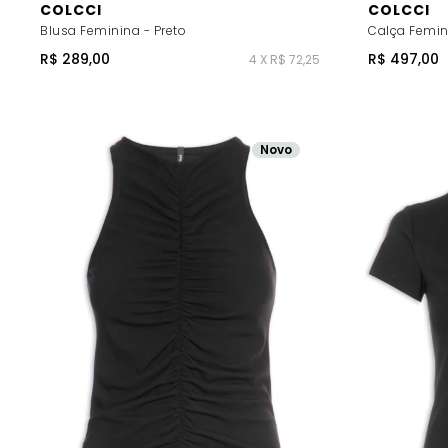
COLCCI
COLCCI
Blusa Feminina - Preto
Calça Femin
R$ 289,00
R$ 497,00
4 X R$ 72,25
Novo