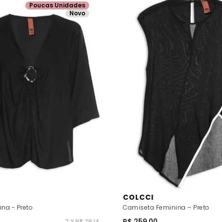
Poucas Unidades
Novo
COLCCI
na - Preto
Camiseta Feminina – Preto
R$ 259,00
7 X R$ 78,14