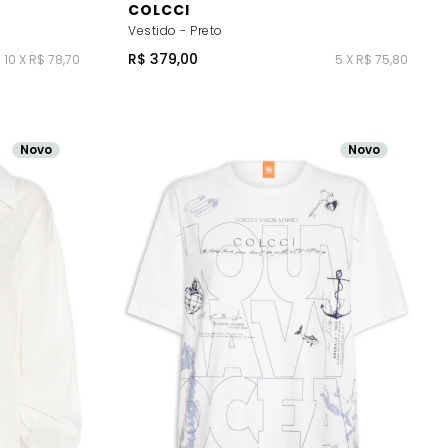
COLCCI
Vestido - Preto
R$ 379,00
10 X R$ 78,70
5 X R$ 75,80
Novo
Novo