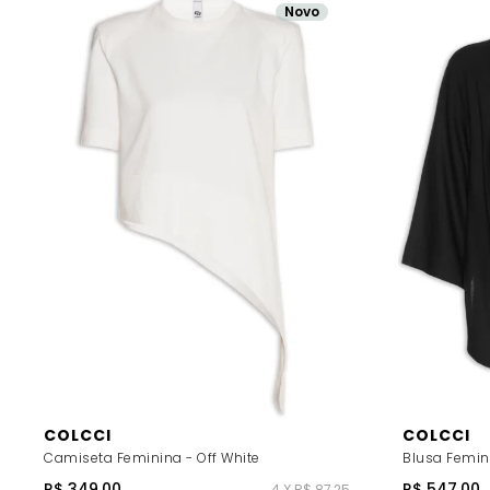
Novo
COLCCI
COLCCI
Camiseta Feminina - Off White
Blusa Femini
R$ 349,00
R$ 547,00
4 X R$ 87,25