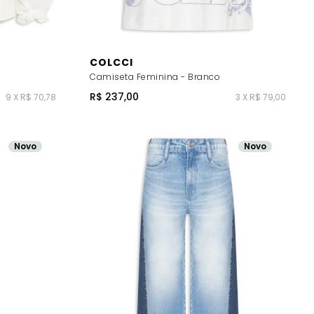
COLCCI
Camiseta Feminina - Branco
R$ 237,00
9 X R$ 70,78
3 X R$ 79,00
Novo
Novo