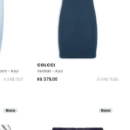
COLCCI
ril - Azul
Vestido - Azul
R$ 379,00
6 X R$ 73,17
5 X R$ 75,80
Novo
Novo