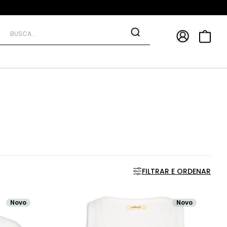
APP
9*
TRA10*
FILTRAR E ORDENAR
Novo
Novo