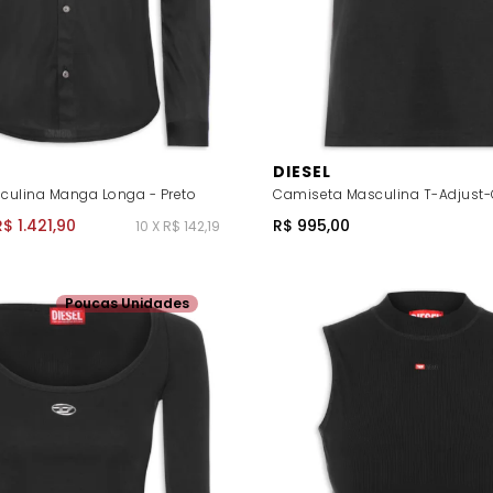
DIESEL
ulina Manga Longa - Preto
Camiseta Masculina T-Adjust-O
R$ 1.421,90
R$ 995,00
10 X R$ 142,19
Poucas Unidades