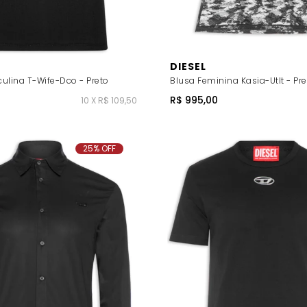
DIESEL
ulina T-Wife-Dco - Preto
Blusa Feminina Kasia-Utlt - Pre
R$ 995,00
10 X R$ 109,50
25% OFF