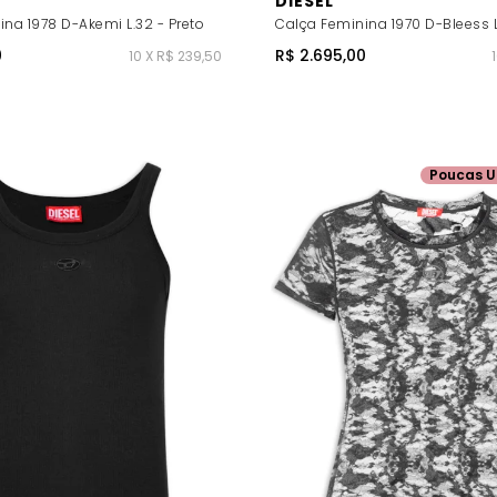
DIESEL
na 1978 D-Akemi L.32 - Preto
Calça Feminina 1970 D-Bleess L
0
R$ 2.695,00
10 X R$ 239,50
Poucas U