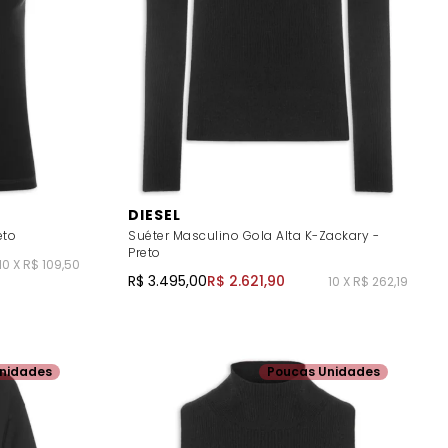
DIESEL
eto
Suéter Masculino Gola Alta K-Zackary -
Preto
10 X R$ 109,50
R$ 3.495,00
R$ 2.621,90
10 X R$ 262,19
nidades
Poucas Unidades