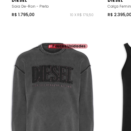
DIESEL
DIESEL
Saia De-Ron - Preto
Calça Femini
R$ 1.795,00
R$ 2.395,0
10 X R$ 179,50
Poucas Unidades