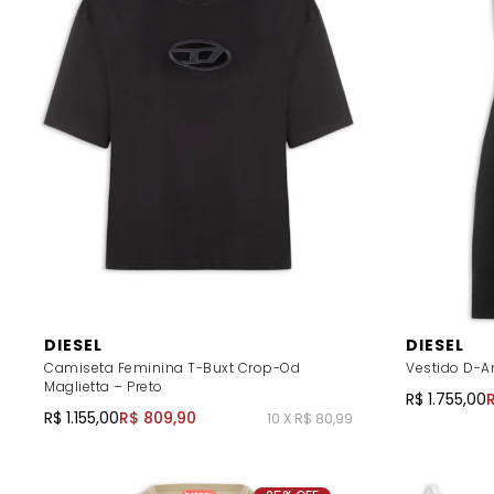
DIESEL
DIESEL
Camiseta Feminina T-Buxt Crop-Od
Vestido D-An
Maglietta – Preto
R$ 1.755,00
R$ 1.155,00
R$ 809,90
10 X R$ 80,99