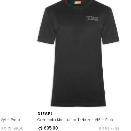
DIESEL
Vyl – Preto
Camiseta Masculina T-Norm- V16 – Preto
R$ 695,00
10 X R$ 199,50
9 X R$ 77,22