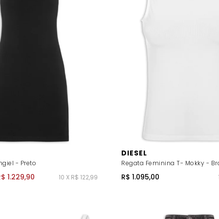
DIESEL
giel - Preto
Regata Feminina T- Mokky - B
R$ 1.229,90
R$ 1.095,00
10 X R$ 122,99