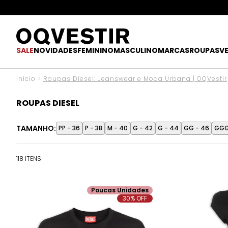
O UPGR
SALE
NOVIDADES
FEMININO
MASCULINO
MARCAS
ROUPAS
V
Início
>
Roupas Diesel: Jeanswear e Moda Urbana | OQVestir
ROUPAS DIESEL
TAMANHO:
PP - 36
P - 38
M - 40
G - 42
G - 44
GG - 46
GGG
118 ITENS
Poucas Unidades
30% OFF