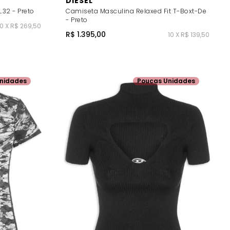
DIESEL
.32 - Preto
Camiseta Masculina Relaxed Fit T-Boxt-De
- Preto
10 X R$ 269,50
R$ 1.395,00
10 X R$ 139,50
nidades
Poucas Unidades