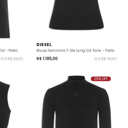
DIESEL
d - Preto
Blusa Feminina T-Ele Long Od Tank – Preto
R$ 1.195,00
10 X R$ 99,50
10 X R$ 119,50
25% OFF