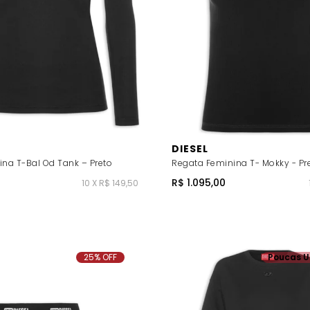
DIESEL
ina T-Bal Od Tank – Preto
Regata Feminina T- Mokky - Pr
R$ 1.095,00
10 X R$ 149,50
25% OFF
Poucas U