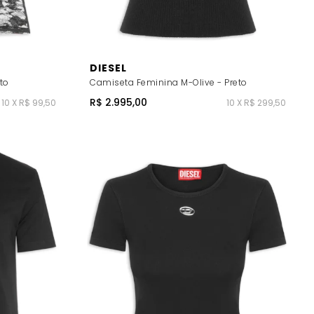
DIESEL
to
Camiseta Feminina M-Olive - Preto
R$ 2.995,00
10 X R$ 99,50
10 X R$ 299,50