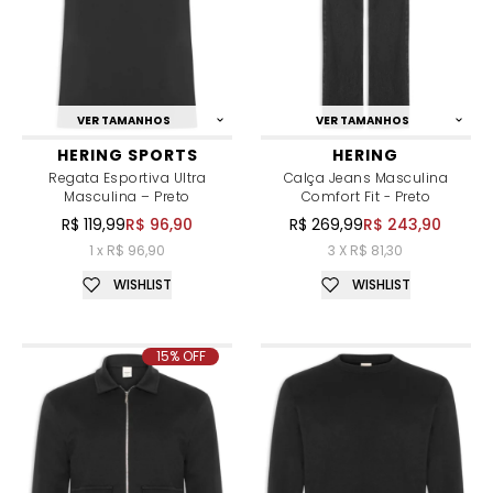
VER TAMANHOS
VER TAMANHOS
HERING SPORTS
HERING
Regata Esportiva Ultra
Calça Jeans Masculina
Masculina – Preto
Comfort Fit - Preto
R$ 119,99
R$ 96,90
R$ 269,99
R$ 243,90
1 x R$ 96,90
3 X R$ 81,30
WISHLIST
WISHLIST
15% OFF