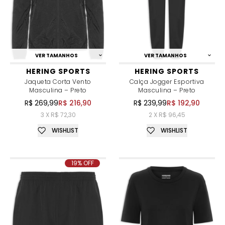
VER TAMANHOS
VER TAMANHOS
HERING SPORTS
HERING SPORTS
Jaqueta Corta Vento
Calça Jogger Esportiva
Masculina – Preto
Masculina – Preto
R$ 269,99
R$ 216,90
R$ 239,99
R$ 192,90
3 X R$ 72,30
2 X R$ 96,45
WISHLIST
WISHLIST
19% OFF