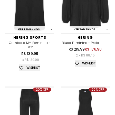
VER TAMANHOS
VER TAMANHOS
HERING SPORTS
HERING
Camiseta MM Feminina -
Blusa Feminina - Preto
Preto
R$ 219,99
R$ 176,90
R$ 139,99
2 X R$ 88,45
1 x R$ 139,99
WISHLIST
WISHLIST
20% OFF
20% OFF