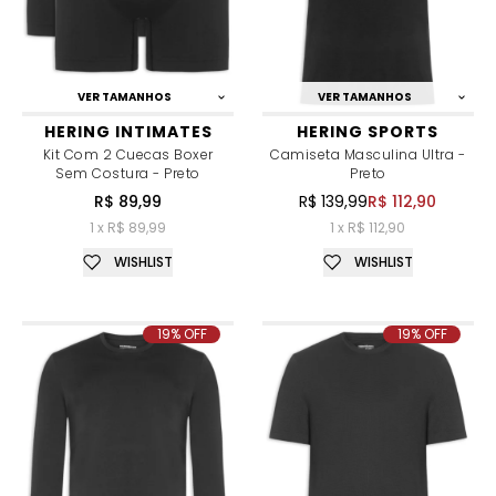
VER TAMANHOS
VER TAMANHOS
HERING INTIMATES
HERING SPORTS
Kit Com 2 Cuecas Boxer
Camiseta Masculina Ultra -
Sem Costura - Preto
Preto
R$ 89,99
R$ 139,99
R$ 112,90
1 x R$ 89,99
1 x R$ 112,90
WISHLIST
WISHLIST
19% OFF
19% OFF