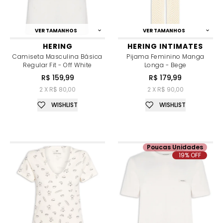
VER TAMANHOS
VER TAMANHOS
HERING
HERING INTIMATES
Camiseta Masculina Básica
Pijama Feminino Manga
Regular Fit - Off White
Longa - Bege
R$ 159,99
R$ 179,99
2 X R$ 80,00
2 X R$ 90,00
WISHLIST
WISHLIST
Poucas Unidades
19% OFF