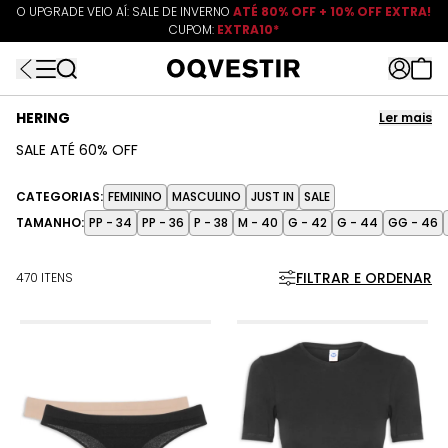
O UPGRADE VEIO AÍ: SALE DE INVERNO
ATÉ 80% OFF + 10% OFF EXTRA!
CUPOM:
FRETEAPP
R$499*
EXTRA10*
HERING
Ler mais
SALE ATÉ 60% OFF
Com foco no conforto, a Hering é expert em peças atemporais que
andam em sintonia com as principais tendências da moda. Os
CATEGORIAS:
FEMININO
MASCULINO
JUST IN
SALE
mais de 130 anos de história da marca são a prova de que suas
TAMANHO:
PP - 34
PP - 36
P - 38
M - 40
G - 42
G - 44
GG - 46
roupas, mesmo básicas, carregam estilo de sobra.
Ler menos
FILTRAR E ORDENAR
470 ITENS