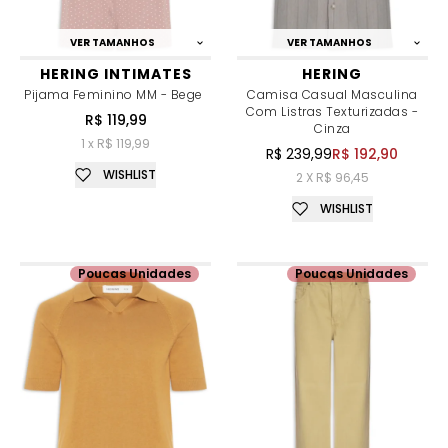
VER TAMANHOS
VER TAMANHOS
HERING INTIMATES
HERING
Pijama Feminino MM - Bege
Camisa Casual Masculina
Com Listras Texturizadas -
R$ 119,99
Cinza
1 x R$ 119,99
R$ 239,99
R$ 192,90
WISHLIST
2 X R$ 96,45
WISHLIST
Poucas Unidades
Poucas Unidades