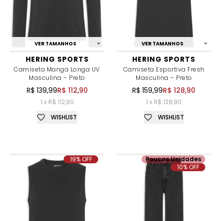
VER TAMANHOS
VER TAMANHOS
HERING SPORTS
HERING SPORTS
Camiseta Manga Longa UV
Camiseta Esportiva Fresh
Masculina – Preto
Masculina – Preto
R$ 139,99
R$ 112,90
R$ 159,99
R$ 128,90
1 x R$ 112,90
1 x R$ 128,90
WISHLIST
WISHLIST
19% OFF
Poucas Unidades
10% OFF