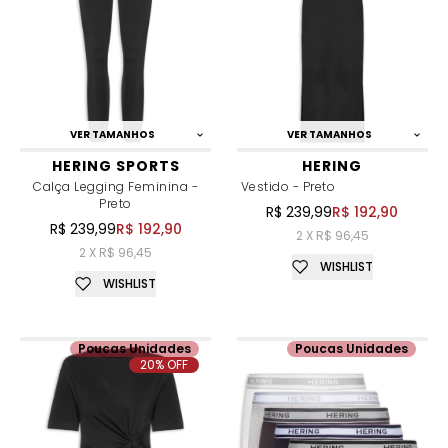
VER TAMANHOS
VER TAMANHOS
HERING SPORTS
HERING
Calça Legging Feminina -
Vestido - Preto
Preto
R$ 239,99
R$ 192,90
R$ 239,99
R$ 192,90
2 X R$ 96,45
2 X R$ 96,45
WISHLIST
WISHLIST
Poucas Unidades
Poucas Unidades
20% OFF