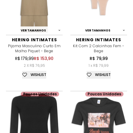
VER TAMANHOS
VER TAMANHOS
HERING INTIMATES
HERING INTIMATES
Pijama Masculino Curto Em
Kit Com 2 Calcinhas Fem -
Malha Piquet - Bege
Bege
R$ 179,99
R$ 153,90
R$ 79,99
2 X R$ 76,95
1 x R$ 79,99
WISHLIST
WISHLIST
Poucas Unidades
Poucas Unidades