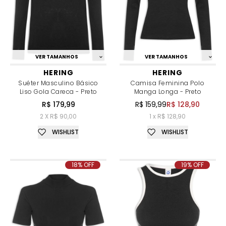
VER TAMANHOS
VER TAMANHOS
HERING
HERING
Suéter Masculino Básico
Camisa Feminina Polo
Liso Gola Careca - Preto
Manga Longa - Preto
R$ 179,99
R$ 159,99
R$ 128,90
2 X R$ 90,00
1 x R$ 128,90
WISHLIST
WISHLIST
18% OFF
19% OFF