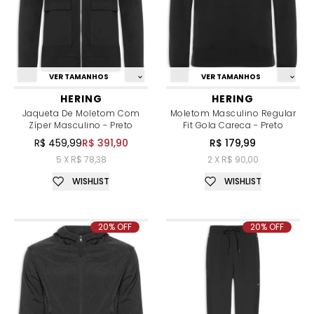
VER TAMANHOS
VER TAMANHOS
HERING
HERING
Jaqueta De Moletom Com
Moletom Masculino Regular
Zíper Masculino - Preto
Fit Gola Careca - Preto
R$ 459,99
R$ 391,90
R$ 179,99
5 X R$ 78,38
2 X R$ 90,00
WISHLIST
WISHLIST
20% OFF
20% OFF