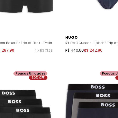
HUGO
cas Boxer Br Triplet Pack - Preto
Kit De 3 Cuecas Hipbrief Triple
 287,90
R$ 440,00
R$ 242,90
4 X R$ 71,98
Poucas Unidades
Poucas U
30% OFF