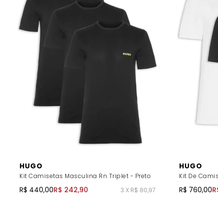
HUGO
HUGO
Kit Camisetas Masculina Rn Triplet - Preto
Kit De Cami
R$ 440,00
R$ 242,90
R$ 760,00
R
3 X R$ 80,97