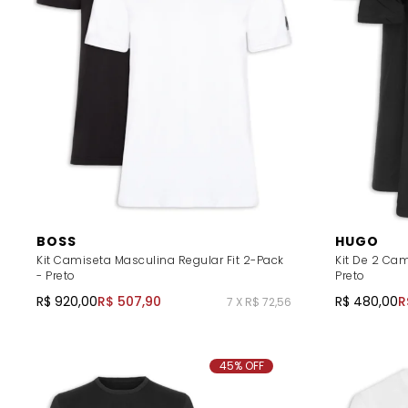
BOSS
HUGO
Kit Camiseta Masculina Regular Fit 2-Pack
Kit De 2 Ca
- Preto
Preto
R$ 920,00
R$ 507,90
R$ 480,00
R
7 X R$ 72,56
45% OFF