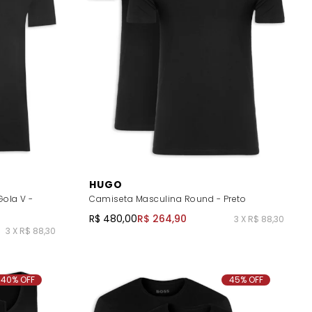
HUGO
Gola V -
Camiseta Masculina Round - Preto
R$ 480,00
R$ 264,90
3 X R$ 88,30
3 X R$ 88,30
40% OFF
45% OFF