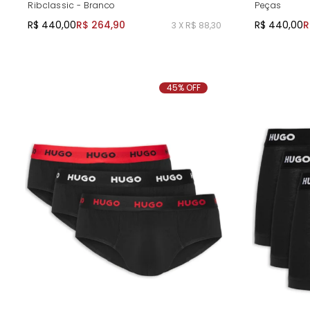
Ribclassic - Branco
Peças
R$ 440,00
R$ 264,90
R$ 440,00
R
3 X R$ 88,30
45% OFF