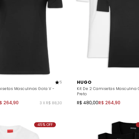
HUGO
5
misetas Masculinas Gola V -
Kit De 2 Camisetas Masculina 
Preto
$ 264,90
R$ 480,00
R$ 264,90
3 X R$ 88,30
45% OFF