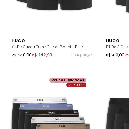
HUGO
HUGO
Kit De Cueca Trunk Triplet Planet - Preto
Kit De 3 Cue
R$ 440,00
R$ 242,90
R$ 410,00
R$
3 X R$ 80,97
Poucas Unidades
30% OFF