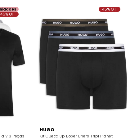
nidades
45% OFF
45% OFF
HUGO
la V 3 Peças
Kit Cueca 3p Boxer Briefs Tripl Planet -