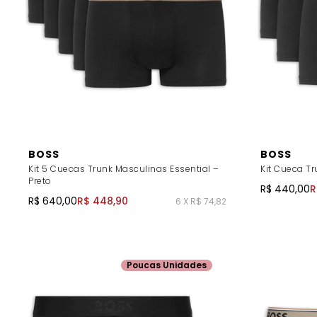
BOSS
BOSS
Kit 5 Cuecas Trunk Masculinas Essential –
Kit Cueca Tr
Preto
R$ 440,00
R
R$ 640,00
R$ 448,90
6 X R$ 74,82
Poucas Unidades