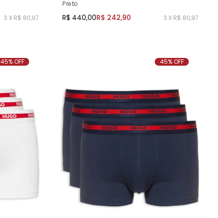
Preto
R$ 440,00
R$ 242,90
3 X R$ 80,97
3 X R$ 80,97
45% OFF
45% OFF