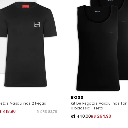
BOSS
setas Masculinas 2 Peças
Kit De Regatas Masculinas Tan
Ribclassic - Preto
$ 418,90
5 X R$ 83,78
R$ 440,00
R$ 264,90