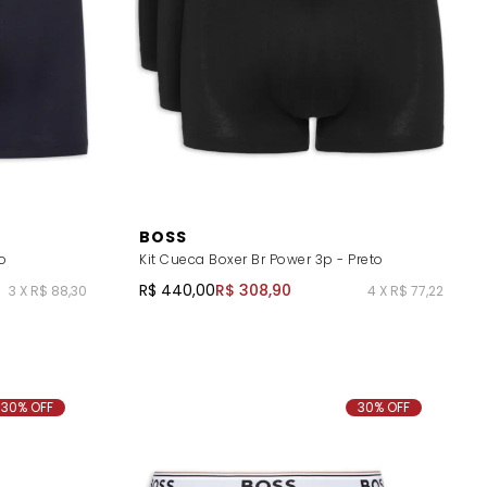
BOSS
o
Kit Cueca Boxer Br Power 3p - Preto
R$ 440,00
R$ 308,90
3 X R$ 88,30
4 X R$ 77,22
30% OFF
30% OFF