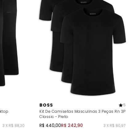
BOSS
5
ktop
Kit De Camisetas Masculinas 3 Peças Rn 3P
Classic - Preto
R$ 440,00
R$ 242,90
3 X R$ 88,30
3 X R$ 80,97