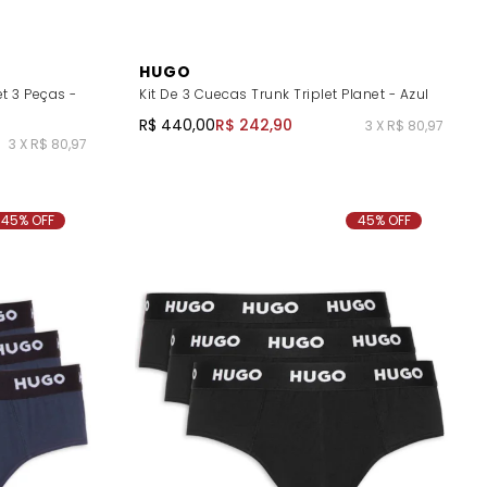
HUGO
et 3 Peças -
Kit De 3 Cuecas Trunk Triplet Planet - Azul
R$ 440,00
R$ 242,90
3 X R$ 80,97
3 X R$ 80,97
45% OFF
45% OFF