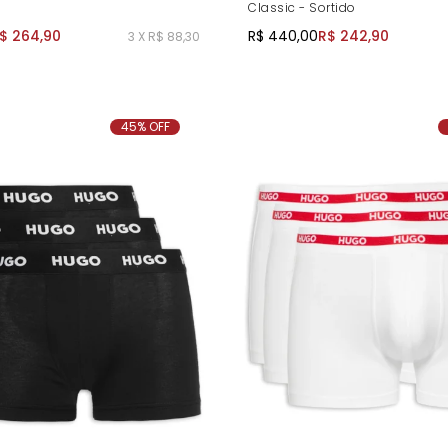
Classic - Sortido
$ 264,90
R$ 440,00
R$ 242,90
3 X R$ 88,30
45% OFF