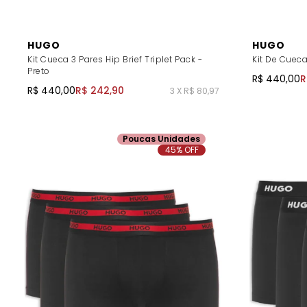
HUGO
HUGO
Kit Cueca 3 Pares Hip Brief Triplet Pack -
Kit De Cueca
Preto
R$ 440,00
R
R$ 440,00
R$ 242,90
3 X R$ 80,97
Poucas Unidades
45% OFF