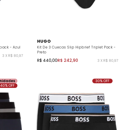
HUGO
tpack - Azul
Kit De 3 Cuecas Slip Hipbrief Triplet Pack -
Preto
3 X R$ 80,97
R$ 440,00
R$ 242,90
3 X R$ 80,97
nidades
30% OFF
40% OFF