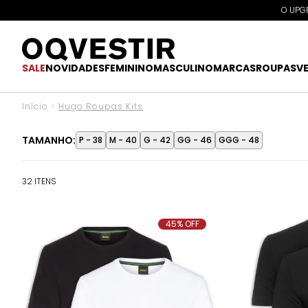
O UPGR
SALE
NOVIDADES
FEMININO
MASCULINO
MARCAS
ROUPAS
V
Início
>
Hugo Roupas Kits
TAMANHO:
P - 38
M - 40
G - 42
GG - 46
GGG - 48
32 ITENS
45% OFF