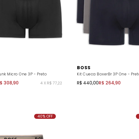
BOSS
unk Micro One 3P - Preto
Kit Cueca BoxerBr 3P One - Pret
$ 308,90
R$ 440,00
R$ 264,90
4 X R$ 77,22
40% OFF