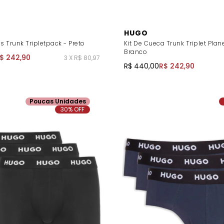
HUGO
s Trunk Tripletpack - Preto
Kit De Cueca Trunk Triplet Plan
Branco
$ 242,90
3 X R$ 80,97
R$ 440,00
R$ 242,90
Poucas Unidades
30% OFF