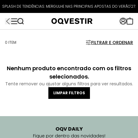
ATÉ 80% OFF + 10% OFF EXTRA!
SPLASH DE TENDÊNCIAS: MERGULHE NAS PRINCIPAIS APOSTAS DO VERÃO'27.
FRETEAPP
R$499*
EXTRA10*
FILTRAR E ORDENAR
0 ITEM
Nenhum produto encontrado com os filtros
selecionados.
Tente remover ou ajustar alguns filtros para ver resultados.
LIMPAR FILTROS
OQV DAILY
Fique por dentro das novidades!