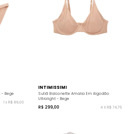
INTIMISSIMI
 - Bege
Sutiã Balconette Amalia Em Algodão
Ultralight - Bege
1 x R$ 89,00
R$ 299,00
4 X R$ 74,75