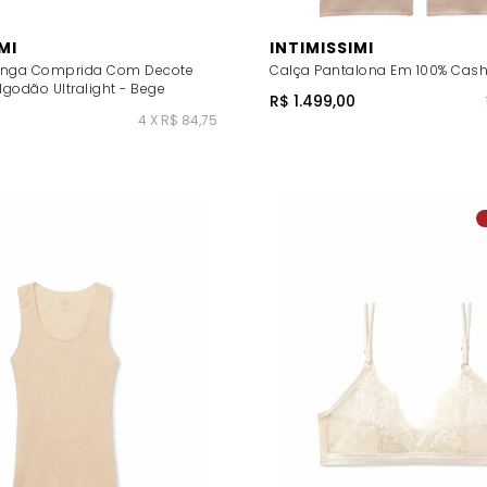
MI
INTIMISSIMI
anga Comprida Com Decote
Calça Pantalona Em 100% Cas
godão Ultralight - Bege
R$ 1.499,00
4 X R$ 84,75