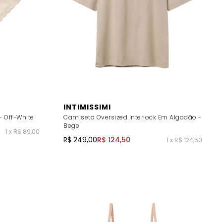
INTIMISSIMI
 Off-White
Camiseta Oversized Interlock Em Algodão -
Bege
1 x R$ 89,00
R$ 249,00
R$ 124,50
1 x R$ 124,50