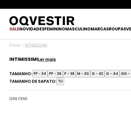
O UPGR
SALE
NOVIDADES
FEMININO
MASCULINO
MARCAS
ROUPAS
V
Início
>
INTIMISSIMI
INTIMISSIMI
Desde que foi lançada em 1996, a Intimissimi conquistou 
TAMANHO:
PP - 34
PP - 36
P - 38
M - 40
G - 42
G - 44
GG -
coleção de moda íntima e lingerie, a marca oferece mui
TAMANHO DE SAPATO:
performance e qualidade.
TU
1268 ITENS