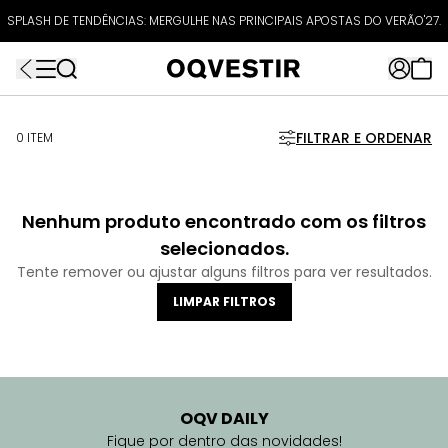
ATÉ 80% OFF + 10% OFF EXTRA!
SPLASH DE TENDÊNCIAS: MERGULHE NAS PRINCIPAIS APOSTAS DO VERÃO'27.
FRETEAPP
R$499*
EXTRA10*
FILTRAR E ORDENAR
0 ITEM
Nenhum produto encontrado com os filtros
selecionados.
Tente remover ou ajustar alguns filtros para ver resultados.
LIMPAR FILTROS
OQV DAILY
Fique por dentro das novidades!