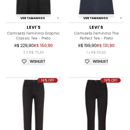
VER TAMANHOS
VER TAMANHOS
LEVI'S
LEVI'S
Camiseta Feminina Graphic
Camiseta Feminina The
Classic Tee - Preto
Perfect Tee - Preto
R$ 229,90
R$ 150,90
R$ 199,90
R$ 131,90
2 X R$ 75,45
1 x R$ 131,90
WISHLIST
WISHLIST
14% OFF
19% OFF