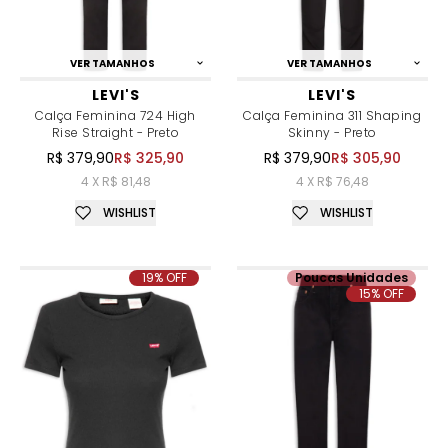
VER TAMANHOS
VER TAMANHOS
LEVI'S
LEVI'S
Calça Feminina 724 High
Calça Feminina 311 Shaping
Rise Straight - Preto
Skinny - Preto
R$ 379,90
R$ 325,90
R$ 379,90
R$ 305,90
4 X R$ 81,48
4 X R$ 76,48
WISHLIST
WISHLIST
19% OFF
Poucas Unidades
15% OFF