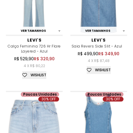
VER TAMANHOS
VER TAMANHOS
LEVI'S
LEVI'S
Calça Feminina 726 Hr Flare
Saia Revers Side Slit - Azul
Layered - Azul
R$ 499,90
R$ 349,90
R$ 529,90
R$ 320,90
4 X R$ 87,48
4 X R$ 80,22
WISHLIST
WISHLIST
Poucas Unidades
Poucas Unidades
30% OFF
30% OFF