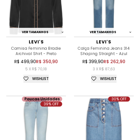
VER TAMANHOS
VER TAMANHOS
LEVI'S
LEVI'S
Camisa Feminina Bradie
Calça Feminina Jeans 314
Archival Shirt - Preto
Shaping Straight - Azul
R$ 499,90
R$ 350,90
R$ 399,90
R$ 262,90
5 X R$ 70,18
3 X R$ 87,63
WISHLIST
WISHLIST
Poucas Unidades
30% OFF
39% OFF