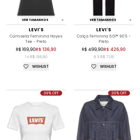
VER TAMANHOS
VER TAMANHOS
LEVI'S
LEVI'S
Camiseta Feminina Hayes
Calça Feminina 501® 90's -
Tee - Preto
Preto
R$ 169,90
R$ 136,90
R$ 499,90
R$ 426,90
1 x R$ 136,90
6 X R$ 71,15
WISHLIST
WISHLIST
39% OFF
30% OFF