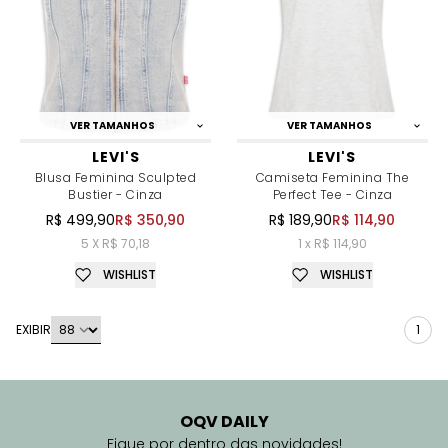
VER TAMANHOS
VER TAMANHOS
LEVI'S
LEVI'S
Blusa Feminina Sculpted
Camiseta Feminina The
Bustier - Cinza
Perfect Tee - Cinza
R$ 499,90
R$ 350,90
R$ 189,90
R$ 114,90
5 X R$ 70,18
1 x R$ 114,90
WISHLIST
WISHLIST
EXIBIR
1
OQV DAILY
Fique por dentro das novidades!