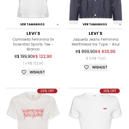
VER TAMANHOS
VER TAMANHOS
LEVI'S
LEVI'S
Camiseta Feminina Gr
Jaqueta Jeans Feminina
Essential Sporty Tee -
Wellthread Iris Type - Azul
Branco
R$ 899,90
R$ 630,90
R$ 199,90
R$ 122,90
9 X R$ 70,10
1 x R$ 122,90
WISHLIST
WISHLIST
29% OFF
19% OFF