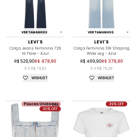
VER TAMANHOS
VER TAMANHOS
LEVI'S
LEVI'S
Calça Jeans Feminina 726
Calça Feminina 318 Shaping
Hr Flare - Azul
Wide Leg - Azul
R$ 529,90
R$ 478,90
R$ 469,90
R$ 376,90
6 X R$ 79,82
5 X R$ 75,38
WISHLIST
WISHLIST
Poucas Unidades
39% OFF
30% OFF