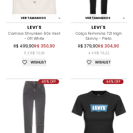
VER TAMANHOS
VER TAMANHOS
LEVI'S
LEVI'S
Camisa Shrunken 90s Vest
Calça Feminina 721 High
- Off White
Skinny - Preto
R$ 499,90
R$ 350,90
R$ 379,90
R$ 304,90
5 X R$ 70,18
4 X R$ 76,22
WISHLIST
WISHLIST
45% OFF
44% OFF