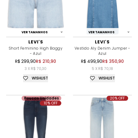
VER TAMANHOS
VER TAMANHOS
LEVI'S
LEVI'S
Short Feminino High Baggy
Vestido Aly Denim Jumper -
- Azul
Azul
R$ 299,90
R$ 210,90
R$ 499,90
R$ 350,90
3 X R$ 70,30
5 X R$ 70,18
WISHLIST
WISHLIST
Poucas Unidades
20% OFF
10% OFF