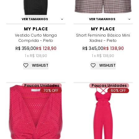
VER TAMANHOS
VER TAMANHOS
MY PLACE
MY PLACE
Vestido Curto Manga
Short Feminino Básico Mini
Comprida - Preto
Xadrez - Preto
R$ 359,00
R$ 128,90
R$ 345,00
R$ 138,90
1 x R$ 128,90
1 x R$ 138,90
WISHLIST
WISHLIST
Poucas Unidades
Poucas Unidades
70% OFF
60% OFF