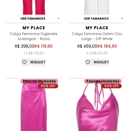
VER TAMANHOS
VER TAMANHOS
MY PLACE
MY PLACE
Calça Feminina Cigarrete
Calça Feminina Cetim Cós
Losangos - Rosa
Largo - Off White
R$ 398,00
R$ 119,90
R$ 459,00
R$ 184,90
1 x R$ 119,90
2 X R$ 92,45
WISHLIST
WISHLIST
Poucas Unidades
Poucas Unidades
60% OFF
69% OFF