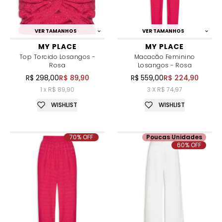
VER TAMANHOS
VER TAMANHOS
MY PLACE
MY PLACE
Top Torcido Losangos -
Macacão Feminino
Rosa
Losangos - Rosa
R$ 298,00
R$ 89,90
R$ 559,00
R$ 224,90
1 x R$ 89,90
3 X R$ 74,97
WISHLIST
WISHLIST
70% OFF
Poucas Unidades
60% OFF