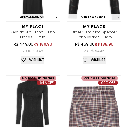
VER TAMANHOS
VER TAMANHOS
MY PLACE
MY PLACE
Vestido Midi Linho Busto
Blazer Feminino Spencer
Pregas - Preto
Linho Xadrez - Preto
R$ 449,00
R$ 180,90
R$ 469,00
R$ 188,90
2 X R$ 90,45
2 X R$ 94,45
WISHLIST
WISHLIST
Poucas Unidades
Poucas Unidades
64% OFF
60% OFF